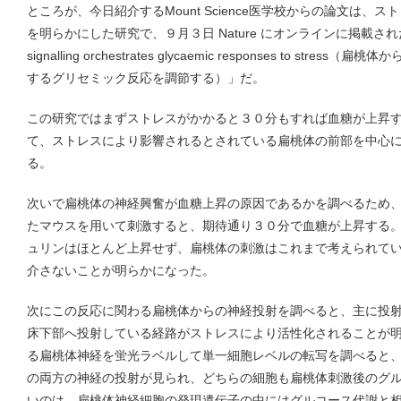
ところが、今日紹介するMount Science医学校からの論文は
を明らかにした研究で、９月３日 Nature にオンラインに掲載された。タ
signalling orchestrates glycaemic responses to st
するグリセミック反応を調節する）」だ。
この研究ではまずストレスがかかると３０分もすれば血糖が上昇
て、ストレスにより影響されるとされている扁桃体の前部を中心
る。
次いで扁桃体の神経興奮が血糖上昇の原因であるかを調べるため
たマウスを用いて刺激すると、期待通り３０分で血糖が上昇する
ュリンはほとんど上昇せず、扁桃体の刺激はこれまで考えられて
介さないことが明らかになった。
次にこの反応に関わる扁桃体からの神経投射を調べると、主に投
床下部へ投射している経路がストレスにより活性化されることが
る扁桃体神経を蛍光ラベルして単一細胞レベルの転写を調べると、
の両方の神経の投射が見られ、どちらの細胞も扁桃体刺激後のグ
いのは、扁桃体神経細胞の発現遺伝子の中にはグルコース代謝と