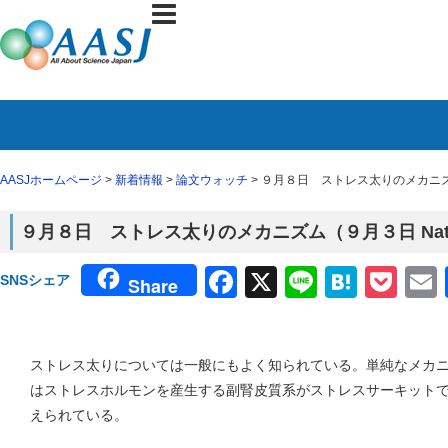
AASJホームページ
>
新着情報
>
論文ウォッチ
> ９月８日 ストレス太りのメカニズム
９月８日 ストレス太りのメカニズム（９月３日 Nat
Facebook
X
Line
Haten
Poc
SNSシェア
Share
ストレス太りについては一般にもよく知られている。単純なメカ
はストレスホルモンを産生する副腎皮質系がストレスサーキット
えられている。