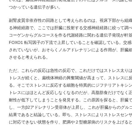
つかっている遺伝子が多い。
副腎皮質非依存性の回路として考えられるのは、視床下部から組
る神経経路で、ここでは肝臓に投射する交感神経経路に絞って調
コーゲンからグルコースを作る代謝経路に関わる遺伝子発現が軒
FOXO1 転写因子の下流で上昇していることを確認している。交
されていないが、おそらくノルアドレナリンによる作用が、肝臓
させると考えられる。
ただ、これらの反応は急性の反応で、これだけではストレス太り
トレスが続くと、扁桃体神経の興奮閾値が高まって、ストレスに
る。そこでストレスに反応する細胞を特異的にジフテリアトキシ
トレスにはほとんど反応しなくなるのだが、高脂肪食だけでなく
耐性が低下してしまうことを発見する。この原因を探ると、肝臓で 
し、一方β2アドレナリン受容体が上昇し、これが肝臓からのグル
結果であると結論している。即ち、ストレスによりストレスセン
に対応できない状態を作り、肥満や２型糖尿病のリスクを上げる