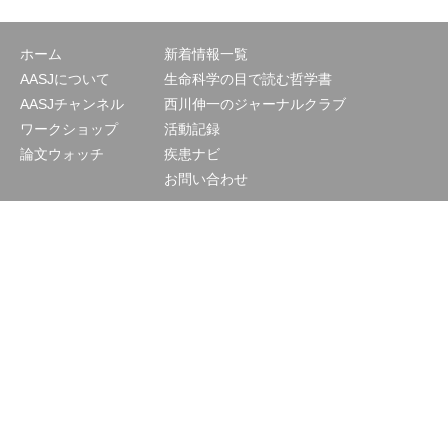
ホーム
新着情報一覧
AASJについて
生命科学の目で読む哲学書
AASJチャンネル
西川伸一のジャーナルクラブ
ワークショップ
活動記録
論文ウォッチ
疾患ナビ
お問い合わせ