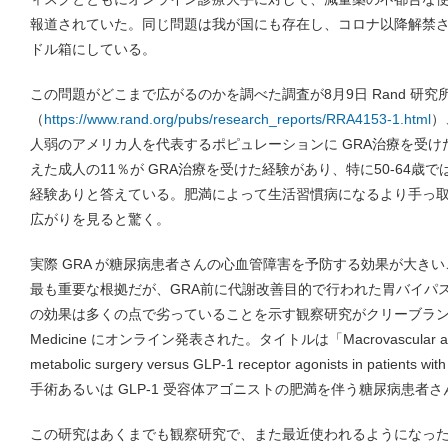
報道されていた。同じ問題は我が国にも存在し、コロナ以降解禁さ
ドル箱にしている。
この問題がどこまで広がるのかを調べた調査が8月9日 Rand 研
（
https://www.rand.org/pubs/research_reports/RRA4153-1.html
）
人弱のアメリカ人を代表するポピュレーションに GRA治療を受
えた成人の11％が GRA治療を受けた経験があり、特に50-64歳で
経験ありと答えている。肥満によって生活習慣病になるより手っ
広がりを見ると驚く。
実際 GRA が糖尿病患者さんの心血管障害を予防する効果が大きい
最も重要な根拠だが、GRA前に代謝改善目的で行われた胃バイパス
の効果は多くの点で劣っていることを示す観察研究がクリーブランドクリ
Medicine にオンライン発表された。タイトルは「Macrovascular and mic
metabolic surgery versus GLP-1 receptor agonists in patients
手術あるいは GLP-1 受容体アゴニストの肥満を伴う糖尿病患者
この研究はあくまでも観察研究で、また最近使われるようになった GL