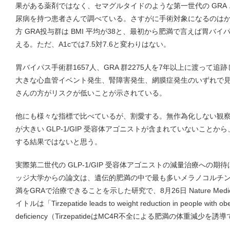
果がある薬剤ではなく、セマグルタイドのような第一世代の GRA
尿病を持つ患者さんで調べている。さすがに手術対象になるのはかなり
方 GRA投与群は BMI 平均が38と、最初から肥満で言えば胃バ
える。ただ、A1cでは7.5対7.6と変わりはない。
胃バイパス手術群1657人、GRA 群2275人を7年以上に渡って
大きな心血管イベント発生、腎障害発生、網膜症発生のいずれで
さんの方がリスクが低いことが示されている。
他にも様々な指標で比べているが、割愛する。無作為化しない観
が大きい GLP-1/GIP 受容体アゴニストが含まれていないことか
する結果ではないと思う。
実際第二世代の GLP-1/GIP 受容体アゴニストの減量治療への
ッジ大学からの論文は、遺伝的肥満の中で最も多いメラノコルチン受容
満をGRAで治療できることを示した研究で、8月26日 Nature Med
イトルは「Tirzepatide leads to weight reduction in people with ob
deficiency（TirzepatideはMC4R不全による肥満の体重減少を