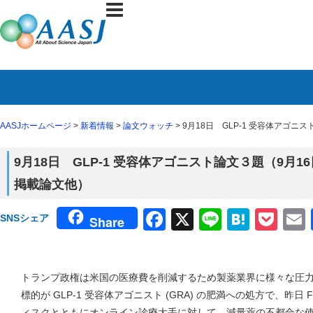
AASJホームページ
>
新着情報
>
論文ウォッチ
> 9月18日 GLP-1 受容体アゴニスト
9月18日 GLP-1 受容体アゴニスト論文３題（9月16日 N
掲載論文他）
Facebook
X
Line
Haten
Poc
SNSシェア
Share
トランプ政権は米国の医療費を削減するため製薬業界に様々な圧
標的が GLP-1 受容体アゴニスト (GRA) の肥満への処方で、昨日
ィスクとともにオンライン診療大手に対して、減量薬の不都合な