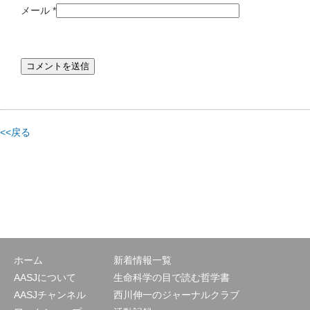
メール
*
<<戻る
ホーム
新着情報一覧
AASJについて
生命科学の目で読む哲学書
AASJチャンネル
西川伸一のジャーナルクラブ