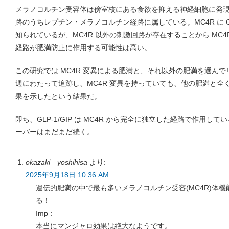
メラノコルチン受容体は傍室核にある食欲を抑える神経細胞に発
路のうちレプチン・メラノコルチン経路に属している。MC4R に G
知られているが、MC4R 以外の刺激回路が存在することから MC4R
経路が肥満防止に作用する可能性は高い。
この研究では MC4R 変異による肥満と、それ以外の肥満を選んでリリーの 
週にわたって追跡し、MC4R 変異を持っていても、他の肥満と全く同様に
果を示したという結果だ。
即ち、GLP-1/GIP は MC4R から完全に独立した経路で作用し
ーバーはまだまだ続く。
okazaki yoshihisa
より:
2025年9月18日 10:36 AM
遺伝的肥満の中で最も多いメラノコルチン受容(MC4R)体機
る！
Imp：
本当にマンジャロ効果は絶大なようです。