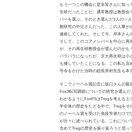
もう一つこの機会に是非皆さんに知っ
生研だったことだ。通常教授は教授会
バーを選ぶ。そのとき選んだ3人の一人
胞研究の中辻さんだった。この人事が
連絡してくれた。そして今、岸本さん
そして、このコアメンバーを中心に再
が、その再生研教授会が選んだのがも
バラバラになったが、京大再生研は小
も擁していたことになる。この私も含
号令をかけた当時の総長井村先生も本
そこでノーベル賞記念に坂口さんの最近
Fox3転写調節についての研究を選ん
わかるようにFoxP3はTregを考え
学全体の歴史をたどる中で、Tregを
のノーベル賞を受けた免疫学者だけで
が次々に述べられている。これについ
含めてTregの歴史を振り返ろうと思