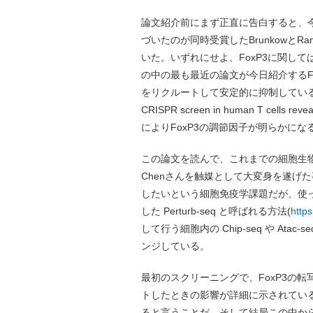
論文紹介前にまず正直に告白すると、今回
づいたのが同時受賞したBrunkowとR
いた。いずれにせよ、FoxP3に関して
の中の最も最近の論文が今日紹介するF
をリクルートして安定的に抑制しているこ
CRISPR screen in human T cells
によりFoxP3の調節因子が明らかにな
この論文を読んで、これまでの細胞生物
Chenさんを触媒として大変身を遂げ
したいという細胞免疫学課題だが、使っ
した Perturb-seq と呼ばれる方法(
https
して行う細胞内の Chip-seq や Atac
ンジしている。
最初のスクリーニングで、FoxP3の
トしたときの影響が詳細に示されている
ると言うことだ。そして結局この中から