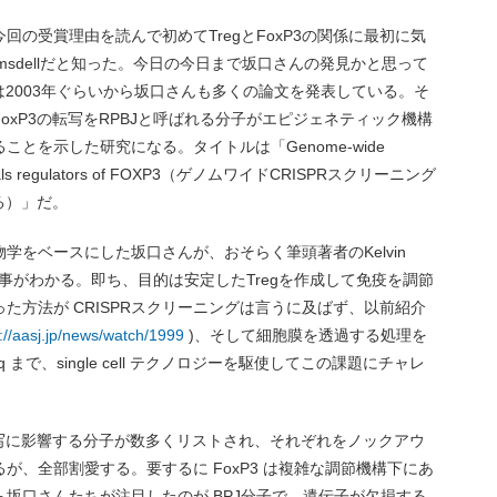
の受賞理由を読んで初めてTregとFoxP3の関係に最初に気
amsdellだと知った。今日の今日まで坂口さんの発見かと思って
は2003年ぐらいから坂口さんも多くの論文を発表している。そ
oxP3の転写をRPBJと呼ばれる分子がエピジェネティック機構
とを示した研究になる。タイトルは「Genome-wide
 reveals regulators of FOXP3（ゲノムワイドCRISPRスクリーニング
る）」だ。
学をベースにした坂口さんが、おそらく筆頭著者のKelvin
た事がわかる。即ち、目的は安定したTregを作成して免疫を調節
た方法が CRISPRスクリーニングは言うに及ばず、以前紹介
://aasj.jp/news/watch/1999
)、そして細胞膜を透過する処理を
-seq まで、single cell テクノロジーを駆使してこの課題にチャレ
転写に影響する分子が数多くリストされ、それぞれをノックアウ
が、全部割愛する。要するに FoxP3 は複雑な調節機構下にあ
坂口さんたちが注目したのが BPJ分子で、遺伝子が欠損する