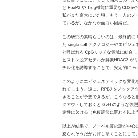
と FoxP3 や Treg機能に重要なC
私がまだ京大にいた頃、もう一人のノー
ているが、なかなか面白い因縁だ。
この研究の素晴らしいのは、最終的に Fo
た single cell テクノロジーやエピ
と呼ばれる CpGリッチな領域に結合し
ヒストン脱アセチルか酵素HDAC3 がリ
チル化を誘導することで、安定的に Fo
このようにエピジェネティックな変化を誘
れてしまう。逆に、RPBJ をノックア
きることが予想できるが、こうなると後
クアウトしておくと GvH のような
定性に欠ける（免疫調節に関わる以上当
以上が結果で、ノーベル賞の話が中心
怒られそうだがお許し頂くことにして