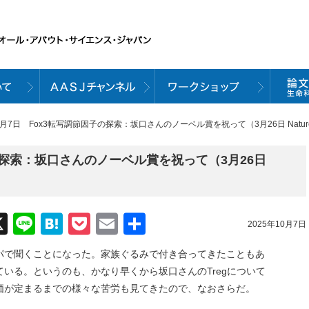
10月7日 Fox3転写調節因子の探索：坂口さんのノーベル賞を祝って（3月26日 Natu
子の探索：坂口さんのノーベル賞を祝って（3月26日
acebook
X
Line
Hatena
Pocket
Email
共
2025年10月7日
有
パで聞くことになった。家族ぐるみで付き合ってきたこともあ
いる。というのも、かなり早くから坂口さんのTregについて
価が定まるまでの様々な苦労も見てきたので、なおさらだ。