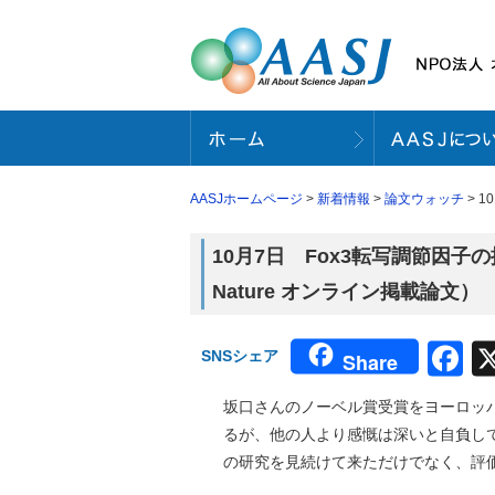
AASJホームページ
>
新着情報
>
論文ウォッチ
> 
10月7日 Fox3転写調節因
Nature オンライン掲載論文）
F
SNSシェア
Share
坂口さんのノーベル賞受賞をヨーロッ
るが、他の人より感慨は深いと自負して
の研究を見続けて来ただけでなく、評