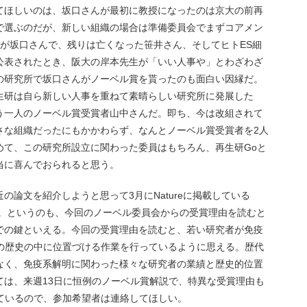
てほしいのは、坂口さんが最初に教授になったのは京大の前再
で選ぶのだが、新しい組織の場合は準備委員会でまずコアメン
が坂口さんで、残りは亡くなった笹井さん、そしてヒトES細
公表されたとき、阪大の岸本先生が「いい人事や」とわざわざ
の研究所で坂口さんがノーベル賞を貰ったのも面白い因縁だ。
生研は自ら新しい人事を重ねて素晴らしい研究所に発展した
う一人のノーベル賞受賞者山中さんだ。即ち、今は改組されて
さな組織だったにもかかわらず、なんとノーベル賞受賞者を2人
めて、この研究所設立に関わった委員はもちろん、再生研Goと
当に喜んでおられると思う。
の論文を紹介しようと思って3月にNatureに掲載している
だ。というのも、今回のノーベル委員会からの受賞理由を読むと
る上での鍵といえる。今回の受賞理由を読むと、若い研究者が免疫
その歴史の中に位置づける作業を行っているように思える。歴代
なく、免疫系解明に関わった様々な研究者の業績と歴史的位置
ては、来週13日に恒例のノーベル賞解説で、特異な受賞理由も
っているので、参加希望者は連絡してほしい。