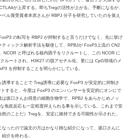
D25やCTLA4が上昇する。即ちTregの活性が上がる。予断になるが、
ベル賞受賞者本庶さんが RBPJ 分子を研究していたのを覚え
xP3 の転写を RBPJ が抑制すると言うだけでなく、先に挙げ
ジェネティックス解析手法を駆使して、RPBJが FoxP3上流の CN2
、NCOR と呼ばれる核内因子をリクルートし、この NCOR に
クルートされ、H3K27 の脱アセチル化、更には CpG領域のメ
xP3 を抑制することを明らかにしている。
導することで Treg誘導に必要な FoxP3 が安定的に抑制さ
ウトすると、今度は FoxP3 のエンハンサーを安定的にオンにで
は坂口さんお得意の細胞生物学で、RPBJ をあらかじめノッ
強烈な免疫反応も一定程度抑えられる事を示している。これまで安
然のことだ）Tregを、安定に維持できる可能性が示された。
になったので論文の方はかなり雑な紹介になって、坂口さんに
、紹介を終わる。