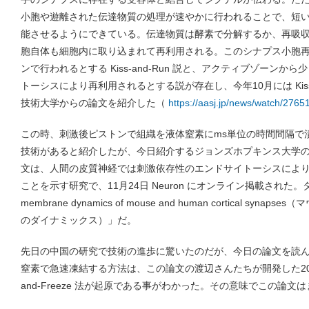
小胞や遊離された伝達物質の処理が速やかに行われることで、短
能させるようにできている。伝達物質は酵素で分解するか、再吸
胞自体も細胞内に取り込まれて再利用される。このシナプス小胞
ンで行われるとする Kiss-and-Run 説と、アクティブゾーン
トーシスにより再利用されるとする説が存在し、今年10月には Kiss-
技術大学からの論文を紹介した（
https://aasj.jp/news/watch/2765
この時、刺激後ピストンで組織を液体窒素にms単位の時間間隔で
技術があると紹介したが、今日紹介するジョンズホプキンス大学
文は、人間の皮質神経では刺激依存性のエンドサイトーシスによ
ことを示す研究で、11月24日 Neuron にオンライン掲載された。タイトルは
membrane dynamics of mouse and human cortical s
のダイナミックス）」だ。
先日の中国の研究で技術の進歩に驚いたのだが、今日の論文を読
窒素で急速凍結する方法は、この論文の渡辺さんたちが開発した2013年に
and-Freeze 法が起原である事がわかった。その意味でこの論