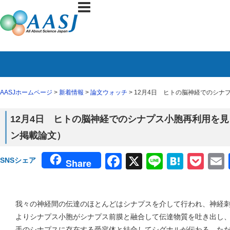
AASJホームページ
>
新着情報
>
論文ウォッチ
> 12月4日 ヒトの脳神経でのシナプ
12月4日 ヒトの脳神経でのシナプス小胞再利用を見る（1
ン掲載論文）
Facebook
X
Line
Haten
Poc
SNSシェア
Share
我々の神経間の伝達のほとんどはシナプスを介して行われ、神経
よりシナプス小胞がシナプス前膜と融合して伝達物質を吐き出し
手のシナプスに存在する受容体と結合してシグナルが伝わる。た