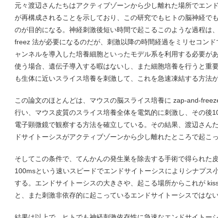
元々渡辺さんたちはアクティブゾーンから少し離れた場所でエン
が再構成されることを示しており、この研究でもヒトの脳神経で
のが目的になる。神経刺激後短い時間で起こるこのような過程は、渡辺
freez 法が必要になるのだが、刺激以降の時間経過をミリセコン
ャンネルを導入した培養細胞といったモデル系を利用する必要が
使う場合、遺伝子導入する暇はないし、また細胞培養を行うと重
も生体に近いスライス培養を刺激して、これを急速凍結する方法
この論文のほとんどは、マウスの脳スライス培養に zap-and-fre
行い、マウス皮質のスライス培養全体を電気的に刺激し、その後10
電子顕微鏡で観察する方法を確立している。その結果、渡辺さん
ドサイトーシスがアクティブゾーンから少し離れたところで起こ
そしてこの条件で、てんかんの発生巣を除去する手術で得られた
100msという速いスピードでエンドサイトーシスによりシナプス
する。エンドサイトーシスの大きさや、起こる場所からこれが kiss-
と、また刺激非依存的に起こっているエンドサイトーシスではな
結果は以上で、ヒトでも神経刺激依存性に急速なエンドサイトー