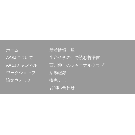
ホーム
新着情報一覧
AASJについて
生命科学の目で読む哲学書
AASJチャンネル
西川伸一のジャーナルクラブ
ワークショップ
活動記録
論文ウォッチ
疾患ナビ
お問い合わせ