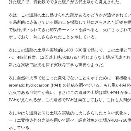
けた破片で、硫化鉄でできた破片が古代土壌から発見された。
次は、この遺跡の土に熱せられた跡があるかどうかが追求されて
る局所的に赤茶けている層の土を採取して熱にさらされた証拠を
で模様用いられてきた磁気モーメントを調べると、火にさらされ
示しており、熱にさらされたことを示している。
次にこの遺跡の土壌を実験的に400−600度で熱して、この土壌
べ、4時間程度、12回以上熱が加わると同じような土壌が形成さ
新たな実験で証拠を探す実験考古学も重要なようだ。
次に自然の火事で起こった変化でないことを示すために、有機物を燃やす結
aromatic hydrocarbon (PAH) の組成を調べている。もし
た火である可能性が高い。まさにこの遺跡の土壌は重いPAH が多
PAHが見られるが、この遺跡でPAHは局在しており、これも人間
次にやはり遺跡と同じ土壌を実験的に火にさらしたときの変化を
ーリエ変換赤外分光法を用いて調べ、調査対象の土壌が400−75
示している。