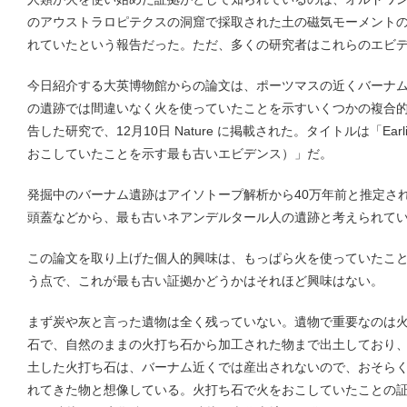
のアウストラロピテクスの洞窟で採取された土の磁気モーメントの
れていたという報告だった。ただ、多くの研究者はこれらのエビ
今日紹介する大英博物館からの論文は、ポーツマスの近くバーナ
の遺跡では間違いなく火を使っていたことを示すいくつかの複合
告した研究で、12月10日 Nature に掲載された。タイトルは「Earliest ev
おこしていたことを示す最も古いエビデンス）」だ。
発掘中のバーナム遺跡はアイソトープ解析から40万年前と推定さ
頭蓋などから、最も古いネアンデルタール人の遺跡と考えられて
この論文を取り上げた個人的興味は、もっぱら火を使っていたこ
う点で、これが最も古い証拠かどうかはそれほど興味はない。
まず炭や灰と言った遺物は全く残っていない。遺物で重要なのは
石で、自然のままの火打ち石から加工された物まで出土しており
土した火打ち石は、バーナム近くでは産出されないので、おそらく12km離
れてきた物と想像している。火打ち石で火をおこしていたことの