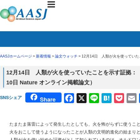
AASJホームページ
>
新着情報
>
論文ウォッチ
> 12月14日 人類が火を使っていた
12月14日 人類が火を使っていたことを示す証拠：
10日 Nature オンライン掲載論文）
Facebook
X
Line
Haten
Poc
SNSシェア
Share
たまたま落雷によって発生したとしても、火を怖がらずに使うこ
火をおこして使うようになったことが人類の文明的進化の始まり
人類が火を使い始めた証拠がとして知られているのは、オルドワン