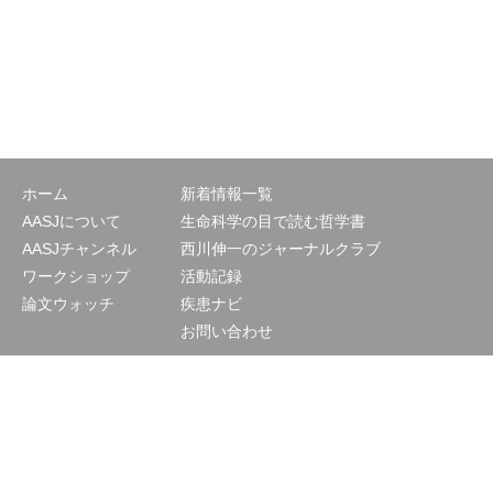
ホーム
新着情報一覧
AASJについて
生命科学の目で読む哲学書
AASJチャンネル
西川伸一のジャーナルクラブ
ワークショップ
活動記録
論文ウォッチ
疾患ナビ
お問い合わせ