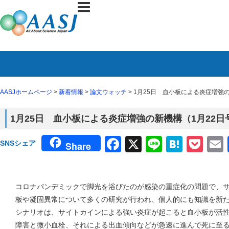
AASJホームページ
>
新着情報
>
論文ウォッチ
> 1月25日 血小板による炎症増強の新
1月25日 血小板による炎症増強の新機構（1月22日号 
Facebook
X
Line
Haten
Poc
SNSシェア
Share
コロナパンデミックで脚光を浴びたのが感染の重症化の問題で、
板や凝固異常について多くの研究が行われ、個人的にも知識を新
シナリオは、サイトカインによる強い炎症が起こると血小板が活
障害と微小血栓、それによる出血傾向などが急速に進んで死に至