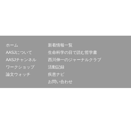
ホーム
新着情報一覧
AASJについて
生命科学の目で読む哲学書
AASJチャンネル
西川伸一のジャーナルクラブ
ワークショップ
活動記録
論文ウォッチ
疾患ナビ
お問い合わせ