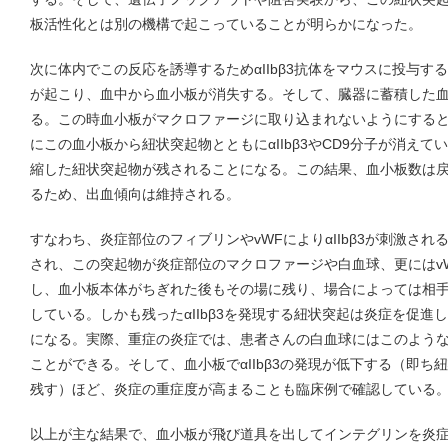
板活性化とは別の機構で起こっていることが明らかになった。
次に体内でこの反応を誘導するためαIIbβ3抗体をマウスに投与
が起こり、血中から血小板が消失する。そして、臓器に蓄積した
る。この時血小板がマクロファージに取り込まれないようにする
にこの血小板から紐状突起物とともにαIIbβ3やCD9分子が消えている
縮した紐状突起物が残されることになる。この結果、血小板数は
るため、出血傾向は維持される。
すなわち、炎症部位のフィブリンやvWFによりαIIbβ3が刺激さ
され、この突起物が炎症部位のマクロファージや白血球、更にはv
し、血小板本体がちぎれた後もその場に残り、場合によっては相
している。しかも残ったαIIbβ3を発現する紐状突起は炎症を促
になる。実際、重症の炎症では、患者さんの白血球にはこのよう
ことができる。そして、血小板でαIIbβ3の発現が低下する（即ち紐
残す）ほど、炎症の重症度が高まることも臨床例で確認している
以上が主な結果で、血小板が飛び道具を出してインテグリンを炎