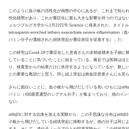
このように血小板の活性化が病態の中心にあるが、これまで知ら
性化様態があり、これが重症化に最も大きな影響を持つのではな
ュルツブルグ大学から1月22日号 Science に発表された。タイトルは「Platele
tetraspanin-enriched tethers exacerbate severe inf
パミン分子が濃縮された紐状突起が重症炎症を促進する）」だ。
この研究はCovid-19で重症化した患者さんの末梢血標本を子細
していることに気づいたことに始まっている。最近では医師はほ
り、検査室からの結果だけに依存するようになっているが、新し
との重要な教訓だと思う。同じ紐上突起は敗血症患者さんにも見
さらに面白いことに、血小板から飛びだしている長いひもにはαIIb
パミン（4回膜貫通型のシグナル分子）が集まっており、他のイン
ない。
αIIbβ3に対する抗体を加える実験から、この不思議な分布はαIIb
小板から飛びだしている紐状突起に移動するが、他の分子は同じ
する。そして、遺伝子ノックアウトや阻害実験から、この紐状突