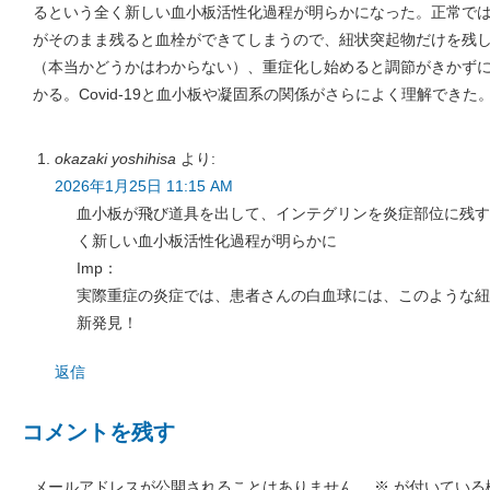
るという全く新しい血小板活性化過程が明らかになった。正常で
がそのまま残ると血栓ができてしまうので、紐状突起物だけを残
（本当かどうかはわからない）、重症化し始めると調節がきかず
かる。Covid-19と血小板や凝固系の関係がさらによく理解できた
okazaki yoshihisa
より:
2026年1月25日 11:15 AM
血小板が飛び道具を出して、インテグリンを炎症部位に残す
く新しい血小板活性化過程が明らかに
Imp：
実際重症の炎症では、患者さんの白血球には、このような紐
新発見！
返信
コメントを残す
メールアドレスが公開されることはありません。
※
が付いている