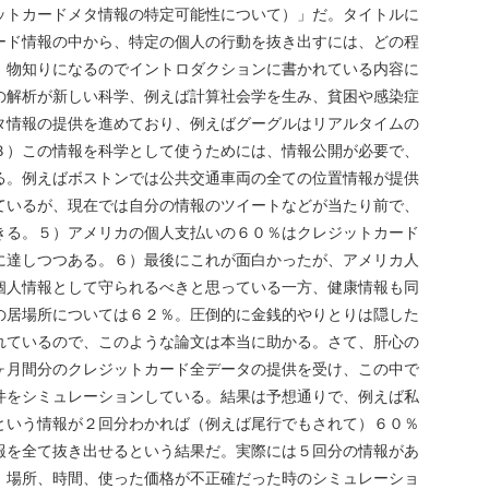
ットカードメタ情報の特定可能性について）」だ。タイトルに
ード情報の中から、特定の個人の行動を抜き出すには、どの程
、物知りになるのでイントロダクションに書かれている内容に
の解析が新しい科学、例えば計算社会学を生み、貧困や感染症
タ情報の提供を進めており、例えばグーグルはリアルタイムの
３）この情報を科学として使うためには、情報公開が必要で、
る。例えばボストンでは公共交通車両の全ての位置情報が提供
ているが、現在では自分の情報のツイートなどが当たり前で、
きる。５）アメリカの個人支払いの６０％はクレジットカード
に達しつつある。６）最後にこれが面白かったが、アメリカ人
個人情報として守られるべきと思っている一方、健康情報も同
の居場所については６２％。圧倒的に金銭的やりとりは隠した
れているので、このような論文は本当に助かる。さて、肝心の
ヶ月間分のクレジットカード全データの提供を受け、この中で
件をシミュレーションしている。結果は予想通りで、例えば私
という情報が２回分わかれば（例えば尾行でもされて）６０％
報を全て抜き出せるという結果だ。実際には５回分の情報があ
、場所、時間、使った価格が不正確だった時のシミュレーショ