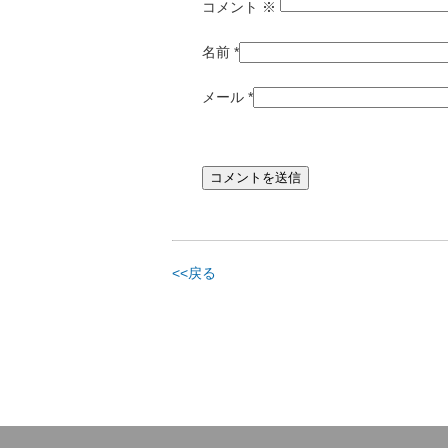
コメント
※
名前
*
メール
*
<<戻る