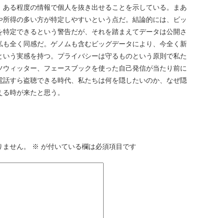
、ある程度の情報で個人を抜き出せることを示している。まあ
や所得の多い方が特定しやすいという点だ。結論的には、ビッ
を特定できるという警告だが、それを踏まえてデータは公開さ
私も全く同感だ。ゲノムも含むビッグデータにより、今全く新
という実感を持つ。プライバシーは守るものという原則で私た
ツウィッター、フェースブックを使った自己発信が当たり前に
電話すら盗聴できる時代、私たちは何を隠したいのか、なぜ隠
える時が来たと思う。
りません。
※
が付いている欄は必須項目です