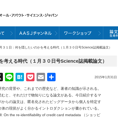
１月３１日：何を隠したいのかを考える時代（１月３０日号Science誌掲載論文）
考える時代（１月３０日号Science誌掲載論文）
acebook
X
Line
Hatena
Pocket
Email
共
2015年1月31日
有
研究の背景や、これまでの歴史など、著者の知識が示される。
読むと、それだけで物知りになる論文がある。今日紹介するマ
ボからの論文は、匿名化されたビッグデータから個人を特定す
全体の現状がよく分かるイントロダクションが書かれている。
On the re-identifiability of credit card metadata （ショッピ