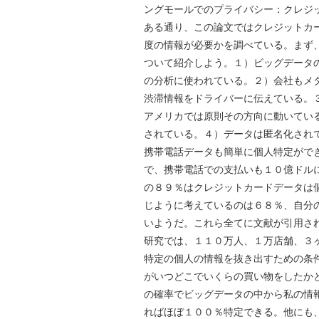
ングモールでのプライバシー：クレジ
ある通り、この論文ではクレジットカ
度の情報が必要かを調べている。まず
ついて紹介しよう。１）ビッグデータ
の分析に使われている。２）会社もメ
渋滞情報をドライバーに伝えている。
アメリカでは原則その方向に動いてい
されている。４）データは匿名化され
携帯電話データも簡単に個人特定がで
で、携帯電話での支払いも１０億ドル
の８９％はクレジットカードデータは
じように考えているのは６８％、自分
いようだ。これら全てに文献が引用さ
研究では、１１０万人、１万店舗、３
特定の個人の情報を抜き出すための条
がいつどこでいくらの買い物をしたか
の確率でビッグデータの中から私の情
ればほぼ１００％特定できる。他にも