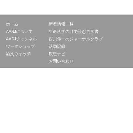
ホーム
新着情報一覧
AASJについて
生命科学の目で読む哲学書
AASJチャンネル
西川伸一のジャーナルクラブ
ワークショップ
活動記録
論文ウォッチ
疾患ナビ
お問い合わせ