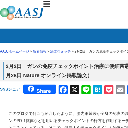
AASJホームページ
>
新着情報
>
論文ウォッチ
> 2月2日 ガンの免疫チェックポイ
2月2日 ガンの免疫チェックポイント治療に便細菌
月28日 Nature オンライン掲載論文）
Facebook
X
Line
Haten
Poc
SNSシェア
Share
このブログで何回も紹介したように、腸内細菌叢が全身の免疫の
ンのPD-1抗体などを用いるチェックポイントの行方を作用する
ところとなっている。そこで、健康人やチェックポイント治療が