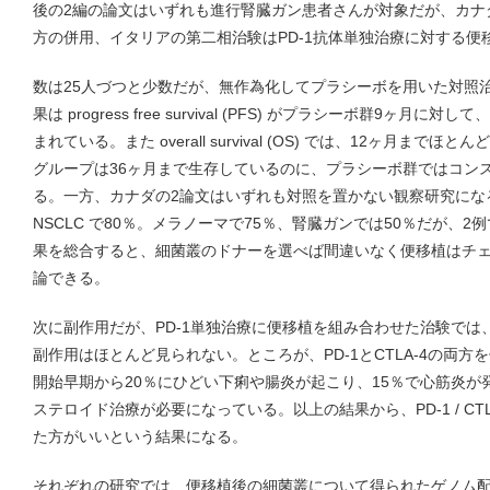
後の2編の論文はいずれも進行腎臓ガン患者さんが対象だが、カナダの
方の併用、イタリアの第二相治験はPD-1抗体単独治療に対する便
数は25人づつと少数だが、無作為化してプラシーボを用いた対照
果は progress free survival (PFS) がプラシーボ群9ヶ
まれている。また overall survival (OS) では、12ヶ月ま
グループは36ヶ月まで生存しているのに、プラシーボ群ではコン
る。一方、カナダの2論文はいずれも対照を置かない観察研究にな
NSCLC で80％。メラノーマで75％、腎臓ガンでは50％だが、
果を総合すると、細菌叢のドナーを選べば間違いなく便移植はチ
論できる。
次に副作用だが、PD-1単独治療に便移植を組み合わせた治験で
副作用はほとんど見られない。ところが、PD-1とCTLA-4の両
開始早期から20％にひどい下痢や腸炎が起こり、15％で心筋炎が
ステロイド治療が必要になっている。以上の結果から、PD-1 / CT
た方がいいという結果になる。
それぞれの研究では、便移植後の細菌叢について得られたゲノム