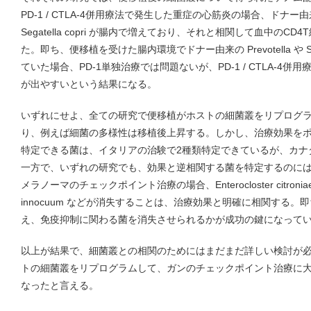
PD-1 / CTLA-4併用療法で発生した重症の心筋炎の場合、ドナー由来の
Segatella copri が腸内で増えており、それと相関して血中の
た。即ち、便移植を受けた腸内環境でドナー由来の Prevotella や Seg
ていた場合、PD-1単独治療では問題ないが、PD-1 / CTLA-4
が出やすいという結果になる。
いずれにせよ、全ての研究で便移植がホストの細菌叢をリプログ
り、例えば細菌の多様性は移植後上昇する。しかし、治療効果を
特定できる菌は、イタリアの治験で2種類特定できているが、カナ
一方で、いずれの研究でも、効果と逆相関する菌を特定するのに
メラノーマのチェックポイント治療の場合、Enterocloster citroniae, E. la
innocuum などが消失することは、治療効果と明確に相関する
え、免疫抑制に関わる菌を消失させられるかが成功の鍵になって
以上が結果で、細菌叢との相関のためにはまだまだ詳しい検討が
トの細菌叢をリプログラムして、ガンのチェックポイント治療に
なったと言える。