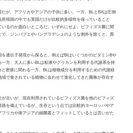
菌だが、アフリカやアジアの子供に多い。一方、BLとBXは圧倒
高所得国の中でも英国だけが比較的多様性を保っていること
ているのか面白いところだ。いずれにせよ、ビフィズス菌に関
とで、ジンバブエやバングラデシュのような例外を除くと、異
を遺伝子発現から探ると、例えばBIはいくつかのビタミンBや
る一方、大人に多いBLは粘液やグリカンを利用する代謝系を持
分と密接に関わる一方、BLは植物成分を利用するための代謝経
地域で食されている植物に会わせて進化してきた菌株が存在す
史が古いが、現在利用されているビフィズス菌を他のビフィズ
経路を備えているが、生存という点では比較的ヨーロッパやア
アフリカや南アジアの細菌叢とフィットしているとは言いがた