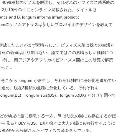
4098種類のゲノムを解読し、それぞれのビフィズス菌系統の
月19日 Cell にオンライン掲載された。タイトルは
ntis and B. longum informs infant probiotic
fantisとlongumのゲノムアトラスは新しいプロバイオのデザインを教えて
再構成したことがまず素晴らしい。ビフィズス菌は我々の生活と
情報の価値は計り知れない。論文ではこの素晴らしい価値につ
。特に、南アジアやアフリカのビフィズス菌はこの研究で解読
かった。
まれ、そこから longum が派生し、それぞれ独自に種分化を進めてい
様化を進め、現在3種類の亜種に分化している。それぞれを
m longum(BL)、longum suis(BS)、longum X(BX) と分けて調べて
とんどが幼児の腸に棲息する一方、BLは幼児の腸にも存在するがほ
ら見るとBIからBS、BXと徐々に大人の腸にも移行するように
境や動物から分離されたビフィズス菌を含んでいる。