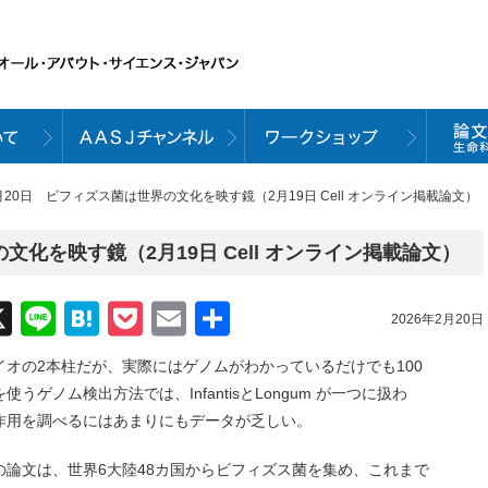
2月20日 ビフィズス菌は世界の文化を映す鏡（2月19日 Cell オンライン掲載論文）
文化を映す鏡（2月19日 Cell オンライン掲載論文）
acebook
X
Line
Hatena
Pocket
Email
共
2026年2月20日
有
オの2本柱だが、実際にはゲノムがわかっているだけでも100
ゲノム検出方法では、InfantisとLongum が一つに扱わ
作用を調べるにはあまりにもデータが乏しい。
論文は、世界6大陸48カ国からビフィズス菌を集め、これまで