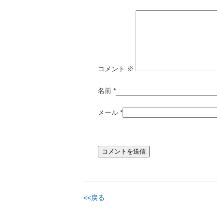
コメント
※
名前
*
メール
*
<<戻る