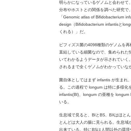
明らかになっているゲノムと会わせて、
分布やホストとの関係を調べた研究で、2
「Genomic atlas of Bifidobacterium infa
design（Bifidobacterium in
くれる）」だ。
ビフィズス菌の4098種類のゲノムを
直結している細菌なので、集められた
いてわかるようデータが示されていく
されるまで全くゲノムがわかっていな
菌自体としてはまず infantis が生
る。この過程で longum は特に多
infantis(BI)、longum の亜種を longu
いる。
生息域で見ると、BIとBS、BXはほ
とんどは大人の腸に見られる。生息域か
出来ている。特にBSは人間以外の環