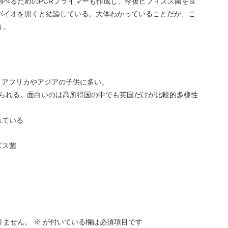
調べるためのPCRプライマーも作成し、今後ビフィズス菌を世
バイオを開くと結論している。大体わかっていることだが、こ
う。
、アフリカやアジアの子供に多い。
見られる。面白いのは高所得国の中でも英国だけが比較的多様性
れている
ズス菌
りません。
※
が付いている欄は必須項目です