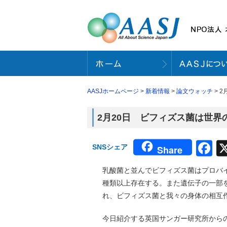
AASJホームページ
>
新着情報
>
論文ウォッチ
> 
2月20日 ビフィズス菌は世界の
F
SNSシェア
Share
乳酸菌と並んでビフィズス菌はプロバイ
種類以上存在する。また遺伝子の一部を使う
れ、ビフィズス菌と我々の身体の相互
今日紹介する英国サンガー研究所からの