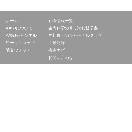
ホーム
新着情報一覧
AASJについて
生命科学の目で読む哲学書
AASJチャンネル
西川伸一のジャーナルクラブ
ワークショップ
活動記録
論文ウォッチ
疾患ナビ
お問い合わせ