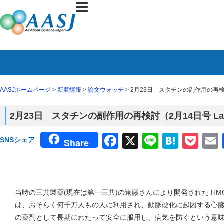
AASJホームページ
>
新着情報
>
論文ウォッチ
> 2月23日 スタチンの副作用の再検討
2月23日 スタチンの副作用の再検討（2月14日号 La
Facebook
X
Line
Haten
Poc
SNSシェア
Share
当時の三共製薬(現在は第一三共)の遠藤さんにより開発された HMG-Co
は、おそらく何千万人もの人に利用され、動脈硬化に起因する心
の薬剤として長期にわたって安全に服用し、病気を防ぐという意