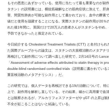
もその恩恵にあずかっている。使用に当たって最も重要なのが副
タチン）の説明書には、横紋筋融解などの筋肉症状に加えて、肝
害、間質性肺炎が可能な副作用として書かれており、血中の酵素
値だと使用を躊躇することになる。実際スタチンの副作用が20％
れた後1年間に、英国だけで20万人の患者さんがスタチンをやめ、その
予防できなかったと推定されている。
今日紹介する Cholesterol Treatment Trialists (CTT)
た国際グループからの論文は、スタチンの大規模治験のメタアナ
再検討して副作用について調べ直した研究で、2月14日号の Lanc
「Assessment of adverse effects attributed to statin therapy in pro
double-blind randomised controlled trials（説明
重盲検治験のメタアナリシス）」だ。
この研究では、個人データを再検討できる19の治験について、特に False 
上で、副作用を解析し直している。その結果、確かに高用量で血
とは観察されるが、アルカリフォスファターゼや γGT の上昇は
不全が起こることはないと結論している。