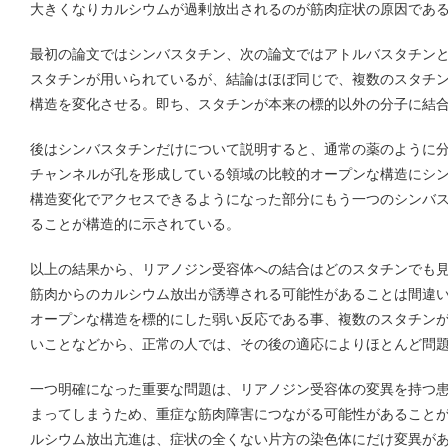
大きくなりカルシウムが過剰放出されるのが筋肉症状の原因であ
最初の論文ではシンバスタチン、次の論文ではアトルバスタチンとそれぞれ 
スタチンが用いられているが、結論はほぼ同じで、複数のスタチ
構造を変化させる。即ち、スタチンが本来の標的以外の分子に結
後はシンバスタチンだけについて説明すると、通常の薬のように
チャンネルが孔を形成している領域の比較的オープンな構造にシ
構造変化でアクセスできるようになった部分にもう一つのシンバ
ることが構造的に示されている。
以上の結果から、リアノジン受容体への結合はどのスタチンでも
筋肉からのカルシウム放出が誘導される可能性があることは間違
オープンな構造を標的にした弱い反応である事、複数のスタチン
いことなどから、正常の人では、その後の適応によりほとんど問
一つ明確になった重要な問題は、リアノジン受容体の変異を持つ
まってしまうため、重症な筋肉障害につながる可能性があること
ルシウム放出亢進は、症状の全くない片方の染色体にだけ変異が