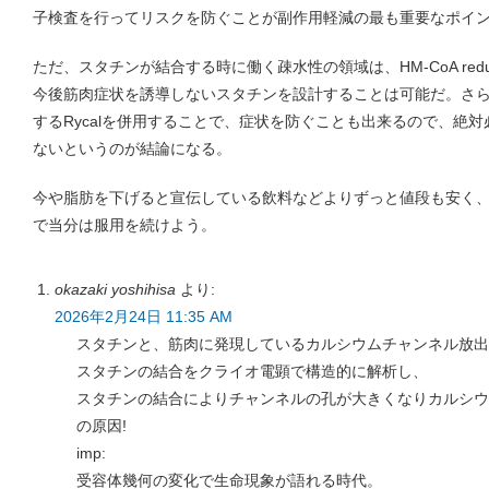
子検査を行ってリスクを防ぐことが副作用軽減の最も重要なポイ
ただ、スタチンが結合する時に働く疎水性の領域は、HM-CoA redu
今後筋肉症状を誘導しないスタチンを設計することは可能だ。さ
するRycalを併用することで、症状を防ぐことも出来るので、絶
ないというのが結論になる。
今や脂肪を下げると宣伝している飲料などよりずっと値段も安く
で当分は服用を続けよう。
okazaki yoshihisa
より:
2026年2月24日 11:35 AM
スタチンと、筋肉に発現しているカルシウムチャンネル放出
スタチンの結合をクライオ電顕で構造的に解析し、
スタチンの結合によりチャンネルの孔が大きくなりカルシウ
の原因!
imp:
受容体幾何の変化で生命現象が語れる時代。