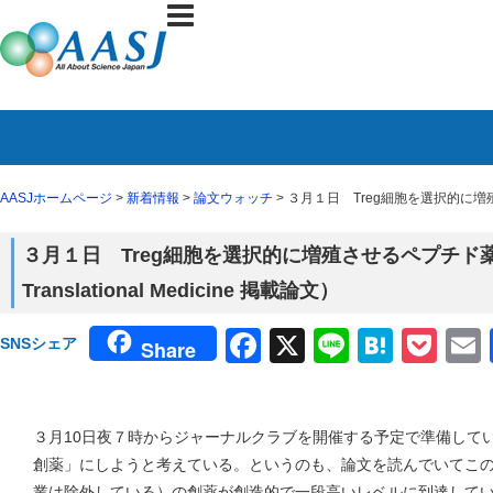
AASJホームページ
>
新着情報
>
論文ウォッチ
> ３月１日 Treg細胞を選択的に増殖させ
３月１日 Treg細胞を選択的に増殖させるペプチド薬の
Translational Medicine 掲載論文）
Facebook
X
Line
Haten
Poc
SNSシェア
Share
３月10日夜７時からジャーナルクラブを開催する予定で準備して
創薬」にしようと考えている。というのも、論文を読んでいてこの
業は除外している）の創薬が創造的で一段高いレベルに到達して