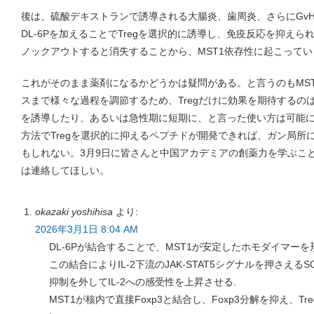
後は、硫酸デキストランで誘導される大腸炎、歯周炎、さらにGvH反
DL-6Pを加えることでTregを選択的に誘導し、免疫反応を抑えら
ノックアウトすると消失することから、MST1依存性に起こって
これがそのまま薬剤になるかどうかは疑問がある。と言うのもMS
スまで様々な過程を調節するため、Tregだけに効果を期待するのは
を誘導したり、あるいは急性期に短期に、と言った使い方は可能
方法でTregを選択的に抑えるペプチドが開発できれば、ガン局所
もしれない。3月9日に皆さんと中国アカデミアの創薬力を学ぶこ
は連絡してほしい。
okazaki yoshihisa
より:
2026年3月1日 8:04 AM
DL-6Pが結合することで、MST1が安定したホモダイマー
この結合によりIL-2下流のJAK-STAT5シグナルを押さえる
抑制を外してIL-2への感受性を上昇させる.
MST1が核内で直接Foxp3と結合し、Foxp3分解を抑え、Tr