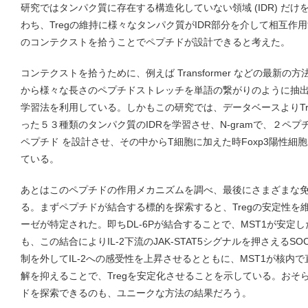
研究ではタンパク質に存在する構造化していない領域 (IDR) だ
わち、Tregの維持に様々なタンパク質がIDR部分を介して相互作
のコンテクストを拾うことでペプチドが設計できると考えた。
コンテクストを拾うために、例えば Transformer などの最新の
から様々な長さのペプチドストレッチを単語の繋がりのように抽出する
学習法を利用している。しかもこの研究では、データベースよりTr
った５３種類のタンパク質のIDRを学習させ、N-gramで、２ペプチ
ペプチド を設計させ、その中からT細胞に加えた時Foxp3陽性細胞
ている。
あとはこのペプチドの作用メカニズムを調べ、最後にさまざまな
る。まずペプチドが結合する標的を探索すると、Tregの安定性を維
ーゼが特定された。即ちDL-6Pが結合することで、MST1が安定
も、この結合によりIL-2下流のJAK-STAT5シグナルを押さえるS
制を外してIL-2への感受性を上昇させるとともに、MST1が核内で直
解を抑えることで、Tregを安定化させることを示している。おそ
ドを探索できるのも、ユニークな方法の結果だろう。