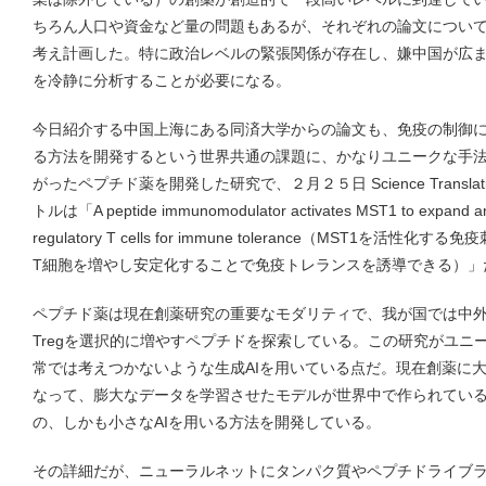
ちろん人口や資金など量の問題もあるが、それぞれの論文につい
考え計画した。特に政治レベルの緊張関係が存在し、嫌中国が広
を冷静に分析することが必要になる。
今日紹介する中国上海にある同済大学からの論文も、免疫の制御に坂
る方法を開発するという世界共通の課題に、かなりユニークな手
がったペプチド薬を開発した研究で、２月２５日 Science Translatio
トルは「A peptide immunomodulator activates MST1 to expand and
regulatory T cells for immune tolerance（MST1
T細胞を増やし安定化することで免疫トレランスを誘導できる）」
ペプチド薬は現在創薬研究の重要なモダリティで、我が国では中
Tregを選択的に増やすペプチドを探索している。この研究がユニ
常では考えつかないような生成AIを用いている点だ。現在創薬に
なって、膨大なデータを学習させたモデルが世界中で作られてい
の、しかも小さなAIを用いる方法を開発している。
その詳細だが、ニューラルネットにタンパク質やペプチドライブ