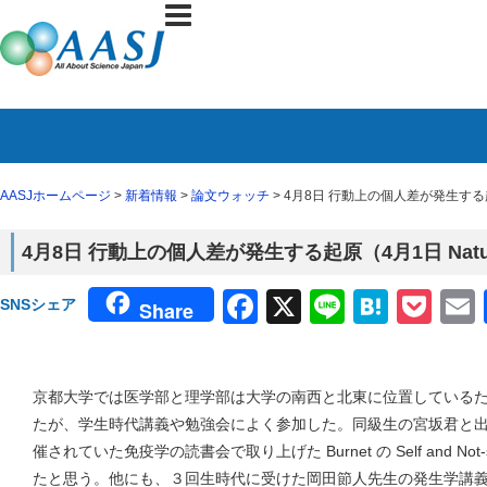
AASJホームページ
>
新着情報
>
論文ウォッチ
> 4月8日 行動上の個人差が発生する起
4月8日 行動上の個人差が発生する起原（4月1日 Nat
Facebook
X
Line
Haten
Poc
SNSシェア
Share
京都大学では医学部と理学部は大学の南西と北東に位置している
たが、学生時代講義や勉強会によく参加した。同級生の宮坂君と
催されていた免疫学の読書会で取り上げた Burnet の Self and N
たと思う。他にも、３回生時代に受けた岡田節人先生の発生学講