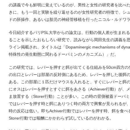
の講義で今も鮮明に覚えているのが、男性と女性の研究者を比べ
きに、もう一回と実験を繰り返せるのが女性研究者の特徴で、シ
ドの胚操作、あるいは胎児の神経管移植を行ったニコル・ルドワ
今日紹介するパリPSL大学からの論文は、行動の個人差が生まれ
ることを示したおもしろい研究で、読みながら岡田先生の講義を思い出し
ライン掲載され、タイトルは「Dopaminergic mechanisms of dynamica
特殊性の発生動態に関わるドーパミンのメカニズム）」だ。
この研究では、レバーを押すと餌が出てくる仕組みを50cm四方
の出口とレバーは部屋の反対側にあるため、レバーを押した後餌
ある。この部屋に１匹だけマウスを入れると、すぐにレバーと餌
にオスはレバーを押すとすぐに餌をあさる（Achiever行動）が
ま放置する（Storer行動）ことが多い。この時の背側被蓋ドーパミン
ではレバーを押す時と餌にありつく時の両方で興奮が見られるが、St
時の反応は低い。即ちAchiver行動ではレバーを押す時、餌を食
Storer行動では報酬にかかわらず試しているのがわかる。