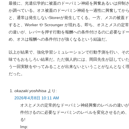
最後に、光遺伝学的に被蓋のドーパミン神経を興奮あるいは抑制
か調べている。オス被蓋のドーパミン神経を一過性に興奮してか
と、通常は発生しないStorerが発生してくる。一方、メスの被蓋
すると、Worker や Scrounger が現れる。即ち、オスとメ
の違いが、レバーを押す行動を報酬への条件付けるのに必要なド
め、オスは報酬への条件付けが強くなるという結論だ。
以上が結果で、強化学習シミュレーションで行動予測を行い、そ
味でもおもしろい結果だ。ただ個人的には、岡田先生が話してい
う一回実験をやってみることが出来ないということがなんとなく
だった。
okazaki yoshihisa
より:
2026年4月8日 10:11 AM
オスとメスの定常的なドーパミン神経興奮のレベルの違いが
件付けるのに必要なドーパミンのレベルを変化させるため、
る!
Imp: