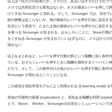
以上は一匹だけの結果だが、メスだけ、あるいはオスだけ３匹づ
メスでは共同生活でも変化はないが、オスの場合レバーを押して餌をと
けくすね Scrounger に別れる。そして、Scrounger では
経の興奮は起こらないが、他の個体のレバーを押す行為に反応す
生活という状況で、たまたま他の個体がレバーを押すのに反応す
を食べる Scrounger が生まれる。おもしろいことに、Store
をくすねる Scrounger が生まれていいはずなのに、メスばかりの共同
現れない
以上をまとめると、レバーを押す行動が餌という報酬に強く条件
ている。おそらくレバーを押すときに報酬を期待するドーパミン
だろう。そして、この条件付けが他人がレバーを押す行動に条件
Scrounger が現れるということになる。
この状況を強化学習モデルによく利用される Q-learning mode
未知の可能性の探索 (exploration) と、現在ある報酬を利用 (expl
とで、Storer、 Worker、Scroungerの出現をシミュレーショ