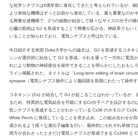
な化学シナプスは6億年前に進化してきたと考えられているが、細
より単純な機構はずっと以前から進化している。最も重要なのがギャッ
る興奮伝達機構で、2つの細胞が結合して様々なサイズの分子の移
心臓の筋肉は GJ を形成することで興奮が広がる。神経系でもいく
いることが知られており、電気シナプスと呼ばれている。
今日紹介する米国 Duke大学からの論文は、GJ を形成するコネ
シンが選択的に結合して GJ を形成。それを通って一方向に電流
れにより動物の神経接合を操作できることを明らかにしたおもしろい研究
ライン掲載された。タイトルは「Long-term editing of brain circuits usi
synapse（電気シナプス操作により脳回路を長期にわたって操作
コネキシン (Cx) が結合して GJ が起こることはわかっているが
るため、特異的な電気結合を可能にするCx分子ペアを設計するの
気シナプスを形成することがわかっている Cx36 のホモログ Cx34.
White Perch に発現していることを突き止め、この組み合わせ
成されるよう様々な遺伝子編集を行い、最終的にそれぞれ単独で
両方が合わさったときだけ電気シナプスが形成できる Cx34M と C