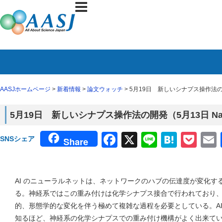
AASJホームページ
>
新着情報
>
論文ウォッチ
> 5月19日 新しいシナプス操作法の開
5月19日 新しいシナプス操作法の開発（5月13日 Na
Facebook
X
Line
Haten
Poc
SNSシェア
Share
AI のニューラルネットは、ネットワークのハブの伝達度が変化す
る。神経系ではこの重み付けは化学シナプス接合で行われており
的、形態学的な変化を伴う極めて複雑な過程を必要としている。AI
知るほど、神経系の化学シナプスでの重み付け機構がよく出来て