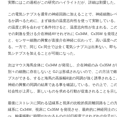
実際にはこの過程がこの研究のハイライトだが、詳細は割愛した
この電気シナプスを通常の神経回路に加えることで、神経細胞レ
るか調べるために、まず線虫の温度志向性を使って実験している
の温度と餌を会わせて条件付けると、温度志向性が生まれる。この
その刺激を受ける介在神経AYそれぞれに Cx34M、Cx35M を
と、センサー細胞の興奮が直接介在神経に伝わって、高い温度へ
る。一方で、同じ Cx 同士では全く電気シナプスは出来ない。即
気シナプスを加えることが可能になった。
次はマウス海馬全体に Cx34M が発現し、介在神経のみ Cx35M
別々の細胞に存在しないと GJ は形成されないので、この方法で
プスができる。すると海馬の高振幅θ波の同調が強く誘導されるこ
神経の興奮の同調の結果である事を確認している。その上で、こ
社会性が上昇し、新しいものを求める行動が促進されることを示
最後にストレスに関わる辺縁系と視床の比較的長距離回路をこの
縁系に Cx34M、視床に Cx35M を発現させ、最終的に神経同士の
べ、軸索移動に時間がかかるものの10日程度でそれぞれの分子がシ