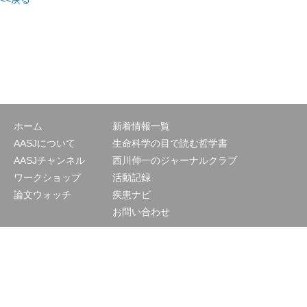
ホーム
新着情報一覧
AASJについて
生命科学の目で読む哲学書
AASJチャンネル
西川伸一のジャーナルクラブ
ワークショップ
活動記録
論文ウォッチ
疾患ナビ
お問い合わせ