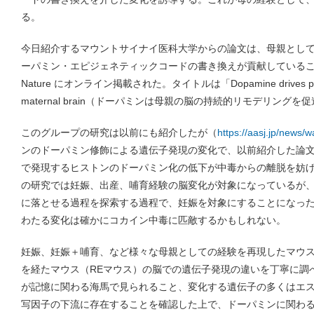
る。
今日紹介するマウントサイナイ医科大学からの論文は、母親とし
ーパミン・エピジェネティックコードの書き換えが貢献しているこ
Nature にオンライン掲載された。タイトルは「Dopamine drives persiste
maternal brain（ドーパミンは母親の脳の持続的リモデリング
このグループの研究は以前にも紹介したが（
https://aasj.jp/news/
ンのドーパミン修飾による遺伝子発現の変化で、以前紹介した論
で発現するヒストンのドーパミン化の低下が中毒からの離脱を妨
の研究では妊娠、出産、哺育経験の脳変化が対象になっているが
に落とせる過程を探索する過程で、妊娠を対象にすることになっ
わたる変化は確かにコカイン中毒に匹敵するかもしれない。
妊娠、妊娠＋哺育、など様々な母親としての経験を再現したマウ
を経たマウス（REマウス）の脳での遺伝子発現の違いを丁寧に調
が記憶に関わる海馬で見られること、変化する遺伝子の多くはエ
写因子の下流に存在することを確認した上で、ドーパミンに関わ