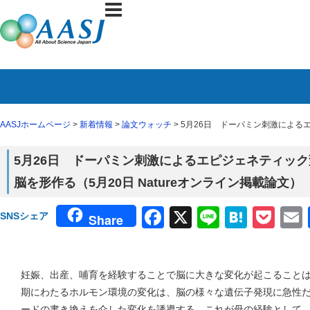
AASJホームページ
>
新着情報
>
論文ウォッチ
> 5月26日 ドーパミン刺激による
5月26日 ドーパミン刺激によるエピジェネティッ
脳を形作る（5月20日 Natureオンライン掲載論文）
Facebook
X
Line
Haten
Poc
SNSシェア
Share
妊娠、出産、哺育を経験することで脳に大きな変化が起こること
期にわたるホルモン環境の変化は、脳の様々な遺伝子発現に急性
ードの書き換えを介した変化を誘導する。これが母の経験として