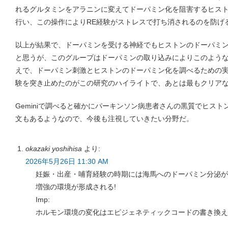
れるグルタミンをアラニンに変えてドーパミン化を阻害するヒス
行い、この操作によりRE経験がストレスで打ち消されるのを防げ
以上が結果で、ドーパミンを受ける神経でもヒストンのドーパミ
と思うが、このグループはドーパミンの取り込みによりこのよう
えで、ドーパミン刺激とヒストンのドーパミン化を調べるための
験を突き止めたのがこの研究のハイライトで、あとは最もクリア
Geminiで調べると確かにパーキンソン病患者さんの黒質でヒス
文もあるようなので、今後も注視していきたい分野だ。
okazaki yoshihisa
より:
2026年5月26日 11:30 AM
妊娠・出産・哺育経験の時期には海馬へのドーパミン分泌が
増強の環境が形成される!
Imp:
ホルモン環境の変化はエピジェネティックコードの書き換え