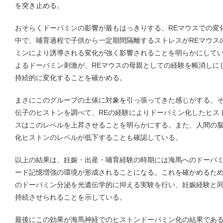
を突き止める。
おそらくドーパミンの影響が最もはっきりする、REマウスでの変
中で、哺育過程で子供から一定期間隔離するストレスがREマウス
ミンにより誘導される変化が強く影響されることを明らかにして
よるドーパミン刺激が、REマウスの母親としての経験を帳消しに
持続的に変化することを確かめる。
まさにこのグループの土俵に対象を引っ張ってきた感じがする。
伝子のヒストンを調べて、REの経験によりドーパミン化したヒス
スはこのレベルを上昇させることを明らかにする。また、人間の
化ヒストンのレベルが低下することも確認している。
以上の結果は、妊娠・出産・哺育経験の時期には海馬へのドーパ
ード記憶増強の環境が形成されることになる。これを確かめるた
のドーパミン分泌を光遺伝学的に抑える実験を行い、妊娠経験と
持続させられることを示している。
最後にこの効果が海馬神経でのヒストンドーパミン化の結果であ