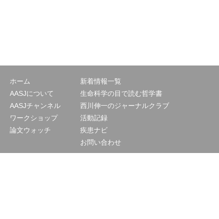
ホーム
新着情報一覧
AASJについて
生命科学の目で読む哲学書
AASJチャンネル
西川伸一のジャーナルクラブ
ワークショップ
活動記録
論文ウォッチ
疾患ナビ
お問い合わせ