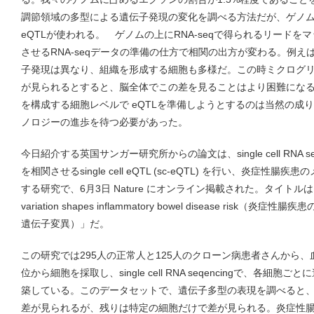
調節領域の多型による遺伝子発現の変化を調べる方法だが、ゲノ
eQTLが使われる。 ゲノムの上にRNA-seqで得られるリード
させるRNA-seqデータの準備の仕方で相関の出方が変わる。例
子発現は異なり、組織を形成する細胞も多様だ。この時ミクログ
が見られるとすると、脳全体でこの差を見ることはより困難にな
を構成する細胞レベルで eQTLを準備しようとするのは当然の成り行きだ
ノロジーの進歩を待つ必要があった。
今日紹介する英国サンガー研究所からの論文は、single cell RNA 
を相関させるsingle cell eQTL (sc-eQTL) を行い、炎症
する研究で、6月3日 Nature にオンライン掲載された。タイトルは「Cell-ty
variation shapes inflammatory bowel disease ri
遺伝子変異）」だ。
この研究では295人の正常人と125人のクローン病患者さんから
位から細胞を採取し、single cell RNA seqencingで、各
築している。このデータセットで、遺伝子多型の表現を調べると、
差が見られるが、残りは特定の細胞だけで差が見られる。炎症性腸疾患