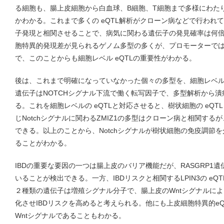
る細胞も、腸上皮細胞から白血球、B細胞、T細胞まで多様にわた
かわかる。これまで多くの eQTL解析がクローン病などで行われ
子発現と相関させることで、病気に関わる遺伝子の発見確率は何
胞特異的発現差が見られるゲノム多型の多くが、プロモーターで
で、このことからも細胞レベル eQTLの重要性がわかる。
後は、これまで明確になっていなかった個々の多型を、細胞レベルの 
遺伝子はNOTCHシグナル下流で働く転写因子で、多型解析から
る。これを細胞レベルの eQTLと対応させると、樹状細胞の eQ
じNotchシグナルに関わるZMIZ1の多型はクローン病と相関するが
できる。以上のことから、Notchシグナルが樹状細胞の免疫調節
ることがわかる。
IBDの重要な要因の一つは腸上皮のバリア機能だが、RASGRP1
いることが検出できる。一方、IBDリスクと相関するLPIN3の e
２種類の遺伝子は増殖シグナル分子で、腸上皮のWntシグナルに
化させIBDリスクを高めると考えられる。他にも上皮細胞特異的e
Wntシグナルであることもわかる。