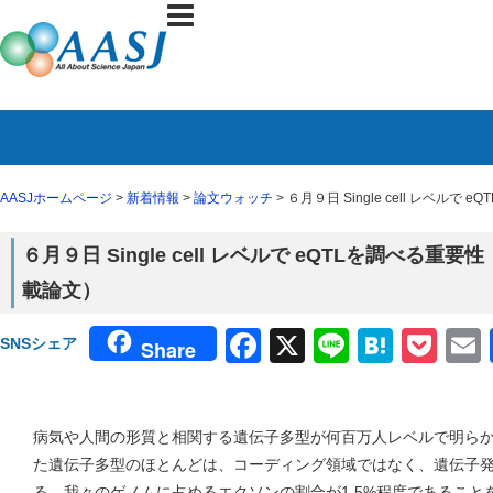
AASJホームページ
>
新着情報
>
論文ウォッチ
> ６月９日 Single cell レベル
６月９日 Single cell レベルで eQTLを調べる重要
載論文）
Facebook
X
Line
Haten
Poc
SNSシェア
Share
病気や人間の形質と相関する遺伝子多型が何百万人レベルで明ら
た遺伝子多型のほとんどは、コーディング領域ではなく、遺伝子
る。我々のゲノムに占めるエクソンの割合が1.5%程度であるこ