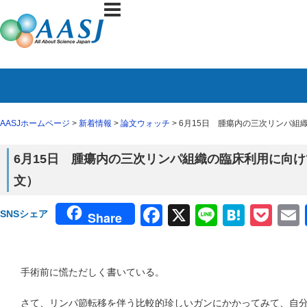
AASJホームページ
>
新着情報
>
論文ウォッチ
> 6月15日 腫瘍内の三次リンパ組織の
6月15日 腫瘍内の三次リンパ組織の臨床利用に向けて（5
文）
Facebook
X
Line
Haten
Poc
SNSシェア
Share
手術前に慌ただしく書いている。
さて、リンパ節転移を伴う比較的珍しいガンにかかってみて、自