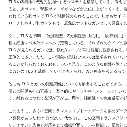
TLS の3段階の成熟度を抽出するシステムを構築している。例えば 
ると、肺ガンや、腎臓ガン、胃ガンなどが上位に上がってくる。意外だっ
われている乳ガンで TLS が結構認められることで、しかもサイ
ローチしやすい乳ガンをもう一度免疫ホットなガンとして見直す
次に、TLS を初期、1次濾胞型、2次濾胞型に区別し、段階的に
程を細胞レベル分子レベルで定義している。それぞれのタイプの
TLS が見られるガンでは、概ね3タイプが同じ程度に観察される
圧倒的に多い。ただ、この現象の意味については追求されていな
ることが知られておりおもしろいと思う。このような例外を除く
にガンの TLS も成熟していくと考えられ、ガン免疫を考える点で
他にも TLS とガンの距離関係についても抽出することができる
瘍との関係も抽出可能で、基本的に MHC-II やインターフェロ
く、離れるにつれて発現が下がる。即ち、腫瘍近くで免疫反応が
このように、多くの空間トランスクリプトームデータを集めデー
い発見があったわけではない。代わりに、この空間トランスクリ
リンエオジン染色と対応させて機械学習モデルを構築し、最終的にか