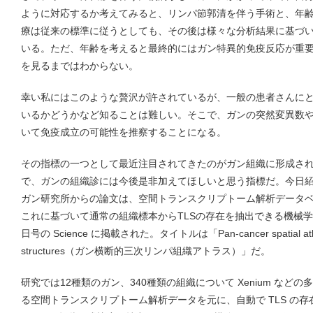
ように対応するか考えてみると、リンパ節郭清を伴う手術と、年
療は従来の標準に従うとしても、その後は様々な分析結果に基づ
いる。ただ、年齢を考えると最終的にはガン特異的免疫反応が重
を見るまではわからない。
幸い私にはこのような贅沢が許されているが、一般の患者さんに
いるかどうかなど知ることは難しい。そこで、ガンの突然変異数
いて免疫成立の可能性を推察することになる。
その指標の一つとして最近注目されてきたのがガン組織に形成される３
で、ガンの組織診には今後是非加えてほしいと思う指標だ。今日紹
ガン研究所からの論文は、空間トランスクリプトーム解析データベ
これに基づいて通常の組織標本からTLSの存在を抽出できる機械学
日号の Science に掲載された。タイトルは「Pan-cancer spatial atlas of
structures（ガン横断的三次リンパ組織アトラス）」だ。
研究では12種類のガン、340種類の組織について Xenium な
る空間トランスクリプトーム解析データを元に、自動で TLS の存