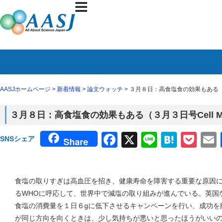
AASJホームページ
>
新着情報
>
論文ウォッチ
> ３月８日：高食塩食の効果もある（３月
３月８日：高食塩食の効果もある（３月３日号Cell Met
Facebook
X
Line
Haten
Poc
SNSシェア
Share
食塩の取りすぎは高血圧を招き、健康寿命を障害する重要な原因
るWHOに呼応して、世界中で減塩の取り組みが進んでいる。英国
食塩の消費量を１日６gに低下させるキャンペーンを行い、成功を
が同じ方向を向くときは、少し気持ちが悪いと思ったほうがいい