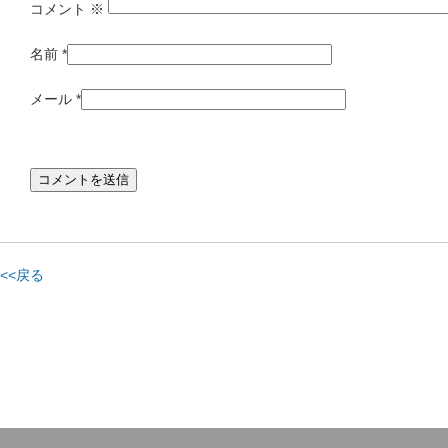
コメント
※
名前
*
メール
*
<<戻る