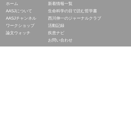
ホーム
新着情報一覧
AASJについて
生命科学の目で読む哲学書
AASJチャンネル
西川伸一のジャーナルクラブ
ワークショップ
活動記録
論文ウォッチ
疾患ナビ
お問い合わせ