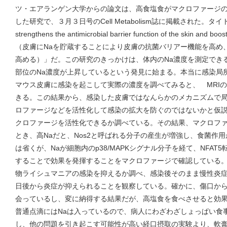
ツ・エアランゲン大学からの論文は、高食塩食がマクロファージ
した研究で、３月３日号のCell Metabolism誌に掲載された。タイトルは「
strengthens the antimicrobial barrier function of the skin and bo
（皮膚にNaを貯蔵することにより皮膚の抗菌バリアー機能を高め
高める）」だ。この研究のきっかけは、体内のNa濃度を測定できる
部位のNa濃度が上昇しているという発見に始まる。本当に感染局
マウス皮膚に感染を起こして実際の濃度を調べてみると、 MRIの
きる。この結果から、感染した皮膚ではなんらかのメカニズムで局
ロファージなどを活性化して感染の拡大を防ぐのではないかと仮
クロファージを活性化できるか調べている。その結果、マクロファー
とき、高Naだと、Nos2と呼ばれる分子の産生が増強し、食菌作
は省くが、Naが細胞内のp38/MAPKシグナル分子を経て、NFA
することで効果を発揮することをマクロファージで確認している
物ライシュマニアの感染を抑えるか調べ、感染後そのまま慢性炎
日後から炎症が抑えられることを観察している。確かに、傷口か
会っているし、変に納得する結果だが、高塩食を食べさせると効
普通点滴にはNaは入っているので、病人にわざわざしょっぱい食
し、他の問題を引き起こす可能性が高い経口摂取の実験より、軟