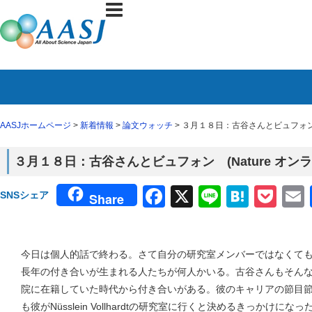
AASJホームページ
>
新着情報
>
論文ウォッチ
> ３月１８日：古谷さんとビュフォン 
３月１８日：古谷さんとビュフォン (Nature オン
Facebook
X
Line
Haten
Poc
SNSシェア
Share
今日は個人的話で終わる。さて自分の研究室メンバーではなくて
長年の付き合いが生まれる人たちが何人かいる。古谷さんもそん
院に在籍していた時代から付き合いがある。彼のキャリアの節目
も彼がNüsslein Vollhardtの研究室に行くと決めるきっかけ