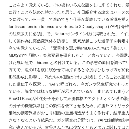
ことをよく覚えている。その後もいろんな話をしに来てくれた。
に行くことを決めた時だったと思う。今日紹介する論文はバース
ツに渡ってから一貫して進めてきた仕事が凝縮している感慨を覚えた。タイト
for tissue tension to ensure vertebrate 3D body sh
の組織張力に必須)」で、Natureオンライン版に掲載された。ド
して無作為に突然変異体を誘導し、変異が起こった遺伝子を特定
今でも覚えているが、「変異体を選ぶ時PhDの人たちは「美しい
MDなので「醜い」突然変異を研究したい」と言っていた。今回選
げた醜い魚で、hirameと名付けている。この形態の原因を調べ
方向で、魚の胚を横に寝かせて維持すると今度はひしゃげ方が変
形態形成に影響し、私たちの細胞はそれに対処していることの証
した遺伝子を探索し、YAPと呼ばれる、今ガンや発生研究でもっ
ている。論文では様々な解析が示されているが、まとめてしまうと
RhoGTPase活性化分子を介して細胞骨格のアクトミオシン系の
の分子の機能異常はこの緊張を低下させるため、細胞外マトリッ
細胞の接着異常がおこり細胞の重層構造がうまく作れず、結果重
きなくなるという結果だ。ガン研究の分野では、YAPは細胞増殖
究が進んでいるが、古谷さんたちは少なくともメダカに関してはこ