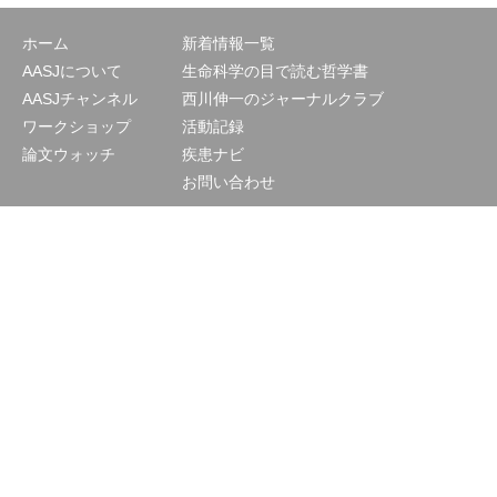
ホーム
新着情報一覧
AASJについて
生命科学の目で読む哲学書
AASJチャンネル
西川伸一のジャーナルクラブ
ワークショップ
活動記録
論文ウォッチ
疾患ナビ
お問い合わせ