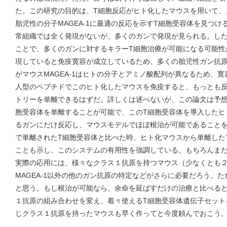
た。この研究の目的は、T細胞反応がヒト化したマウスを用いて、
胎児性の分子MAGEA-1に最適の反応を示すT細胞受容体を見つける
常組織では全く発現がないが、多くのガンで発現が見られる。し
ことで、多くのガンに対するキラーT細胞治療が可能になる可能性
現していると免疫寛容が成立しているため、多くの胎児性ガン抗原
がマウスMAGEA-1はヒトの分子とアミノ酸配列が異なるため、
人型のペプチドでこのヒト化したマウスを免疫すると、もっとも反
トリーを単離できるはずだ。詳しくは述べないが、この論文は予想
胞受容体を単離することが可能で、このT細胞受容体を導入したヒ
るガンにだけ反応し、マウスモデルでほぼ根治が可能であること
で単離されたT細胞受容体と比べた時、ヒト化マウスから単離した
ことも示し、このシステムの有用性を強調している。もちろんま
実際の応用には、様々なクラス１抗原を持つマウス（少なくとも
MAGEA-1以外の他のガン抗原の特定などがさらに必要だろう。
と思う。もし根治が可能なら、余命を延ばすだけの治療と比べると優
１抗原の組み合わせを変え、着々使えるT細胞受容体遺伝子セット
じクラス１抗原を持ったマウスも早く作ってと今度頼んでおこう