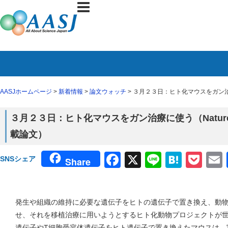
AASJホームページ
>
新着情報
>
論文ウォッチ
> ３月２３日：ヒト化マウスをガン治療に
３月２３日：ヒト化マウスをガン治療に使う（Nature B
載論文）
Facebook
X
Line
Haten
Poc
SNSシェア
Share
発生や組織の維持に必要な遺伝子をヒトの遺伝子で置き換え、動
せ、それを移植治療に用いようとするヒト化動物プロジェクトが
遺伝子やT細胞受容体遺伝子をヒト遺伝子で置き換えたマウスは、