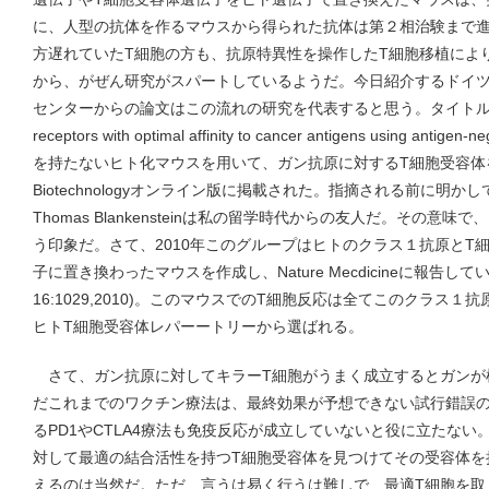
に、人型の抗体を作るマウスから得られた抗体は第２相治験まで
方遅れていたT細胞の方も、抗原特異性を操作したT細胞移植によ
から、がぜん研究がスパートしているようだ。今日紹介するドイツ
センターからの論文はこの流れの研究を代表すると思う。タイトルは「Identific
receptors with optimal affinity to cancer antigens using anti
を持たないヒト化マウスを用いて、ガン抗原に対するT細胞受容体を同
Biotechnologyオンライン版に掲載された。指摘される前に明
Thomas Blankensteinは私の留学時代からの友人だ。その意味
う印象だ。さて、2010年このグループはヒトのクラス１抗原とT
子に置き換わったマウスを作成し、Nature Mecdicineに報告している(Na
16:1029,2010)。このマウスでのT細胞反応は全てこのクラス
ヒトT細胞受容体レパーートリーから選ばれる。
さて、ガン抗原に対してキラーT細胞がうまく成立するとガンが
だこれまでのワクチン療法は、最終効果が予想できない試行錯誤
るPD1やCTLA4療法も免疫反応が成立していないと役に立たな
対して最適の結合活性を持つT細胞受容体を見つけてその受容体を
えるのは当然だ。ただ、言うは易く行うは難しで、最適T細胞を取