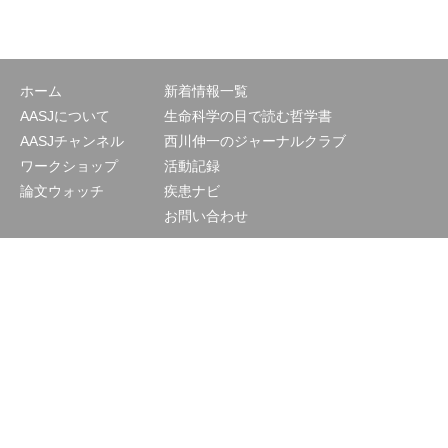
ホーム
新着情報一覧
AASJについて
生命科学の目で読む哲学書
AASJチャンネル
西川伸一のジャーナルクラブ
ワークショップ
活動記録
論文ウォッチ
疾患ナビ
お問い合わせ