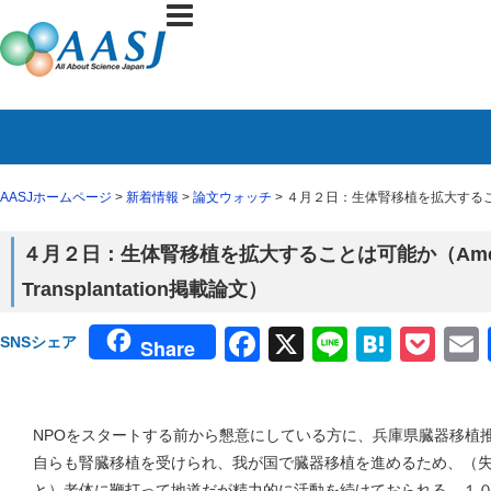
AASJホームページ
>
新着情報
>
論文ウォッチ
> ４月２日：生体腎移植を拡大することは可能か
４月２日：生体腎移植を拡大することは可能か（American
Transplantation掲載論文）
Facebook
X
Line
Haten
Poc
SNSシェア
Share
NPOをスタートする前から懇意にしている方に、兵庫県臓器移植
自らも腎臓移植を受けられ、我が国で臓器移植を進めるため、（
と）老体に鞭打って地道だが精力的に活動を続けておられる。１