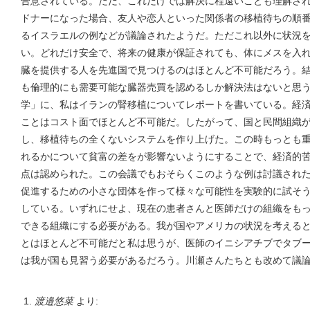
合意されている。ただ、これだけでは解決に程遠いことも理解さ
ドナーになった場合、友人や恋人といった関係者の移植待ちの順
るイスラエルの例などが議論されたようだ。ただこれ以外に状況
い。どれだけ安全で、将来の健康が保証されても、体にメスを入
臓を提供する人を先進国で見つけるのはほとんど不可能だろう。
も倫理的にも需要可能な臓器売買を認めるしか解決法はないと思
学」に、私はイランの腎移植についてレポートを書いている。経
ことはコスト面でほとんど不可能だ。したがって、国と民間組織
し、移植待ちの全くないシステムを作り上げた。この時もっとも
れるかについて貧富の差をが影響ないようにすることで、経済的
点は認められた。この会議でもおそらくこのような例は討議され
促進するための小さな団体を作って様々な可能性を実験的に試そ
している。いずれにせよ、現在の患者さんと医師だけの組織をも
できる組織にする必要がある。我が国やアメリカの状況を考える
とはほとんど不可能だと私は思うが、医師のイニシアチブでタブ
は我が国も見習う必要があるだろう。川瀬さんたちとも改めて議
渡邉悠菜
より: