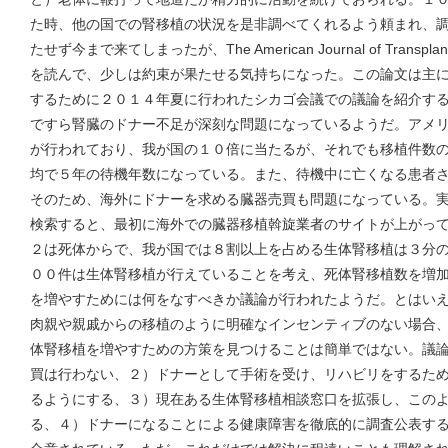
た時、他の国での腎移植の状況を是非調べてくれるよう頼まれ、
たせず今まで来てしまったが、The American Journal of Trans
を読んで、少しは約束が果たせる気持ちになった。この論文は主
するために２０１４年夏に行われたシカゴ会議での議論を紹介す
ですら腎臓のドナー不足が深刻な問題になっているようだ。アメ
が行われており、我が国の１０倍に当たるが、それでも移植件数
均で５年の待機年数になっている。また、待機中に亡くなる患者
そのため、海外にドナーを求める臓器売買も問題になっている。
検索すると、最初に海外での臓器移植斡旋業者のサイトが上がっ
２は死体からで、我が国では８割以上を占める生体腎移植は３分
００件は生体腎移植が行えていることを考え、死体腎移植数を増
を増やすためには何をなすべきか議論が行われたようだ。とはい
肉親や親戚からの移植のように明確なインセンティブのない場合
体腎移植を増やすための方策を見つけることは簡単ではない。議
買は行わない、２）ドナーとして手術を受け、リハビリをするた
るようにする、３）現在ある生体腎移植相談窓口を拡張し、この
る、４）ドナーになることによる健康障害を徹底的に調査公表す