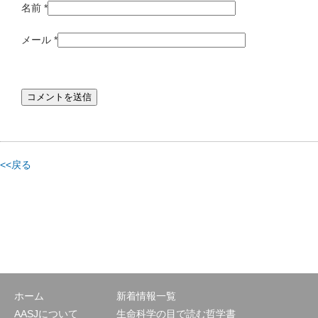
名前
*
メール
*
<<戻る
ホーム
新着情報一覧
AASJについて
生命科学の目で読む哲学書