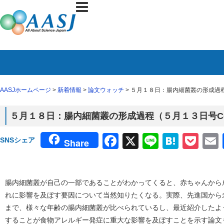
AASJホームページ
>
新着情報
>
論文ウォッチ
> ５月１８日：腸内細菌叢の形成過程（５月
５月１８日：腸内細菌叢の形成過程（５月１３日号Cell H
Facebook
X
Line
Haten
Poc
SNSシェア
Share
腸内細菌叢が自己の一部であることがわかってくると、赤ちゃんから
れに影響を及ぼす要因について当然知りたくなる。実際、先進国から
まで、様々な年齢の腸内細菌叢が比べられているし、最近紹介したよ
することが食物アレルギー発症に重大な影響を及ぼすことを示す論文