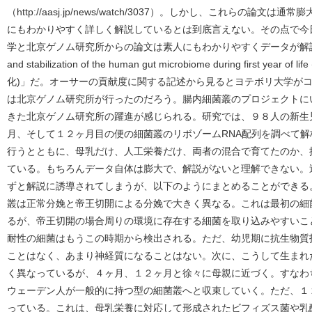
（http://aasj.jp/news/watch/3037）。しかし、これらの論
にもわかりやすく詳しく解説しているとは到底言えない。その点で今
学と北京ゲノム研究所からの論文は素人にもわかりやすくデータが解説さ
and stabilization of the human gut microbiome during firs
化)」だ。オーサーの貢献度に関する記述から見るとヨテボリ大学が
は北京ゲノム研究所が行ったのだろう。腸内細菌叢のプロジェクトに
きた北京ゲノム研究所の躍進が感じられる。研究では、９８人の新生
月、そして１２ヶ月目の便の細菌叢のリボゾームRNA配列を調べて
行うとともに、母乳だけ、人工栄養だけ、両者の混合で育てたのか、
ている。もちろんデータ自体は膨大で、解説がないと理解できない。
ずと解説に誘導されてしまうが、以下のようにまとめることができる
叢は正常分娩と帝王切開による分娩で大きく異なる。これは最初の細
るが、帝王切開の場合周りの環境に存在する細菌を取り込みやすいこ
耐性の細菌はもうこの時期から検出される。ただ、幼児期に抗生物質
ことはなく、あまり神経質になることはない。次に、こうして生まれ
く異なっているが、４ヶ月、１２ヶ月と徐々に母親に近づく。すなわ
ウェーデン人が一般的に持つ型の細菌叢へと収束していく。ただ、１
っている。これは、母乳栄養に対応して形成されたビフィズス菌や乳