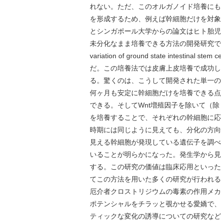
れない。ただ、このオルガノイド培養にも
を形成するため、例えば幹細胞だけを対象
とシンガポール大学からの論文はヒト胎児
未分化なまま培養できる方法の開発研究でNat
variation of ground state int
だ。この培養法では皮膚上皮培養で成功し
る。驚くのは、こうして開発された単一の
何ヶ月も安定に幹細胞だけを培養できる点
できる。そしてWnt増殖因子を除いて（
を培養することで、それぞれの幹細胞に応
時期には同じように見えても、分化の方向
見える幹細胞が発現している遺伝子を調べ
いることが明らかになった。発生学から見
する。この研究の価値は臨床応用といった
てこの方法を用いた多くの研究が行われる
厄介者クロストリジウムの毒素の作用メカ
ポテンシャルをチラッと覗かせる愛嬌で、
ティックな変化の誘導についての研究など