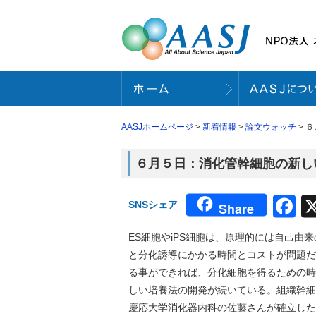
AASJホームページ
>
新着情報
>
論文ウォッチ
> 
６月５日：消化管幹細胞の新しい
F
SNSシェア
Share
ES細胞やiPS細胞は、原理的には自己
と分化誘導にかかる時間とコストが問題だ
る事ができれば、分化細胞を得るための時
しい培養法の開発が続いている。組織幹細
慶応大学消化器内科の佐藤さんが確立した