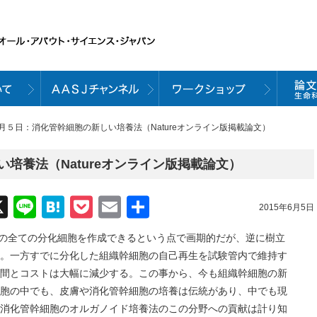
６月５日：消化管幹細胞の新しい培養法（Natureオンライン版掲載論文）
培養法（Natureオンライン版掲載論文）
acebook
X
Line
Hatena
Pocket
Email
共
2015年6月5日
有
由来の全ての分化細胞を作成できるという点で画期的だが、逆に樹立
。一方すでに分化した組織幹細胞の自己再生を試験管内で維持す
間とコストは大幅に減少する。この事から、今も組織幹細胞の新
胞の中でも、皮膚や消化管幹細胞の培養は伝統があり、中でも現
消化管幹細胞のオルガノイド培養法のこの分野への貢献は計り知