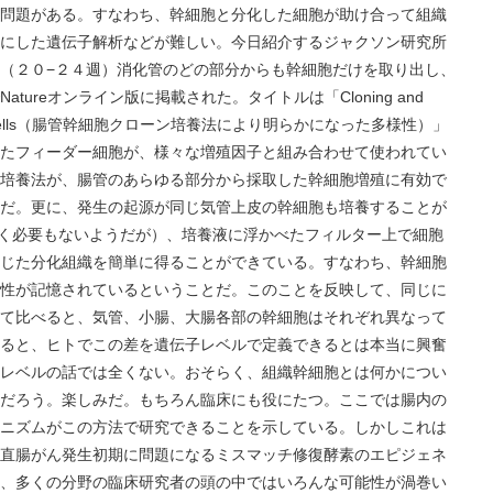
問題がある。すなわち、幹細胞と分化した細胞が助け合って組織
にした遺伝子解析などが難しい。今日紹介するジャクソン研究所
（２０−２４週）消化管のどの部分からも幹細胞だけを取り出し、
ureオンライン版に掲載された。タイトルは「Cloning and
estinal stem cells（腸管幹細胞クローン培養法により明らかになった多様性）」
たフィーダー細胞が、様々な増殖因子と組み合わせて使われてい
培養法が、腸管のあらゆる部分から採取した幹細胞増殖に有効で
だ。更に、発生の起源が同じ気管上皮の幹細胞も培養することが
除く必要もないようだが）、培養液に浮かべたフィルター上で細胞
じた分化組織を簡単に得ることができている。すなわち、幹細胞
性が記憶されているということだ。このことを反映して、同じに
て比べると、気管、小腸、大腸各部の幹細胞はそれぞれ異なって
ると、ヒトでこの差を遺伝子レベルで定義できるとは本当に興奮
レベルの話では全くない。おそらく、組織幹細胞とは何かについ
だろう。楽しみだ。もちろん臨床にも役にたつ。ここでは腸内の
ニズムがこの方法で研究できることを示している。しかしこれは
直腸がん発生初期に問題になるミスマッチ修復酵素のエピジェネ
、多くの分野の臨床研究者の頭の中ではいろんな可能性が渦巻い