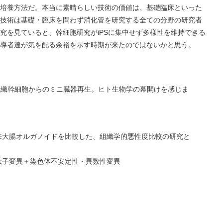
培養方法だ。本当に素晴らしい技術の価値は、基礎臨床といった
技術は基礎・臨床を問わず消化管を研究する全ての分野の研究者
究を見ていると、幹細胞研究がiPSに集中せず多様性を維持できる
導者達が気を配る余裕を示す時期が来たのではないかと思う。
、組織幹細胞からのミニ臓器再生。ヒト生物学の幕開けを感じま
、
来大腸オルガノイドを比較した、組織学的悪性度比較の研究と
伝子変異＋染色体不安定性・異数性変異