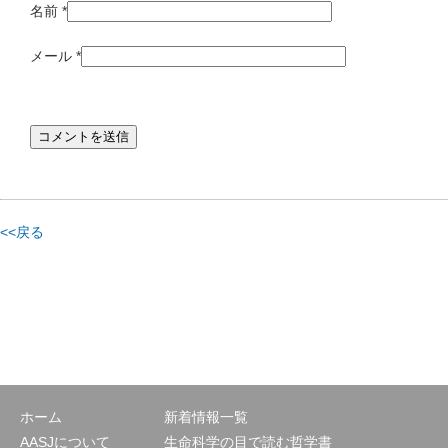
名前
*
メール
*
<<戻る
ホーム
新着情報一覧
AASJについて
生命科学の目で読む哲学書