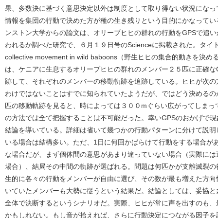
果、多数決に基づく意思決定以外は制度として取り得ない状況になっ
情報を集団の行動で決めた方が種の生き残りという目的にかなってい
ンストン大学からの論文は、オリーブヒヒの群れの行動をGPSで追
われるか調べた研究で、６月１９日号のScienceに掲載された。タイトルは「Share
collective movement in wild baboons（野生ヒヒの集合
は、ケニアに生息するオリーブヒヒの群れのメンバー２５匹に正確なG
跡して、それぞれのメンバーの移動軌跡を追跡している。ヒヒが次の
わけではないことはすでに知られていたようだが、ではどう決めるの
匹の移動軌跡を見ると、時によっては３００mぐらい広がってしまっ
の方法では全て把握することは不可能だった。幸いGPSのおかげで
結論を導いている。詳細は省いて幾つかの行動パターンに分けて説明
いる場合は結構多い。ただ、1日に何回かばらけて行動をする場合が
な場合だが、まず個体間の意思があまり違っていない場合（実際には
場合）、結局その中間の軌跡が選ばれる。問題は何匹かが支離滅裂の
生的に各々の行動をメンバーが自由に選び、その数が最も増えた方向
いていたメンバーも大勢に従うという結果だ。結論としては、妥協と
全体で決断するというシナリオだ。実際、ヒヒが常に声を出すのも、
かもしれない。もし音が拾えれば、さらに行動決定につながる因子を