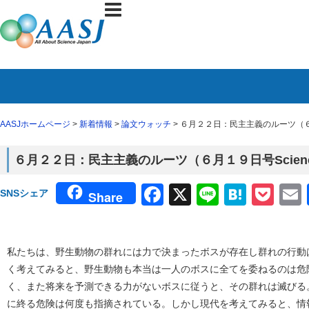
AASJホームページ
>
新着情報
>
論文ウォッチ
> ６月２２日：民主主義のルーツ（６
６月２２日：民主主義のルーツ（６月１９日号Scien
Facebook
X
Line
Haten
Poc
SNSシェア
Share
私たちは、野生動物の群れには力で決まったボスが存在し群れの行動
く考えてみると、野生動物も本当は一人のボスに全てを委ねるのは危
く、また将来を予測できる力がないボスに従うと、その群れは滅びる
に終る危険は何度も指摘されている。しかし現代を考えてみると、情