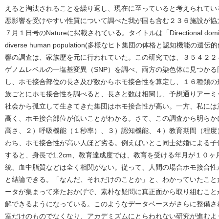
えると淘汰されることを繰り返し、現在に至っていると考えられてい
悪影響を受けやすい性質について調べた我が国も含む２３６施設が協
７月１日号のNatureに掲載されている。タイトルは「Directional dominance on
diverse human population(多様なヒト集団の体格と認知機能
響の調査は、家族歴を元に行われていた。この研究では、３５４２２
ゲノムレベルの一塩基変異（SNP）を調べ、両方の染色体に見つか
し、ホモ接合部位の長さ及び数からホモ接合性を算定し、１６種類の
族ごとにホモ接合性を調べると、長さと数は相関し、予想通りアーミ
社会から孤立して生きてきた集団はホモ接合性が高い。一方、私には
高く、ホモ接合部位が低いことがわかる。さて、この調査から明らか
高さ、２）呼吸機能（１秒率）、３）認知機能、４）教育期間（程度
わち、ホモ接合性が高い人ほど劣る。例えばいとこ同士結婚による子
すると、身長で1.2cm、教育達成度では、教育を受ける年月が１０
統、血中脂質などは全く相関がない。従って、人間の場合ホモ接合性
と結論できる。「なんだ、それだけのことか」と、わかっていたこと
ータが集まって来たおかげで、素朴な疑問に真正面から取り組むこと
解できるようになっている。このようなデータベースがさらに整備さ
室だけのものでなくなり、アカデミズムにとらわれない研究が進むよ