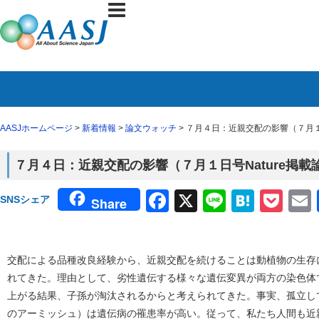
AASJホームページ
>
新着情報
>
論文ウォッチ
> ７月４日：近親交配の影響（７月１日
７月４日：近親交配の影響（７月１日号Nature掲載
Facebook
X
Line
Haten
Poc
SNSシェア
Share
交配による品種改良経験から、近親交配を続けることは動植物の生存
れてきた。理由として、劣性遺伝する様々な遺伝変異が両方の染色体
上がる結果、子孫が淘汰されるからと考えられてきた。事実、孤立し
のアーミッシュ）は遺伝病の罹患率が高い。従って、私たち人間も近