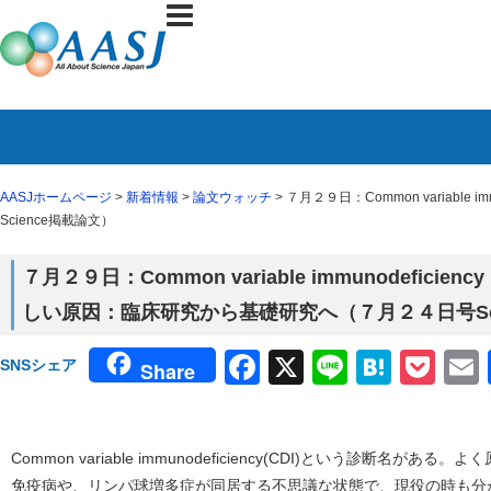
AASJホームページ
>
新着情報
>
論文ウォッチ
> ７月２９日：Common variab
Science掲載論文）
７月２９日：Common variable immunodefic
しい原因：臨床研究から基礎研究へ（７月２４日号Sci
Facebook
X
Line
Haten
Poc
SNSシェア
Share
Common variable immunodeficiency(CDI)という診断名
免疫病や、リンパ球増多症が同居する不思議な状態で、現役の時も分