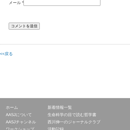
メール
*
<<戻る
ホーム
新着情報一覧
AASJについて
生命科学の目で読む哲学書
AASJチャンネル
西川伸一のジャーナルクラブ
ワークショップ
活動記録