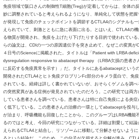
免疫領域で阪口さんの制御性T細胞(Treg)が定着してからは、全体
妙に調整されていると考えられるようになり、単純化して状態を把握す
が発現して免疫のチェックポイントを調節するCTLA4のシグナルも
えられていて、刺激とともに急に表面に出る。とはいえ、CTLA4の機
る物質が開発され、免疫を上げたり下げたりする目的で使われている
らの論文は、CDIの一つの原因遺伝子を突き止めて、なぜこの変異が
４日号のScienceに掲載された。タイトルは「Patient with LRBA deficiency
dysregulation responsive to abatacept therapy （LRBA欠
に反応する免疫異常を示す）」だ。タイトルにあるabataceptという
開発されたCTLA4とヒト免疫グロブリンFc部分のキメラ蛋白で、免
されている。経緯は詳しく書かれていないが、おそらくゲノムを調べるう
の突然変異がある症例が発見されていたのだろう。この研究では両方
している患者さんを調べている。患者さんは特に自己免疫による炎症
く低下している。この患者さんの治療の一環としてabataceptを投
が治まり、呼吸機能も回復したことから、このグループはLRBA機能不
るのではと考え、今回の研究につながっている。詳細は割愛して結論だ
えられるCTLA4と結合し、リソゾームに移動して分解させないよう
るという結論だ。このため、この分子が欠損すると分解が進み、CTL