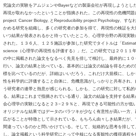
究論文の実験をアムジェンやBayerなどの製薬会社が再現しようと
再現が取れなかったということが指摘された。この再現性の危機問題に対し、科学
project: Cancer Biology, とReproducibility project Ps
かめる研究を組織し、多くの研究者の参加を得て、再現性の検証を大
いつ結果が発表されるかと待っていたところ、心理学分野の再現実験の結
された。１３６人、１２５施設が参加した研究でタイトルは「Estimating the repro
science（心理学の再現性を評価する）」だ。この研究では２０１
の中に掲載された論文をなるべく先見を排して検討し、最終的に１０
行い、論文の結果と比べている。基本的には論文の結論を得るための
標を比べているのだが、詳細はいいだろう。これだけ大規模に、しか
性を科学的に評価すること自体に、危機意識がしっかりと共有され、
う研究者の連帯と熱意が感じられる。しかも、この研究に対して私的
る。結果はこれまで指摘されている通り、論文の結論を支持する結果
会心理学の実験になると２３−２９％と、再現できる可能性の方が低
オリジナルな結果ではデータのバラツキが少なく有意性が高い一方、
広がることが特徴として示されている。もちろん由々しき結果だが、
間違っているのかと問いかけている。そして、短絡的な思考を排して
し、論文掲載という科学研究にとって中核になる客観性の獲得過程を