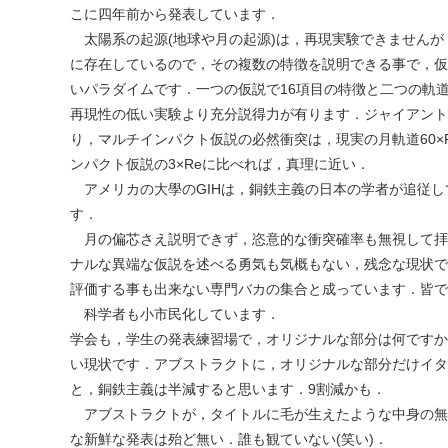
こに四年前から発表しています．
太陽系の起源(地球や月の起源)は，再現実験できませんが
に存在しているので，その複数の特徴を説明できる事で，仮
いパラダイムです．一つの仮説で16項目の特徴と二つの軌
再現性の低い実験より充分説得力が有ります．ジャイアント
り，マルチインパクト仮説の必然衝突は，現実の月軌道60×
ンパクト仮説の3×Reに比べれば，真理に近い．
アメリカの大學のGIHは，銅鉄主義の日本の学者が追従し
す．
月の偏芯さえ説明できず，恣意的な衝突確率も無視して拝
ナルな異端な仮説を述べる勇気も気概もない，残念な現状で
評価する事も出来ない専門バカの集合と成っています．皆で
科学者も小市民化しています．
学会も，学生の発表練習場で，オリジナルな部分は何ですか
い現状です．アブストラクトに，オリジナルな部分だけイタ
と，銅鉄主義は半減すると思います．9割減かも．
アブストラクトが，タイトルに毛が生えたような中身の無
な新鮮な発表は殆ど無い．誰も観ていない(笑い)．