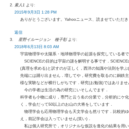
素人1
より:
2015年9月3日 1:28 PM
ありがとうございます。Yahooニュース、読ませていただ
返信
星野イルージョン 種子彰
より:
2018年6月13日 8:03 AM
宇宙物理学や太陽系・地球物理学の起源を探究している者で
SCIENCEの目的は宇宙の謎を解明する事です．SCIENC
(真理を求める)と訳すのが正しく，西洋の知識や法則を学ぶ
先端には踊り出ません．増してや，研究費を取るのに銅鉄主
様な実験などが横行しがちです．研究(お勉強)ではありま
今の学者は生活の為の研究にいそしんでます．
科学者も小物に成り，専門と云う名の分業で，分析的にケ化
く，学会だって50以上のお山の大将をしています．
物理学会も応用物理学会も天文学会も然りです．比較的ゆ
え，前記学会は入っていません(笑い)．
私は個人研究所で，オリジナルな仮説を進化の結果を用い