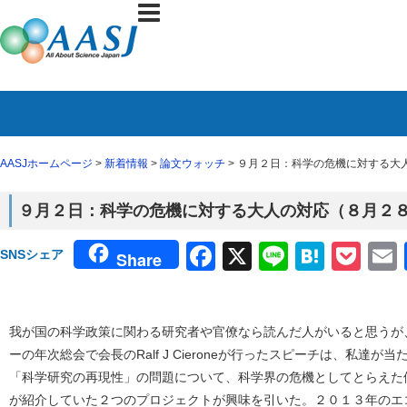
AASJホームページ
>
新着情報
>
論文ウォッチ
> ９月２日：科学の危機に対する大人
９月２日：科学の危機に対する大人の対応（８月２８日
Facebook
X
Line
Haten
Poc
SNSシェア
Share
我が国の科学政策に関わる研究者や官僚なら読んだ人がいると思うが
ーの年次総会で会長のRalf J Cieroneが行ったスピーチは、私達
「科学研究の再現性」の問題について、科学界の危機としてとらえた
が紹介していた２つのプロジェクトが興味を引いた。２０１３年のエ