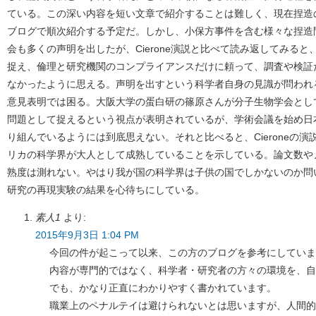
ている。この深い内容を短い文章で紹介することは難しく、現在捏造
ブログで順次紹介する予定だ。しかし、小保方事件を含む様々な捏造
会も多くの声明を出したが、Cierone演説と比べて読み返してみる
捉え、倫理と研究機関のコンプライアンスだけに頼って、調査や検証
なかったように思える。声明を出すという科学者自身の見識が問われ
意見表明では困る。大阪大学の蛋白研の篠原さんが分子生物学会とし
問題として捉えるという視点が表明されているが、学術会議を始め日
り組んでいるようには到底思えない。それと比べると、Cieroneの演説
リカの科学界が大人として成熟していることを示している。論文数や
熟度は測れない。やはり我が国の科学界は子供の国でしかないのか問
研究の再現実験の結果を心待ちにしている。
素人1
より:
2015年9月3日 1:04 PM
今回の件が起こって以来、この方のブログを参考にしていま
内容が専門的ではなく、科学者・研究者の方々の環境を、自
でも、かなり正直にわかりやすく書かれています。
職業上のペナルテイは避けられないとは思いますが、人間的