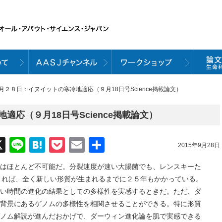
９月２８日：イヌイットの寒冷地適応（９月18日号Science掲載論文）
応（９月18日号Science掲載論文）
acebook
X
Line
Hatena
Pocket
Email
共
2015年9月28日
有
はほとんど不可能だ。分裂速度が速い大腸菌でも、レンスキーた
 2012）によれば、全く新しい形質が生まれるまでに２５年もかかっている。
い時間の進化の結果としての多様性を実感するときだ。ただ、ダ
背景にあるゲノムの多様性を相関させることができる。特に形質
ノム解読が進んだおかげで、ダーウィン進化論を肌で実感できる