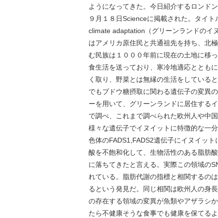
ようになってきた。今日紹介するロンドン
９月１８日Scienceに掲載された。タイトルは「Greenla
climate adaptation（グリー
はアメリカ原住民と共通祖先を持ち、北極
む民族は１０００年前に現在の土地に移っ
食生活を送っており、寒冷地適応とともに
く取り、野菜とは無縁の生活をしていると
でもブドウ糖摂取に関わる遺伝子の変異の
ーを用いて、グリーンランドに居住するイ
で調べ、これまで調べられた欧州人や中国
様々な遺伝子でイヌイットに特徴的な一分
色体のFADS1,FADS2遺伝子にイヌイ
酸を不飽和化して、生物活性のある脂肪酸
に落ちてきたと言える。実際この領域のS
れている。脂肪代謝の指標と相関するのは
るという発見だ。同じ相関は欧州人の身長
の存在する領域の変異が魚類やアザラシか
たら不健康そうな食事でも健康を保てるよ