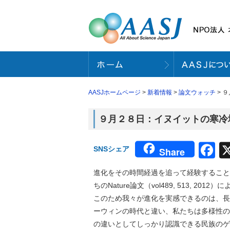
AASJホームページ
>
新着情報
>
論文ウォッチ
> 
９月２８日：イヌイットの寒冷地適
F
SNSシェア
Share
進化をその時間経過を追って経験すること
ちのNature論文（vol489, 513,
このため我々が進化を実感できるのは、長
ーウィンの時代と違い、私たちは多様性の
の違いとしてしっかり認識できる民族のゲ