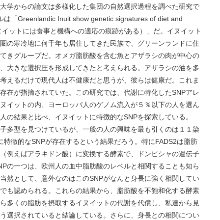
大学からの論文は多様化した集団の自然選択過程を調べた研究で
ndic Inuit show genetic signatures of diet and
ンランドのイヌイットには食事と機構への適応の痕跡がある）」だ。イヌイット
圏の寒冷地に何千年も居住してきた民族で、グリーンランドに住
てきグループだ。オメガ脂肪酸を含む魚とアザラシの肉が中心の
、大きな選択圧を形成してきたと考えられる。アザラシの油を多
考えるだけで現代人は不健康だと思うが、彼らは健康だ。これま
存在が指摘されていた。この研究では、代謝に特化したSNPアレ
ヌイットの内、ヨーロッパ人のゲノム流入が５％以下の人を選ん
人の結果と比べ、イヌイットに特徴的なSNPを探索している。
子多型を見つけているが、一般の人の興味を最も引くのは１１染
ットに特徴的なSNPが存在するという結果だろう。特にFADS2は脂肪
（例えばアラキドン酸）に変換する酵素で、ドンピシャの遺伝子
NPの一つは、欧州人の血中脂肪酸のレベルと相関することも知ら
当然として、意外なのはこのSNPがなんと身長に強く相関してい
でも認められる。これらの結果から、脂肪酸を不飽和化する酵素
ら多くの脂肪を摂取するイヌイットの代謝を代償し、私達から見
う選択されていると結論している。さらに、身長との相関につい