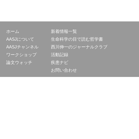
ホーム
新着情報一覧
AASJについて
生命科学の目で読む哲学書
AASJチャンネル
西川伸一のジャーナルクラブ
ワークショップ
活動記録
論文ウォッチ
疾患ナビ
お問い合わせ