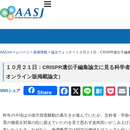
AASJホームページ
>
新着情報
>
論文ウォッチ
> １０月２１日：CRISPR遺伝子編集論
１０月２１日：CRISPR遺伝子編集論文に見る科学者の未熟（N
オンライン版掲載論文）
Facebook
X
Line
Haten
Poc
SNSシェア
Share
昨年の今頃は小保方捏造騒動の幕引きが進んでいたが、文科省・学術
育の徹底を対策の柱に据えていたのを見て思わず皮肉笑いがこみ上げ
笑いたくなる。なぜなら、倫理教育では特定の価値をマニュアル化し