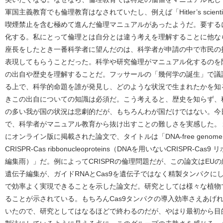
軍国主義教育でも倫理教育はなされていたし、例えば「Hitler’s scie
喫煙禁止を含む極めて進んだ倫理マニュアルがあったようだ。要する
化する。私にとって倫理とは自分とは違う考えを理解することに他な
座長をしたとき一番科学者に望んだのは、科学者が申請の中で市民の
表現してもらうことだった。科学や研究倫理がマニュアル化するのを
の出自や歴史を理解することだ。フッサールの「幾何学の誕生」で議
る上で、科学的命題を誰が発見し、どのような状況で生まれたかを知
きこの出自についての知識は必須だ。こう考えると、歴史を知らず、
の多い我が国の状況は悲劇的だが、もちろんわが国だけではない。今日
で、科学者がマニュアル教育から抜け出すことの難しさを実感した。１０月１９日の
にオンライン版に掲載された論文で、タイトルは「DNA-free genome editing i
CRISPR-Cas ribbonucleoproteins（DNAを用いないCRISPR
編集雨）」だ。例によってCRISPRの倫理問題だが、この論文はEU
遺伝子編集が、ガイドRNAとCas9を遺伝子ではなく精製タンパク
で効率よく実現できることを示した論文だ。研究としては様々な植物
ることが示されている。もちろんCas9タンパクの導入効率さえあげ
いたので、研究としてはなるほどで終わるのだが、やはり最初から目