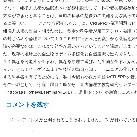
製法にしているように見える点に、このグループの未熟さを感じる。
でなく、組換え技術の生態系への影響も懸念して、科学者の積極参加
方法ができたと喜ぶことは、当時の科学の想像力の欠如をあざ笑って
るに等しい。 ここでも紹介したように、CRISPRの倫理問題は
組換え技術の出自を問うために、欧米の科学者が第二アシロマ会議（
の封じ込めや倫理について１９７５年に行われた会議）から議論を始
論が必要なのは、これまで効率が悪いからということで議論が止まっ
だ。現存の地球上の全生物はゲノム多様化と自然選択で進んできた。
全く異なる可能性が生まれ、異なる原理で選ばれた生物が生まれ始め
ィン、そしてヒトゲノムまで生物学の出自を知り、マニュアル化した
する科学者を育てるためにも、私は今後も小保方問題やCRISPRを
その一環として、今週土曜日１時から、京大倫理学教育研究センター
（http://aasj.jp/news/seminar/4141）。是非多くの方が議論し
コメントを残す
メールアドレスが公開されることはありません。
※
が付いている