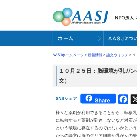
AASJホームページ
>
新着情報
>
論文ウォッチ
> 
１０月２５日：脳環境が乳ガンを
文）
F
SNSシェア
Share
様々な薬剤が利用できることから、転移乳
に転移すると薬剤が到達しないなど対応が
という環境に存在するのではないかという
からの論文は脳のグリア細胞が乳がんの発