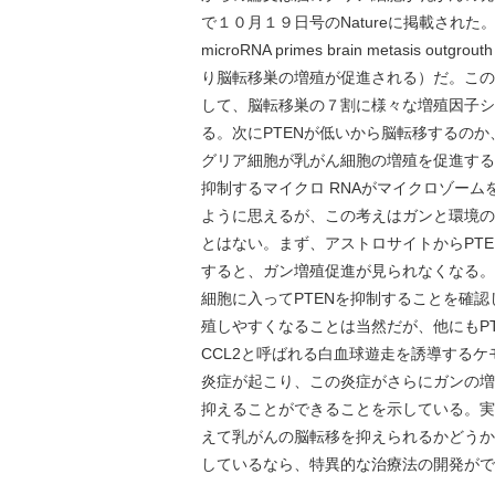
で１０月１９日号のNatureに掲載された。タイトルは「M
microRNA primes brain metasi
り脳転移巣の増殖が促進される）だ。この
して、脳転移巣の７割に様々な増殖因子シ
る。次にPTENが低いから脳転移するのか
グリア細胞が乳がん細胞の増殖を促進するこ
抑制するマイクロ RNAがマイクロゾー
ように思えるが、この考えはガンと環境の
とはない。まず、アストロサイトからPTE
すると、ガン増殖促進が見られなくなる。さ
細胞に入ってPTENを抑制することを確認
殖しやすくなることは当然だが、他にもP
CCL2と呼ばれる白血球遊走を誘導する
炎症が起こり、この炎症がさらにガンの増
抑えることができることを示している。実
えて乳がんの脳転移を抑えられるかどうか
しているなら、特異的な治療法の開発がで