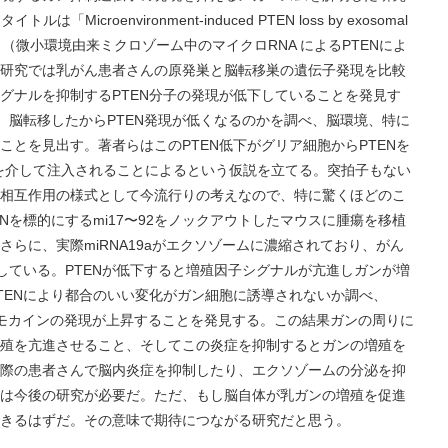
icroenvironment-induced PTEN loss by exosomal
s outgrouth （微小環境由来ミクロゾーム中のマイクロRNA によるPTENによ
研究では乳がん患者さんの原発巣と脳転移巣の遺伝子発現を比較
グナルを抑制するPTEN分子の発現が低下していることを発見す
、脳転移したからPTEN発現が低くなるのかを調べ、脳環境、特に
とを見出す。著者らはこのPTEN低下がグリア細胞からPTENを
ムを介して注入されることによるという仮説を立てる。突拍子もない
相互作用の様式として今流行りの考えなので、特に驚くほどのこ
Nを標的にするmi17〜92をノックアウトしたマウスに腫瘍を移植
らに、実際miRNA19aがエクソゾームに濃縮されており、がん
している。PTENが低下すると増殖因子シグナルが亢進しガンが増
TENにより都合のいい変化がガン細胞に誘導されないか調べ、
ケモカインの発現が上昇することを発見する。この結果ガンの周りに
殖を亢進させること、そしてこの炎症を抑制するとガンの増殖を
際の患者さんで脳内炎症を抑制したり、エクソゾームの分泌を抑
は今後の研究が必要だ。ただ、もし脳自体が乳ガンの増殖を促進
きるはずだ。その意味で期待につながる研究だと思う。