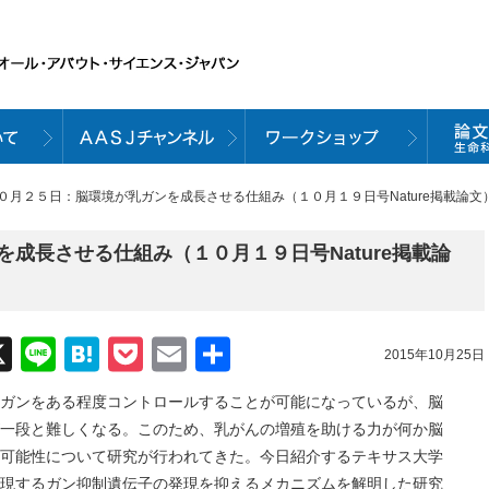
１０月２５日：脳環境が乳ガンを成長させる仕組み（１０月１９日号Nature掲載論文
成長させる仕組み（１０月１９日号Nature掲載論
acebook
X
Line
Hatena
Pocket
Email
共
2015年10月25日
有
ガンをある程度コントロールすることが可能になっているが、脳
一段と難しくなる。このため、乳がんの増殖を助ける力が何か脳
可能性について研究が行われてきた。今日紹介するテキサス大学
現するガン抑制遺伝子の発現を抑えるメカニズムを解明した研究