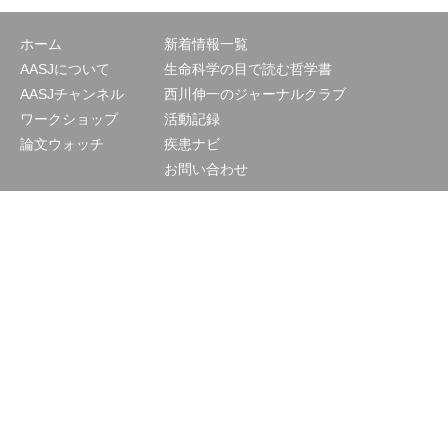
ホーム
新着情報一覧
AASJについて
生命科学の目で読む哲学書
AASJチャンネル
西川伸一のジャーナルクラブ
ワークショップ
活動記録
論文ウォッチ
疾患ナビ
お問い合わせ