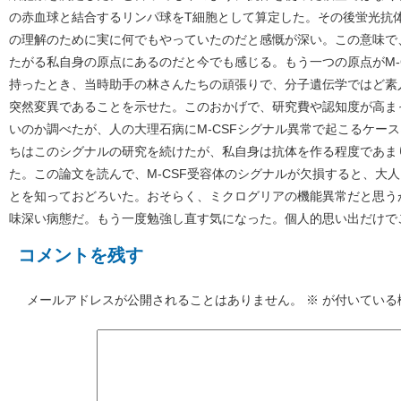
の赤血球と結合するリンパ球をT細胞として算定した。その後蛍光抗
の理解のために実に何でもやっていたのだと感慨が深い。この意味で
たがる私自身の原点にあるのだと今でも感じる。もう一つの原点がM-
持ったとき、当時助手の林さんたちの頑張りで、分子遺伝学ではど素人
突然変異であることを示せた。このおかげで、研究費や認知度が高ま
いのか調べたが、人の大理石病にM-CSFシグナル異常で起こるケー
ちはこのシグナルの研究を続けたが、私自身は抗体を作る程度であま
た。この論文を読んで、M-CSF受容体のシグナルが欠損すると、大
とを知っておどろいた。おそらく、ミクログリアの機能異常だと思う
味深い病態だ。もう一度勉強し直す気になった。個人的思い出だけで
コメントを残す
メールアドレスが公開されることはありません。
※
が付いている