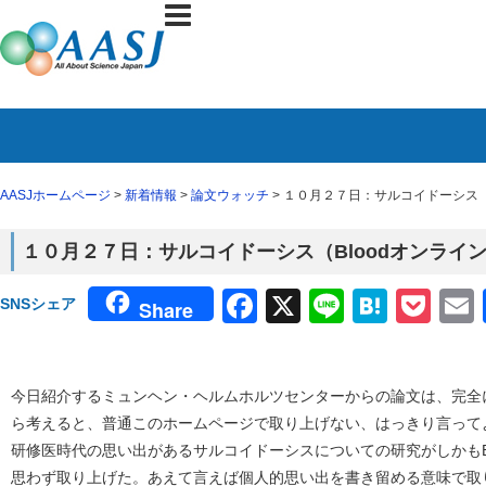
AASJホームページ
>
新着情報
>
論文ウォッチ
> １０月２７日：サルコイドーシス（
１０月２７日：サルコイドーシス（Bloodオンライ
Facebook
X
Line
Haten
Poc
SNSシェア
Share
今日紹介するミュンヘン・ヘルムホルツセンターからの論文は、完全
ら考えると、普通このホームページで取り上げない、はっきり言ってよ
研修医時代の思い出があるサルコイドーシスについての研究がしかもB
思わず取り上げた。あえて言えば個人的思い出を書き留める意味で取