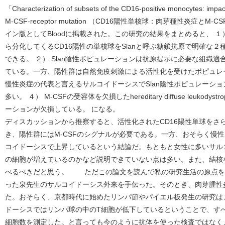
「Characterization of subsets of the CD16-positive monocytes: impa
M-CSF-receptor mutation （CD16陽性単核球：肉芽種性炎症
イン版としてBloodに掲載された。この研究の結果をまとめると、 １） C
ら分化してくるCD16陽性の単核球をSlanと呼ぶ糖鎖抗原で明確な
できる。 ２） Slan陰性ポピュレーションは抗原提示に必要な組織
ている。一方、陽性群は自然免疫刺激による活性化を受けたポピュレー
慢性炎症の代表と言えるサルコイドーシスでSlan陰性ポピュレーシ
多い。 ４） M-CSFの受容体を欠損したhereditary diffuse leukod
ーションが欠損している。 になる。
ディスカッションから推察すると、活性化されたCD16陽性単球をさら
き、陽性群にはM-CSFのシグナルが必要である。一方、おそらく慢
コイドーシスで上昇しているという結論だ。もともと女性に多いサル
の細胞が増えているのかなど説明できていない点は多い。また、結核
べるべきだと思う。 ただこの論文を読んで私の研究生活の原点を
った泉先生のサルコイドーシス外来を手伝った。そのとき、肉芽腫性
た。おそらく、京都時代に始めたリンパ節やパイエル板発生の研究は
ドーシスではリンパ球の中のT細胞が低下しているということで、す
細胞数を測定した。と言っても今のように抗体を使った検査ではなく