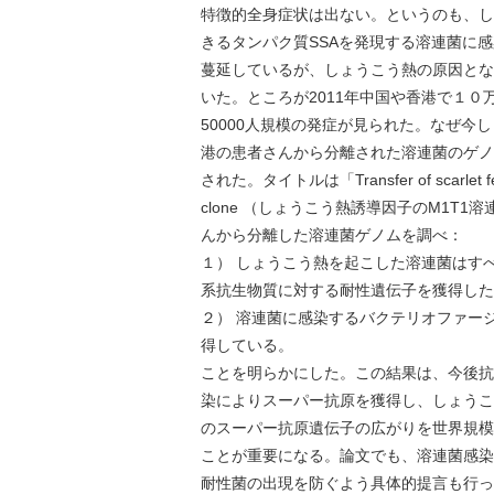
特徴的全身症状は出ない。というのも、し
きるタンパク質SSAを発現する溶連菌に
蔓延しているが、しょうこう熱の原因となる
いた。ところが2011年中国や香港で１０
50000人規模の発症が見られた。なぜ
港の患者さんから分離された溶連菌のゲノムを調べ
された。タイトルは「Transfer of scarlet fever-
clone （しょうこう熱誘導因子のM1
んから分離した溶連菌ゲノムを調べ：
１） しょうこう熱を起こした溶連菌はす
系抗生物質に対する耐性遺伝子を獲得したM
２） 溶連菌に感染するバクテリオファージ
得している。
ことを明らかにした。この結果は、今後抗
染によりスーパー抗原を獲得し、しょうこ
のスーパー抗原遺伝子の広がりを世界規模
ことが重要になる。論文でも、溶連菌感染
耐性菌の出現を防ぐよう具体的提言も行っ