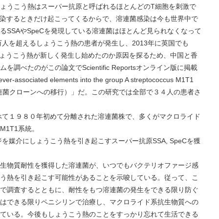
ょうこう熱はスーパー抗原と呼ばれるほとんどのT細胞を刺激で
感染するときだけ起こってくるからで、溶連菌感染は今も世界中で
SSAやSpeCを発現している溶連菌はほとんど見られなくなって
万人を超えるしょうこう熱の患者が発生し、2013年に英国でも
今しょうこう熱が新しく発生し始めたのか原因を探るため、中国と香
たのがこの論文でScientific Reportsオンライン版に掲載
associated elements into the group A streptococcus M1T1
T1溶連菌クローンへの移行）」だ。この研究では全部で３４人の患者さ
べて１９８０年初めて分離された溶連菌株で、多くがマクロライド
1T1系統。
を媒介にしょうこう熱を引き起こすスーパー抗原SSA, SpeCを獲
生物質耐性を獲得した溶連菌が、いつでもバクテリオファージ感
う熱を引き起こす可能性があることを示唆している。従って、こ
で調査するとともに、耐性をもつ溶連菌の発生をできる限り防ぐ
はできる限りペニシリンで治療し、マクロライド系抗生物質への
ている。今後もしょうこう熱のことをすっかり忘れて生活できる