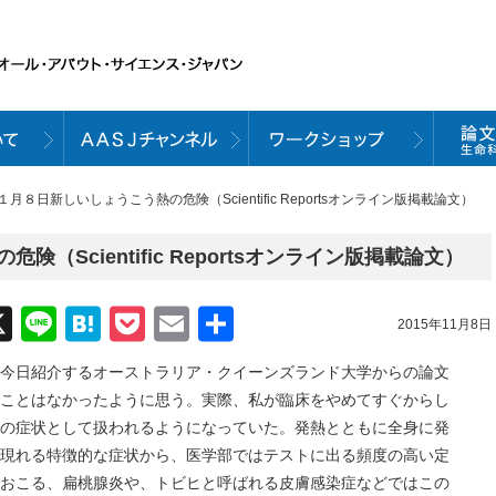
１月８日新しいしょうこう熱の危険（Scientific Reportsオンライン版掲載論文）
（Scientific Reportsオンライン版掲載論文）
acebook
X
Line
Hatena
Pocket
Email
共
2015年11月8日
有
今日紹介するオーストラリア・クイーンズランド大学からの論文
ことはなかったように思う。実際、私が臨床をやめてすぐからし
の症状として扱われるようになっていた。発熱とともに全身に発
現れる特徴的な症状から、医学部ではテストに出る頻度の高い定
おこる、扁桃腺炎や、トビヒと呼ばれる皮膚感染症などではこの