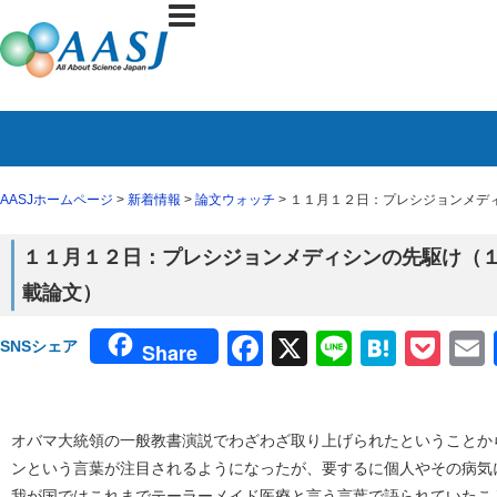
AASJホームページ
>
新着情報
>
論文ウォッチ
> １１月１２日：プレシジョンメディシ
１１月１２日：プレシジョンメディシンの先駆け（１１月５
載論文）
Facebook
X
Line
Haten
Poc
SNSシェア
Share
オバマ大統領の一般教書演説でわざわざ取り上げられたということか
ンという言葉が注目されるようになったが、要するに個人やその病気
我が国ではこれまでテーラーメイド医療と言う言葉で語られていたこ