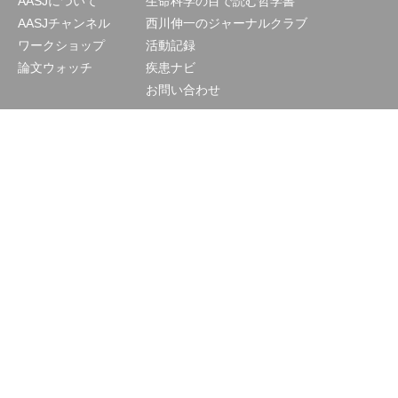
AASJについて
生命科学の目で読む哲学書
AASJチャンネル
西川伸一のジャーナルクラブ
ワークショップ
活動記録
論文ウォッチ
疾患ナビ
お問い合わせ