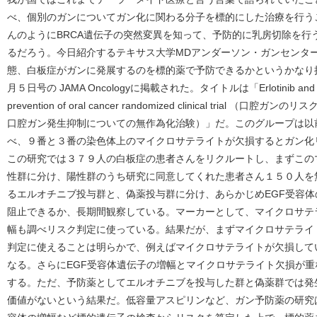
べ、個別のガンについてガン化に関わる分子を標的にした治療を行う
んのようにBRCA遺伝子の突然変異を知って、予防的に乳房切除を行
るだろう。今日紹介するテキサス大学MDアンダーソン・ガンセンタ
態、白板症がガンに発展するのを標的薬で予防できるかというかなり
月５日号の JAMA Oncologyに掲載された。タイトルは「Erlotinib and the risk 
prevention of oral cancer randomized clinical tria
口腔ガン発生抑制についての無作為化治験）」だ。このグループは以
べ、９番と３番の染色体上のマイクロサテライトが欠損するとガン化
この研究では３７９人の白板症の患者さんをリクルートし、まずこの
性群に分け、陽性群のうち研究に同意してくれた患者さん１５０人を
るエルオチニブ投与群と、偽薬投与群に分け、あらかじめEGF受容
阻止できるか、長期間観察している。マーカーとして、マイクロサテ
幅も調べリスク判定に使っている。結果だが、まずマイクロサテライ
判定に使えることは明らかで、例えばマイクロサテライトが欠損して
なる。さらにEGF受容体遺伝子の増幅とマイクロサテライト欠損が
する。ただ、予防薬としてエルオチニブを投与した群と偽薬群では発
価値がないという結果だ。低容量アスピリンなど、ガン予防薬の研究