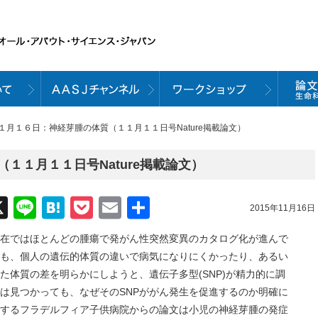
１１月１６日：神経芽腫の体質（１１月１１日号Nature掲載論文）
１１月１１日号Nature掲載論文）
acebook
X
Line
Hatena
Pocket
Email
共
2015年11月16日
有
在ではほとんどの腫瘍で発がん性突然変異のカタログ化が進んで
も、個人の遺伝的体質の違いで病気になりにくかったり、あるい
た体質の差を明らかにしようと、遺伝子多型(SNP)が精力的に調
関は見つかっても、なぜそのSNPががん発生を促進するのか明確に
するフラデルフィア子供病院からの論文は小児の神経芽腫の発症