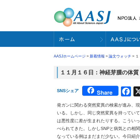
AASJホームページ
>
新着情報
>
論文ウォッチ
> 
１１月１６日：神経芽腫の体質（
F
SNSシェア
Share
発ガンに関わる突然変異の検索が進み、現
いる。しかし、同じ突然変異を持っていて
は悪性度に差が生まれたりする。こういっ
べられてきた。しかしSNPと病気との相
なっている例はまだまだ少ない。今日紹介