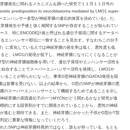
経芽腫発生に関わるメカニズムを調べた研究で１１月１１日号の
disposition to neuroblastoma mediated by LMO1 super-
MO1 のスーパーエンハンサー多型が神経芽腫の遺伝的体質を決めている)」だ。
経芽腫発生や予後と強く相関するSNPが存在することが知られてい
ース、特にENCODE計画と呼ばれる遺伝子発現に関するデータベ
合するエンハンサー部位に一致することを見出す。すなわちこの分子
（T型）に変化している人では神経芽腫の発生率は低く、悪性度も低
すると、LMO1の発現が低下し、神経芽腫になりにくくなることが
T型の神経芽腫細胞株を用いて、遺伝子発現やエンハンサー活性を
３と結合することでスーパーエンハンサー活性を発揮し、LMO1や
ていることが明らかになった。事実G型神経芽腫のGATA3発現を阻
瘍は影響を受けない。以上の結果から、G型のSNPが神経芽腫の悪
腫のスーパーエンハンサーとして機能するためであることを示し
神経芽腫の原因遺伝子の一つMYCNがどう関わるかなど研究が進
標的にする阻害剤がすでに開発されていることから、悪性の神経
が進むと期待できる。また、神経芽腫にかかった子供がG型かT型
予後判定に重要な情報になっていくだろう。
れたSNPは神経芽腫特異的ではなく、誰もが持っている。もとも