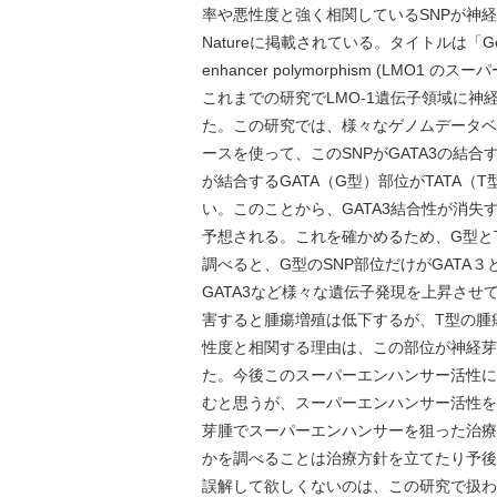
率や悪性度と強く相関しているSNPが神
Natureに掲載されている。タイトルは「Genetic pre
enhancer polymorphism (L
これまでの研究でLMO-1遺伝子領域に神
た。この研究では、様々なゲノムデータベ
ースを使って、このSNPがGATA3の結
が結合するGATA（G型）部位がTATA
い。このことから、GATA3結合性が消失
予想される。これを確かめるため、G型と
調べると、G型のSNP部位だけがGATA
GATA3など様々な遺伝子発現を上昇させ
害すると腫瘍増殖は低下するが、T型の腫
性度と相関する理由は、この部位が神経芽
た。今後このスーパーエンハンサー活性に
むと思うが、スーパーエンハンサー活性を
芽腫でスーパーエンハンサーを狙った治療
かを調べることは治療方針を立てたり
誤解して欲しくないのは、この研究で扱わ