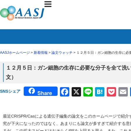
AASJホームページ
>
新着情報
>
論文ウォッチ
> １２月５日：ガン細胞の生存に必
１２月５日：ガン細胞の生存に必要な分子を全て洗い出
文）
Facebook
X
Line
Haten
Poc
SNSシェア
Share
最近CRISPR/Casによる遺伝子編集の論文をこのホームページで紹
究が下火になったのではなく、あまりにも論文が多すぎて紹介する意
ろだ。この拡大スピードはおそらくiPSを上回ると思う。また、これ