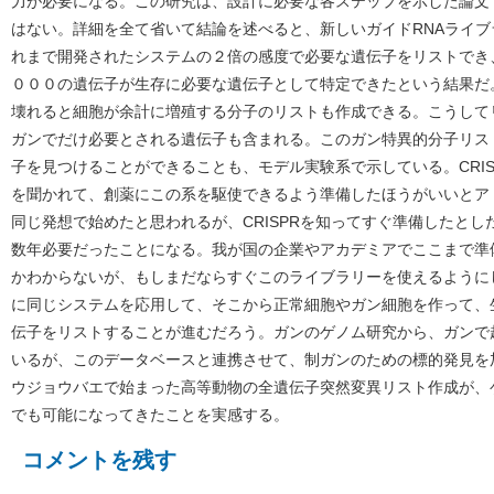
力が必要になる。この研究は、設計に必要な各ステップを示した論文
はない。詳細を全て省いて結論を述べると、新しいガイドRNAライ
れまで開発されたシステムの２倍の感度で必要な遺伝子をリストでき
０００の遺伝子が生存に必要な遺伝子として特定できたという結果だ
壊れると細胞が余計に増殖する分子のリストも作成できる。こうして
ガンでだけ必要とされる遺伝子も含まれる。このガン特異的分子リス
子を見つけることができることも、モデル実験系で示している。CRI
を聞かれて、創薬にこの系を駆使できるよう準備したほうがいいとア
同じ発想で始めたと思われるが、CRISPRを知ってすぐ準備したと
数年必要だったことになる。我が国の企業やアカデミアでここまで準
かわからないが、もしまだならすぐこのライブラリーを使えるように
に同じシステムを応用して、そこから正常細胞やガン細胞を作って、
伝子をリストすることが進むだろう。ガンのゲノム研究から、ガンで
いるが、このデータベースと連携させて、制ガンのための標的発見を
ウジョウバエで始まった高等動物の全遺伝子突然変異リスト作成が、ゲ
でも可能になってきたことを実感する。
コメントを残す