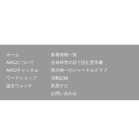
ホーム
新着情報一覧
AASJについて
生命科学の目で読む哲学書
AASJチャンネル
西川伸一のジャーナルクラブ
ワークショップ
活動記録
論文ウォッチ
疾患ナビ
お問い合わせ