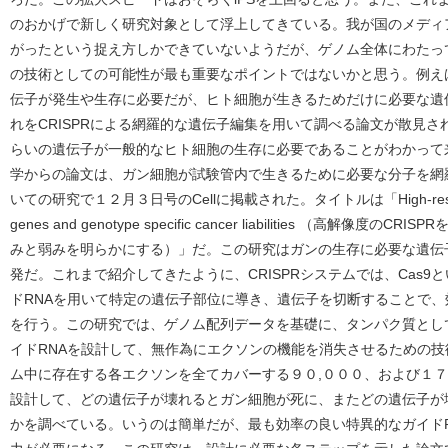
のおかげで新しく研究対象として浮上してきている。我が国のメディ
がったという捉え方しかできていないようだが、ゲノム全体にわたっ
の技術としての可能性が最も重要なポイントではないかと思う。例え
伝子が発生や生存に必要だが、ヒト細胞が生きるためだけに必要な遺
れをCRISPRによる網羅的な遺伝子編集を用いて調べる論文が散見
らいの遺伝子が一般的なヒト細胞の生存に必要であることがわかって
学からの論文は、ガン細胞が試験管内で生きるために必要な分子を網
いての研究で１２月３日号のCellに掲載された。タイトルは「High-resolution CR
genes and genotype specific cancer liabilities （高
みと弱みを明らかにする）」だ。この研究はガンの生存に必要な遺伝
発だ。これまで紹介してきたように、CRISPRシステムでは、Cas9
ドRNAを用いて特定の遺伝子部位に導き、遺伝子を切断することで
を行う。この研究では、ゲノム配列データを基礎に、タンパク質とし
イドRNAを設計して、無作為にエクソンの機能を消失させるための
ム中に存在する各エクソンを全てカバーする９０,０００、および１７
設計して、どの遺伝子が壊れるとガン細胞が死に、またどの遺伝子が
かを調べている。いうのは簡単だが、最も効率の良い特異的なガイド