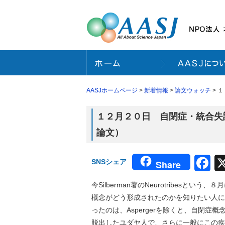
AASJホームページ
>
新着情報
>
論文ウォッチ
> 
１２月２０日 自閉症・統合失調
論文）
F
SNSシェア
Share
今Silberman著のNeurotribes
概念がどう形成されたのかを知りたい人に
ったのは、Aspergerを除くと、自閉症概念
脱出したユダヤ人で、さらに一般にこの疾患を認