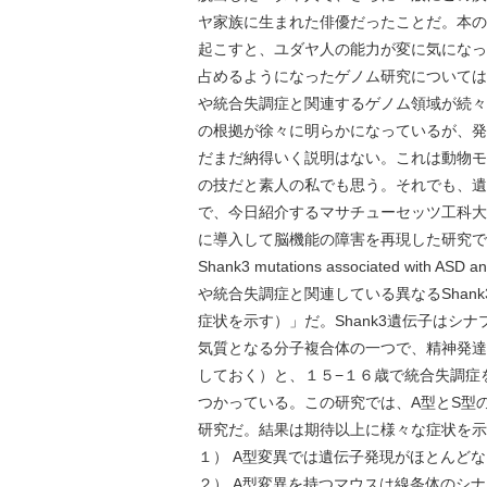
ヤ家族に生まれた俳優だったことだ。本の
起こすと、ユダヤ人の能力が変に気になっ
占めるようになったゲノム研究については
や統合失調症と関連するゲノム領域が続々
の根拠が徐々に明らかになっているが、発
だまだ納得いく説明はない。これは動物モ
の技だと素人の私でも思う。それでも、遺
で、今日紹介するマサチューセッツ工科大
に導入して脳機能の障害を再現した研究で、１月
Shank3 mutations associated with ASD a
や統合失調症と関連している異なるShan
症状を示す）」だ。Shank3遺伝子はシ
気質となる分子複合体の一つで、精神発達
しておく）と、１５−１６歳で統合失調症
つかっている。この研究では、A型とS型
研究だ。結果は期待以上に様々な症状を示
１） A型変異では遺伝子発現がほとんどな
２） A型変異を持つマウスは線条体のシ