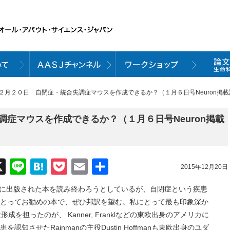
１２月２０日 自閉症・統合失調症マウスを作成できるか？（１月６日号Neuron掲
症マウスを作成できるか？（１月６日号Neuron掲載
acebook
X
Line
Hatena
Pocket
Email
共
2015年12月20日
有
という、８月に出版された本を読み終わろうとしているが、自閉症という疾患
とってお勧めの本で、ぜひ邦訳を望む。私にとって最も印象深か
形成を担ったのが、 Kanner, Franklなどの東欧出身のアメリカに
知させたRainmanの主役Dustin Hoffmanも東欧出身のユダ