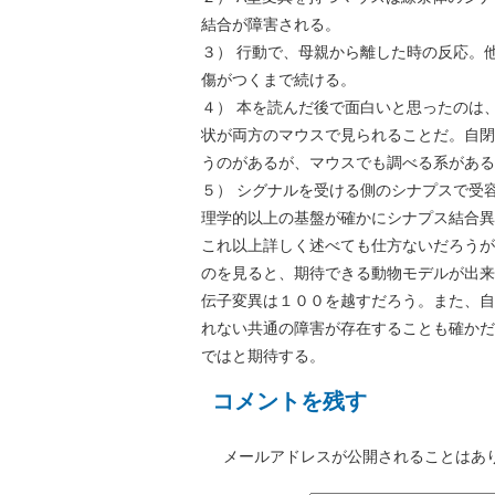
結合が障害される。
３） 行動で、母親から離した時の反応。
傷がつくまで続ける。
４） 本を読んだ後で面白いと思ったのは
状が両方のマウスで見られることだ。自閉
うのがあるが、マウスでも調べる系がある
５） シグナルを受ける側のシナプスで受
理学的以上の基盤が確かにシナプス結合異
これ以上詳しく述べても仕方ないだろうが
のを見ると、期待できる動物モデルが出来
伝子変異は１００を越すだろう。また、自
れない共通の障害が存在することも確かだ
ではと期待する。
コメントを残す
メールアドレスが公開されることはあ