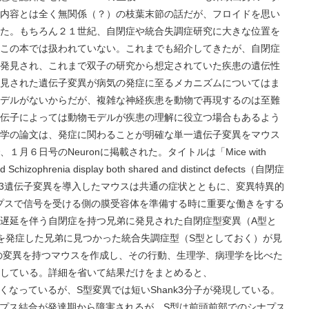
内容とは全く無関係（？）の枝葉末節の話だが、フロイドを思い
た。もちろん２１世紀、自閉症や統合失調症研究に大きな位置を
この本では扱われていない。これまでも紹介してきたが、自閉症
発見され、これまで双子の研究から想定されていた疾患の遺伝性
見された遺伝子変異が病気の発症に至るメカニズムについてはま
デルがないからだが、複雑な神経疾患を動物で再現するのは至難
伝子によっては動物モデルが疾患の理解に役立つ場合もあるよう
学の論文は、発症に関わることが明確な単一遺伝子変異をマウス
６日号のNeuronに掲載された。タイトルは「Mice with
nd Schizophrenia display both shared and distinct defects（自閉症
k3遺伝子変異を導入したマウスは共通の症状とともに、変異特異的
ナプスで信号を受ける側の膜受容体を準備する時に重要な働きをする
遅延を伴う自閉症を持つ兄弟に発見された自閉症型変異（A型と
を発症した兄弟に見つかった統合失調症型（S型としておく）が見
の変異を持つマウスを作成し、その行動、生理学、病理学を比べた
している。詳細を省いて結果だけをまとめると、
くなっているが、S型変異では短いShank3分子が発現している。
ナプス結合が発達期から障害されるが、S型は前頭前部でのシナプス