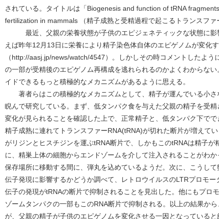
されている。タイトルは「Biogenesis and function of tRNA fragments du
fertilization in mammals （精子成熟と受精過程で起こるトラ
最近、父親の栄養状態が子供のエピジェネティックな状態に影響
えば昨年12月13日に栄養により精子染色体自体のエピゲノムが変化
（http://aasj.jp/news/watch/4547）。しかしその時コメン
の一部が受精後のエピゲノム再構成を逃れられるのかよくわからない
イドできるもっと積極的なメカニズムがあるように思える。
著者らはこの積極的なメカニズムとして、精子が運んでいる小さな
睨んで研究している。まず、低タンパク食を与えた父親の精子を受精
変化が見られることを確認した上で、正常精子と、低タンパク下でで
精子成熟に連れてトランスファーRNA(tRNA)が切れた断片が増え
がリジンとヒスチジンを運ぶtRNA断片で、しかもこのtRNAは精子
に、精巣上体の細胞からエンドゾームを介して注入されることがわか
保存場所に移動する間に、弾丸を込めているようだ。次に、こうして卵
伝子発現に影響するかどうか調べて、レトロウイルスのLTRプロモー
伝子の発現がtRNAの断片で抑制されることを見出した。他にもプロモ
ゾームタンパクの一部もこのRNA断片で抑制される。以上の結果から、精
が、父親の精子が子供のエピゲノムを変化させる一因となっていると