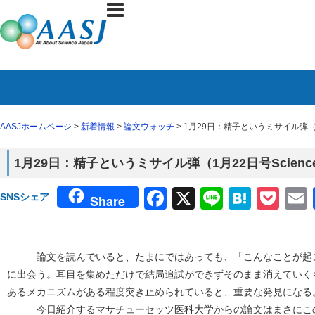
AASJホームページ
>
新着情報
>
論文ウォッチ
> 1月29日：精子というミサイル弾（1
1月29日：精子というミサイル弾（1月22日号Scien
Facebook
X
Line
Haten
Poc
SNSシェア
Share
論文を読んでいると、たまにではあっても、「こんなことが起こ
に出会う。耳目を集めただけで結局追試ができずそのまま消えていく
あるメカニズムがある程度突き止められていると、重要な発見になる
今日紹介するマサチューセッツ医科大学からの論文はまさにこの