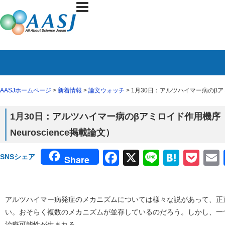
AASJホームページ
>
新着情報
>
論文ウォッチ
> 1月30日：アルツハイマー病のβアミロ
1月30日：アルツハイマー病のβアミロイド作用機序（1月
Neuroscience掲載論文）
Facebook
X
Line
Haten
Poc
SNSシェア
Share
アルツハイマー病発症のメカニズムについては様々な説があって、正
い。おそらく複数のメカニズムが並存しているのだろう。しかし、一
治療可能性が生まれる。