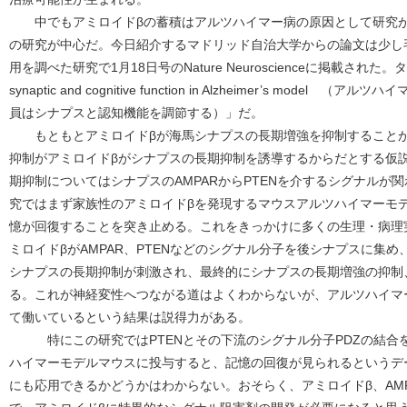
中でもアミロイドβの蓄積はアルツハイマー病の原因として研究が
の研究が中心だ。今日紹介するマドリッド自治大学からの論文は少し
用を調べた研究で1月18日号のNature Neuroscienceに掲載された。タイトルは
synaptic and cognitive function in Alzheimer’s mod
員はシナプスと認知機能を調節する）」だ。
もともとアミロイドβが海馬シナプスの長期増強を抑制することが
抑制がアミロイドβがシナプスの長期抑制を誘導するからだとする仮
期抑制についてはシナプスのAMPARからPTENを介するシグナルが
究ではまず家族性のアミロイドβを発現するマウスアルツハイマーモデ
憶が回復することを突き止める。これをきっかけに多くの生理・病理
ミロイドβがAMPAR、PTENなどのシグナル分子を後シナプスに集
シナプスの長期抑制が刺激され、最終的にシナプスの長期増強の抑制
る。これが神経変性へつながる道はよくわからないが、アルツハイマ
て働いているという結果は説得力がある。
特にこの研究ではPTENとその下流のシグナル分子PDZの結合
ハイマーモデルマウスに投与すると、記憶の回復が見られるというデ
にも応用できるかどうかはわからない。おそらく、アミロイドβ、AMPAR