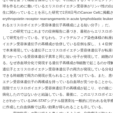
球を作るために働いているエリスロポイエチン受容体がリンパ性の白
生に関わっていることを示した研究で2月8日号のCancer Cellに掲載され
erythropoietin receptor rearrangements in acute lymphobl
れるエリスロポイエチン受容体遺伝子再構成による短い分子）」だ。
この研究ではこれまでの症例報告に基づき、最初からエリスロポ
して研究を行っている。すなわち、フィラデルフィア染色体様の転座に
イエチン受容体遺伝子の再構成が合併している症例を探し、１４症例で
で本来発現している遺伝子にエリスロポイエチン受容体遺伝子が転座
見つかっている受容体遺伝子異常と同じ短い分子が発現して、細胞の
る。なぜ赤血球分化で発現する遺伝子再構成がB細胞で起こるのか理解
遺伝子とエリスロポイエチン受容体遺伝子の両方が発現している分化
できる幹細胞で両方の発現が見られることを見つけている。また、患
エチン受容体遺伝子の再構成を持っている白血球が見つかることから
段階でエリスロポイエチン受容体遺伝子の再構成が起こり、その後に
病化したのではないかと結論している。最後に、このエリスロポイエ
とがわかっているJAK-STATシグナル阻害剤を一般的に行われる化
に作成した白血病株では高い効果が得られることも示している。