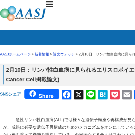
AASJホームページ
>
新着情報
>
論文ウォッチ
> 2月10日：リンパ性白血病に見られる
2月10日：リンパ性白血病に見られるエリスロポイエ
Cancer Cell掲載論文)
Facebook
X
Line
Haten
Poc
SNSシェア
Share
急性リンパ性白血病(ALL)では様々な遺伝子転座や再構成が見ら
が、成熟に必要な遺伝子再構成のためのメカニズムをオンにしている
ない橋を渡って機能を獲得している。今日紹介するテキサスセントジ