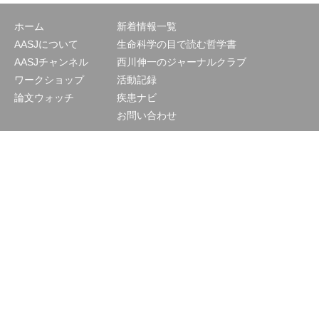
ホーム
新着情報一覧
AASJについて
生命科学の目で読む哲学書
AASJチャンネル
西川伸一のジャーナルクラブ
ワークショップ
活動記録
論文ウォッチ
疾患ナビ
お問い合わせ