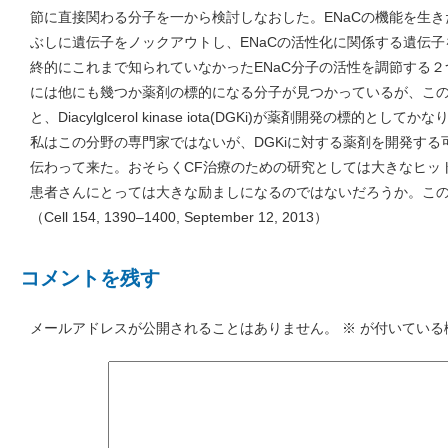
節に直接関わる分子を一から検討しなおした。ENaCの機能を生
ぶしに遺伝子をノックアウトし、ENaCの活性化に関係する遺伝
終的にこれまで知られていなかったENaC分子の活性を調節する
には他にも幾つか薬剤の標的になる分子が見つかっているが、この
と、Diacylglcerol kinase iota(DGKi)が薬剤開発の標的
私はこの分野の専門家ではないが、DGKiに対する薬剤を開発す
伝わって来た。おそらくCF治療のための研究としては大きなヒッ
患者さんにとっては大きな励ましになるのではないだろうか。この仕
（Cell 154, 1390–1400, September 12, 2013）
コメントを残す
メールアドレスが公開されることはありません。
※
が付いている