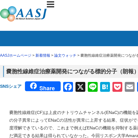
AASJホームページ
>
新着情報
>
論文ウォッチ
> 嚢胞性線維症治療薬開発につなが
嚢胞性線維症治療薬開発につながる標的分子（朗報
Facebook
X
Line
Haten
Poc
SNSシェア
Share
嚢胞性線維症(CF)は上皮のナトリウムチャンネル(ENaC)の機能
の分子異常によってENaCの活性が異常に上昇する結果、症状が
度理解できているので、これまで例えばENaCの機能を抑制する
だ満足できる結果は得られていなかった。今回リスボン大学Amara