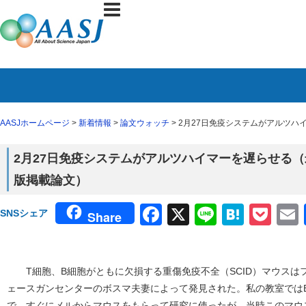
AASJホームページ
>
新着情報
>
論文ウォッチ
> 2月27日免疫システムがアルツ
2月27日免疫システムがアルツハイマーを遅らせる
版掲載論文）
Facebook
X
Line
Haten
Poc
SNSシェア
Share
T細胞、B細胞がともに欠損する重傷免疫不全（SCID）マウスは
ェースガンセンターのボスマ夫妻によって発見された。私の教室では
で、すぐにメルからマウスをもらって研究に使ったが、当時このマウ