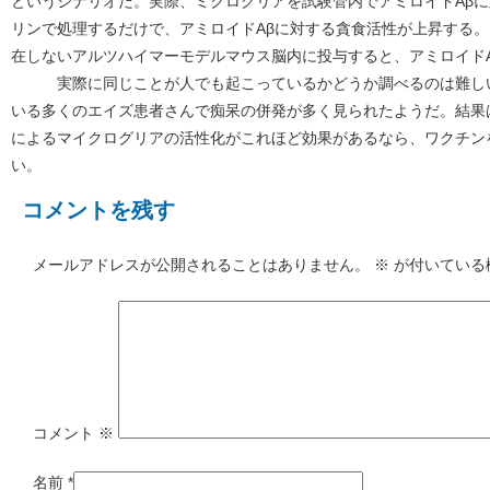
というシナリオだ。実際、ミクログリアを試験管内でアミロイドAβ
リンで処理するだけで、アミロイドAβに対する貪食活性が上昇する
在しないアルツハイマーモデルマウス脳内に投与すると、アミロイド
実際に同じことが人でも起こっているかどうか調べるのは難しいが
いる多くのエイズ患者さんで痴呆の併発が多く見られたようだ。結果
によるマイクログリアの活性化がこれほど効果があるなら、ワクチン
い。
コメントを残す
メールアドレスが公開されることはありません。
※
が付いている
コメント
※
名前
*