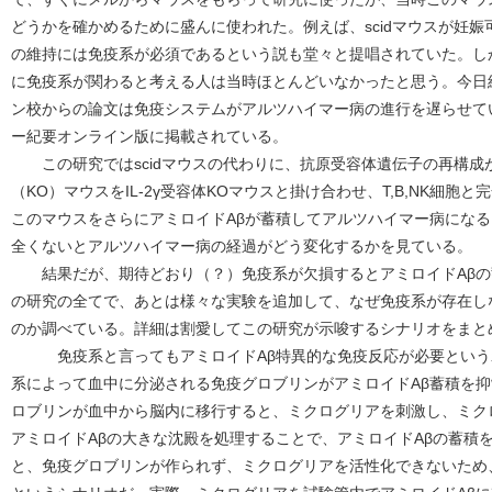
どうかを確かめるために盛んに使われた。例えば、scidマウスが妊
の維持には免疫系が必須であるという説も堂々と提唱されていた。し
に免疫系が関わると考える人は当時ほとんどいなかったと思う。今日
ン校からの論文は免疫システムがアルツハイマー病の進行を遅らせて
ー紀要オンライン版に掲載されている。
この研究ではscidマウスの代わりに、抗原受容体遺伝子の再構成が
（KO）マウスをIL-2γ受容体KOマウスと掛け合わせ、T,B,NK細
このマウスをさらにアミロイドAβが蓄積してアルツハイマー病にな
全くないとアルツハイマー病の経過がどう変化するかを見ている。
結果だが、期待どおり（？）免疫系が欠損するとアミロイドAβの
の研究の全てで、あとは様々な実験を追加して、なぜ免疫系が存在し
のか調べている。詳細は割愛してこの研究が示唆するシナリオをまと
免疫系と言ってもアミロイドAβ特異的な免疫反応が必要という
系によって血中に分泌される免疫グロブリンがアミロイドAβ蓄積を
ロブリンが血中から脳内に移行すると、ミクログリアを刺激し、ミク
アミロイドAβの大きな沈殿を処理することで、アミロイドAβの蓄積
と、免疫グロブリンが作られず、ミクログリアを活性化できないため