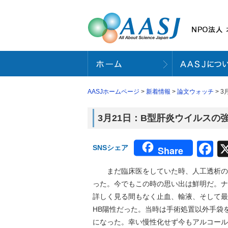
AASJホームページ
>
新着情報
>
論文ウォッチ
> 
3月21日：B型肝炎ウイルスの強
F
SNSシェア
Share
まだ臨床医をしていた時、人工透析のシ
った。今でもこの時の思い出は鮮明だ。ナ
詳しく見る間もなく止血、輸液、そして最
HB陽性だった。当時は手術処置以外手袋
になった。幸い慢性化せず今もアルコール