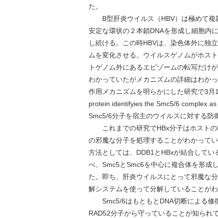
た。
B型肝炎ウイルス（HBV）は極めて複雑
安定な環状の２本鎖DNAを形成し細胞内
し続ける。この時HBVは、染色体外に独
ムを変化させる。ウイルスゲノムがホスト
トゲノム外にあるエピゾームの転写だけが
わかっていたがメカニズムの詳細はわかっ
作用メカニズムを明らかにした研究で3月17日発行
protein identifyies the Smc5/6 com
Smc5/6分子を宿主のウイルスに対する
これまでの研究でHBx分子はホストのD
の邪魔な分子を処理することがわかってい
方法としては、DDB1とHBxが結合して
べ、Smc5とSmc6を中心に複合体を形
た。即ち、肝炎ウイルスにとって邪魔な分子
解システムを使って分解していることがわ
Smc5/6はもともとDNA切断による
RAD52分子から守っていることが知ら