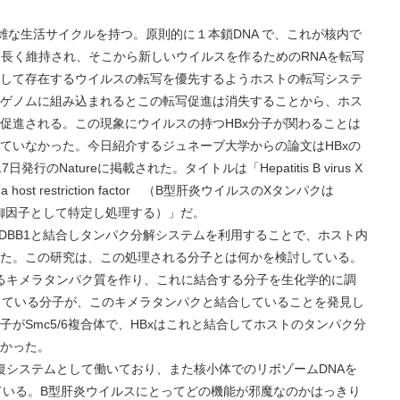
な生活サイクルを持つ。原則的に１本鎖DNA で、これが核内で
に長く維持され、そこから新しいウイルスを作るためのRNAを転写
立して存在するウイルスの転写を優先するようホストの転写システ
ゲノムに組み込まれるとこの転写促進は消失することから、ホス
促進される。この現象にウイルスの持つHBx分子が関わることは
ていなかった。今日紹介するジュネーブ大学からの論文はHBxの
のNatureに掲載された。タイトルは「Hepatitis B virus X
plex as a host restriction factor （B型肝炎ウイルスのXタンパクは
防御因子として特定し処理する）」だ。
BB1と結合しタンパク分解システムを利用することで、ホスト内
た。この研究は、この処理される分子とは何かを検討している。
いるキメラタンパク質を作り、これに結合する分子を生化学的に調
成している分子が、このキメラタンパクと結合していることを発見し
がSmc5/6複合体で、HBxはこれと結合してホストのタンパク分
かった。
修復システムとして働いており、また核小体でのリボゾームDNAを
れている。B型肝炎ウイルスにとってどの機能が邪魔なのかはっきり