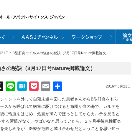
3月21日：B型肝炎ウイルスの強さの秘訣（3月17日号Nature掲載論文）
さの秘訣（3月17日号Nature掲載論文）
acebook
X
Line
Hatena
Pocket
Email
共
2016年3月21日
有
ャントを外して自殺未遂を図った患者さんからB型肝炎をもら
ースから呼ばれて病室に駆けつけると布団が血の海で、カルテを
後に輸血をはじめ、処置が済んでほっとしてからカルテを見ると
をする習慣がなく、やばいなと思っていたら、２ヶ月半後急性肝炎
を楽しめるが、医療が危険と隣り合わせだということを思い知っ