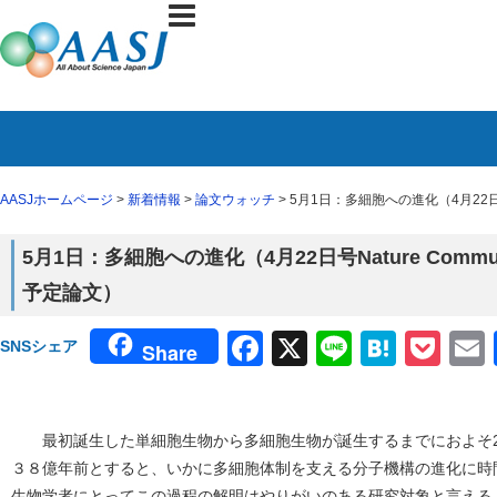
AASJホームページ
>
新着情報
>
論文ウォッチ
> 5月1日：多細胞への進化（4月22日号N
5月1日：多細胞への進化（4月22日号Nature Commun
予定論文）
Facebook
X
Line
Haten
Poc
SNSシェア
Share
最初誕生した単細胞生物から多細胞生物が誕生するまでにおよそ25
３８億年前とすると、いかに多細胞体制を支える分子機構の進化に時
生物学者にとってこの過程の解明はやりがいのある研究対象と言える