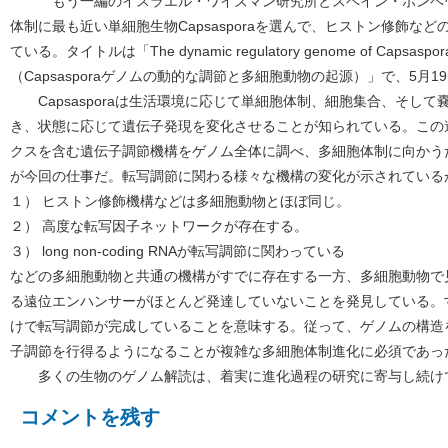
もう一編のイスラエル・ワイズマン研究所とスペイン・ポンペウ
体制に最も近い単細胞生物Capsasporaを選んで、ヒストン修飾な
ている。タイトルは「The dynamic regulatory genome of Capsaspora and o
（Capsasporaゲノムの動的な調節と多細胞動物の起源）」で、5月19
Capsasporaは生活環境に応じて単細胞体制、細胞集合、そし
き、状態に応じて遺伝子発現を変化させることが知られている。この
クスを含む遺伝子調節機構をゲノム全体に調べ、多細胞体制に向かう
が今回の仕事だ。転写調節に関わる様々な機構の変化が示されている
１） ヒストン修飾機構などは多細胞動物とほぼ同じ。
２） 高度な転写因子ネットワークが存在する。
３） long non-coding RNAが転写調節に関わっている
などの多細胞動物と共通の機構がすでに存在する一方、多細胞動物で
る遠位エンハンサーがほとんど発達していないことを発見している。
けで転写調節が完成していることを意味する。従って、ゲノムの構造
子調節を行得るようになることが複雑な多細胞体制進化に必須であっ
多くの生物のゲノム解読は、着実に進化過程の研究に寄与し続け
コメントを残す