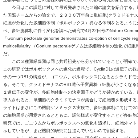
今日はこの課題に対して最近発表された２編の論文を紹介する。
た国際チームからの論文で、２３００万年前に単細胞(クラミドモナス
細胞が分化した多細胞体制（ボルボックス）異なる体制をとるように
べ、多細胞体制に伴う変化を調べた研究で4月22日号のNature Commu
「Gonium pectorale genome demonstrates co-option of cell cycle regu
multicellularity （Gonium pectoraleゲノムは多細胞体制
だ。
この３種類緑藻類は同じ共通祖先から分かれていることが明確で
この研究ではボルボックスへの進化の過程で、CyclinD1の遺伝子
子の一つRB1の構造が、ゴニウム、ボルボックスになるとクラミド
る。そこで、クラミドモナスのRB1遺伝子変異株（細胞が小さくなる）
１遺伝子の変化が、多細胞体制への決定因子かどうか確かめている。
導入されると、単細胞のクラミドモナスが集合して細胞塊を形成する
ライトはまさにこの機能ゲノミックス実験で、多細胞体制に向けてG
の細胞周期が用意されるとともに、調節様式が変化することが多細胞
研究では、ゴニウムからボルボックスへの変化も追求し、細胞外マト
示しているが、まだ機能的研究には進んでいないので割愛する。