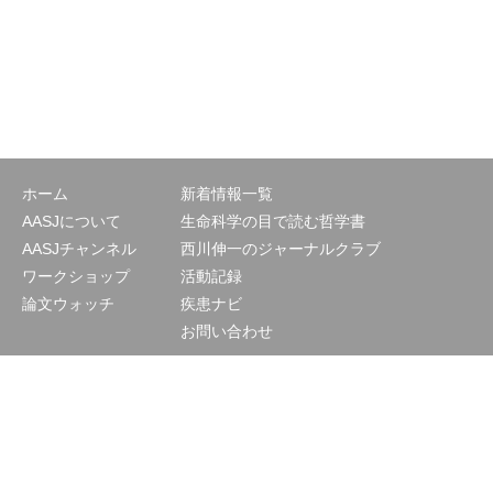
ホーム
新着情報一覧
AASJについて
生命科学の目で読む哲学書
AASJチャンネル
西川伸一のジャーナルクラブ
ワークショップ
活動記録
論文ウォッチ
疾患ナビ
お問い合わせ