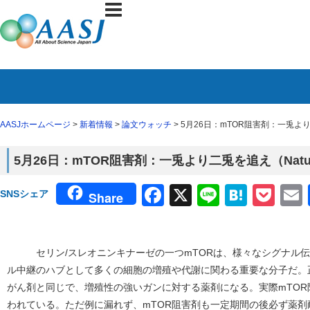
AASJホームページ
>
新着情報
>
論文ウォッチ
> 5月26日：mTOR阻害剤：一兎よ
5月26日：mTOR阻害剤：一兎より二兎を追え（Nat
Facebook
X
Line
Haten
Poc
SNSシェア
Share
セリン/スレオニンキナーゼの一つmTORは、様々なシグナル伝
ル中継のハブとして多くの細胞の増殖や代謝に関わる重要な分子だ。
がん剤と同じで、増殖性の強いガンに対する薬剤になる。実際mTO
われている。ただ例に漏れず、mTOR阻害剤も一定期間の後必ず薬