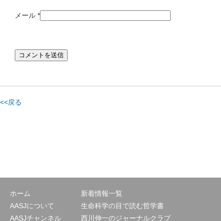
メール
*
<<戻る
ホーム
新着情報一覧
AASJについて
生命科学の目で読む哲学書
AASJチャンネル
西川伸一のジャーナルクラブ