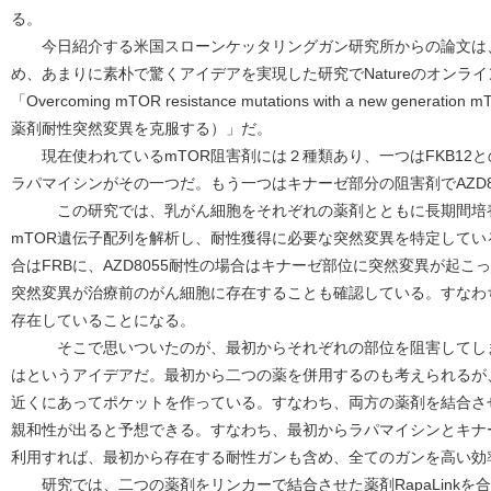
る。
今日紹介する米国スローンケッタリングガン研究所からの論文は
め、あまりに素朴で驚くアイデアを実現した研究でNatureのオンラ
「Overcoming mTOR resistance mutations with a new generat
薬剤耐性突然変異を克服する）」だ。
現在使われているmTOR阻害剤には２種類あり、一つはFKB12と
ラパマイシンがその一つだ。もう一つはキナーゼ部分の阻害剤でAZD8
この研究では、乳がん細胞をそれぞれの薬剤とともに長期間培養
mTOR遺伝子配列を解析し、耐性獲得に必要な突然変異を特定して
合はFRBに、AZD8055耐性の場合はキナーゼ部位に突然変異が起
突然変異が治療前のがん細胞に存在することも確認している。すなわ
存在していることになる。
そこで思いついたのが、最初からそれぞれの部位を阻害してしま
はというアイデアだ。最初から二つの薬を併用するのも考えられるが
近くにあってポケットを作っている。すなわち、両方の薬剤を結合さ
親和性が出ると予想できる。すなわち、最初からラパマイシンとキナ
利用すれば、最初から存在する耐性ガンも含め、全てのガンを高い効
研究では、二つの薬剤をリンカーで結合させた薬剤RapaLinkを