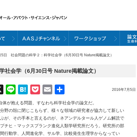
7月5日 社会問題の科学２：科学社会学（6月30日号 Nature掲載論文）
社会学（6月30日号 Nature掲載論文）
acebook
X
Line
Hatena
Pocket
Email
共
2016年7月5日
有
体が抱える問題、すなわち科学社会学の論文だ。
野の殻に閉じこもらず、様々な領域の研究者が協力して新しい
ぶが、その手本と言えるのが、ネアンデルタール人ゲノム解読で
プチヒ・マックスプランク進化人類学研究所だろう。研究所の部
間行動学、人間進化学、サル学、比較発生生理学からなってい