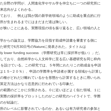
た分野の学問が、人間進化学やサル学を仲立ちに一つの研究所に
来志向がよくわかる。
おり、 例えば我が国の新学術領域のように助成を重点的に行
所が生まれるまでにはまだまだ道は険しい。
狭いことにある。実際現役の頃を振り返ると、広い領域の人と
からの論文は、学際協力を目指す助成申請書を審査する側に
研究で6月30日号のNatureに発表された。タイトルは
onsistently lower funding success （学際研究は常に採択率が低い）」だ。
ており、自然科学から人文科学に至る広い基礎研究を同じ枠内
gramme」を設けている。この研究では、５年間にわたりこの助成金を申請
率は１５−２０％）、申請の学際率を申請者が属する領域から計算し
の種がどれだけ離れているかを形態から計算するときに用いられ
算定方法はかなり恣意的に行われている印象だ。
範囲のどこかに分類される。０に近いほどよく似た領域、１に
実際の採択率をプロットしたのがこの研究のハイライトで、学際
のが結論だ。
のレベルに影響されているのか、あるいは有力研究者の参加と