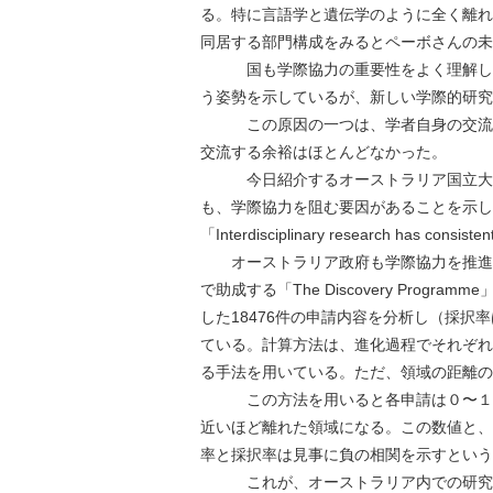
る。特に言語学と遺伝学のように全く離れ
同居する部門構成をみるとペーボさんの未
国も学際協力の重要性をよく理解して
う姿勢を示しているが、新しい学際的研究
この原因の一つは、学者自身の交流が
交流する余裕はほとんどなかった。
今日紹介するオーストラリア国立大学
も、学際協力を阻む要因があることを示した
「Interdisciplinary research has c
オーストラリア政府も学際協力を推進し
で助成する「The Discovery Pro
した18476件の申請内容を分析し（採択
ている。計算方法は、進化過程でそれぞれ
る手法を用いている。ただ、領域の距離の
この方法を用いると各申請は０〜１の
近いほど離れた領域になる。この数値と、
率と採択率は見事に負の相関を示すという
これが、オーストラリア内での研究所