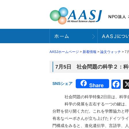
AASJホームページ
>
新着情報
>
論文ウォッチ
> 
7月5日 社会問題の科学２：科学
F
SNSシェア
Share
社会問題の科学特集2日目は、科学自
科学の発展を左右する一つの鍵は、分
分野を切り開く力だ。これを学際協力と呼
有名なペーボさんが立ち上げたドイツライ
門構成をみると、進化遺伝学、言語学、人