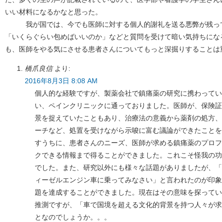
いい材料になるかなと思った。
我が国では、今でも医師に対する個人的謝礼を送る悪弊が残って
「いくらぐらい包めばいいのか」などと質問を受けて暗い気持ちにな
も、医師をやる気にさせる患者さんについてもっと深掘りすることは
橋爪良信
より:
2016年8月3日 8:08 AM
個人的な経験ですが、製薬会社で鎮痛薬の研究に携わってい
い、ペインクリニックに通っておりました。医師が、保険証
景を捉えていたこともあり、治療法の意義から薬剤の処方、
ーチなど、処置を受けながら示唆に富む議論ができたことを
すうちに、患者さんのニーズ、医師が求める鎮痛薬のプロフ
クできる情報まで得ることができました。これこそ怪我の功
でした。また、研究以外にも様々な話題がありましたが、「
ィーゼルエンジン車に乗ってみなさい」と言われたのが印象
題を達成することができました。現在はその意味を探ってい
推測ですが、「車で国境を超える文化的背景を持つ人々が求
となのでしょうか。。。