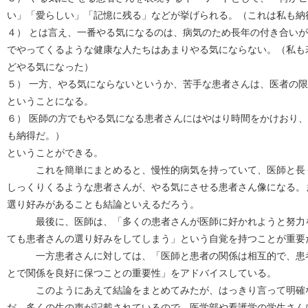
い」「愛らしい」「記憶に残る」などが挙げられる。（これは私も納
４） とは言え、一番やる気になるのは、病気のため長年の付き合い
でやってくるような健康な人たちはあまりやる気にならない。（私も
どやる気になった）
５） 一方、やる気にならないというか、苦手な患者さんは、医者の
ということになる。
６） 医師の方でもやる気になる患者さんにはやはり時間をかけおり
も納得だ。）
ということができる。
これを簡単にまとめると、慢性的病気を持っていて、医師と長く
しっくりくるような患者さんが、やる気にさせる患者さん像になる。
選り好みがあることも結論といえるだろう。
最後に、医師は、「多くの患者さんが医師に好かれようと努力を
ても患者さんの選り好みをしてしまう」という自覚を持つことが重要
一方患者さんに対しては、「医師と患者の関係は相互的で、患者
とで関係を良好に保つことの重要性」をアドバイスしている。
このようにあえて結論をまとめてみたが、はっきり言って明確な
だ、多くの生の声が記載されているので、医学部や看護学の学生さん