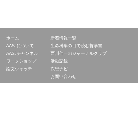
ホーム
新着情報一覧
AASJについて
生命科学の目で読む哲学書
AASJチャンネル
西川伸一のジャーナルクラブ
ワークショップ
活動記録
論文ウォッチ
疾患ナビ
お問い合わせ