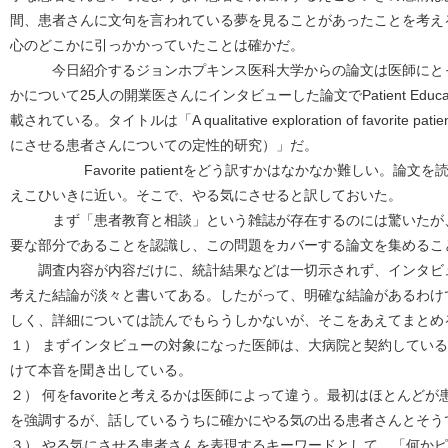
間、患者さんに文句を言われている夢を見ることがあったことを考え
心のどこかに引っかかっていたことは確かだ。
今日紹介するジョンホプキンス医科大学からの論文は医師にとってfavor
かについて25人の開業医さんにインタビューした論文でPatient Educatio
載されている。タイトルは「A qualitative exploration of favorite pat
にさせる患者さんについての定性的研究）」だ。
Favorite patientをどう訳すかはなかなか難しい。論文
えこひいきに近い。そこで、やる気にさせると訳しておいた。
まず「患者教育と相談」という雑誌が存在するのには驚いたが、
要な部分であることを認識し、この問題をカバーする論文を集めるこ
調査内容が内容だけに、統計結果などは一切示されず、インタビ
考えた結論が淡々と書いてある。したがって、明確な結論があるわけ
しく、詳細については読んでもらうしかないが、そこをあえてまとめ
１） まずインタビューの対象になった医師は、大病院と契約している
けて本音を聞き出している。
２） 何をfavoriteと考えるかは医師によって違う。最初はほとん
を強調するが、話しているうちに確かにやる気の出る患者さんとそう
３） やる気にさせる患者さんを表現するキーワードとして、「何か