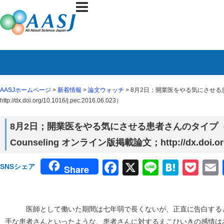
AASJホームページ
>
新着情報
>
論文ウォッチ
> 8月2日；開業医をやる気にさせる患者さん
http://dx.doi.org/10.1016/j.pec.2016.06.023）
8月2日；開業医をやる気にさせる患者さんのタイプ（Patien
Counseling オンライン版掲載論文；http://dx.doi.org/1
Facebook
X
Line
Haten
Poc
SNSシェア
Share
医師として働いた期間は七年弱で長くないが、正直に告白すると
手な患者さんといったような、患者さんに対するえこひいきの感情は