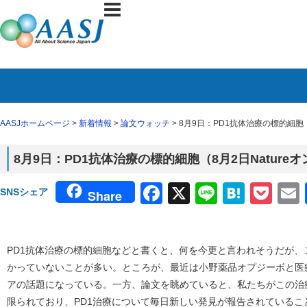
AASJホームページ
>
新着情報
>
論文ウォッチ
> 8月9日：PD1抗体治療の標的細胞
8月9日：PD1抗体治療の標的細胞（8月2日Natur
Facebook
X
Line
Haten
Poc
SNSシェア
Share
PD1抗体治療の標的細胞などと書くと、何を今更と言われそうだが
かっていないことが多い。ところが、最近は小野薬品オプジーボと医
アの話題になっている。一方、論文を眺めていると、私たちがこの治
限られており、PD1治療について毎日新しい発見が報告されている