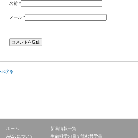
名前
*
メール
*
<<戻る
ホーム
新着情報一覧
AASJについて
生命科学の目で読む哲学書