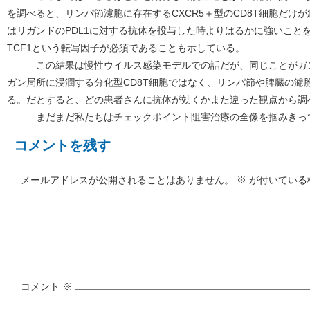
を調べると、リンパ節濾胞に存在するCXCR5＋型のCD8T細胞だけ
はリガンドのPDL1に対する抗体を投与した時よりはるかに強いこと
TCF1という転写因子が必須であることも示している。
この結果は慢性ウイルス感染モデルでの話だが、同じことがガンに
ガン局所に浸潤する分化型CD8T細胞ではなく、リンパ節や脾臓の濾
る。だとすると、どの患者さんに抗体が効くかまた違った観点から調
まだまだ私たちはチェックポイント阻害治療の全像を掴みきっ
コメントを残す
メールアドレスが公開されることはありません。
※
が付いている
コメント
※