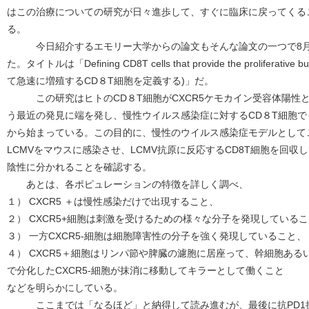
はこの治療についての研究が日々進歩して、すぐに臨床に戻ってくる
る。
今日紹介するエモリー大学からの論文もそんな論文の一つで8月2日
た。タイトルは「Defining CD8T cells that provide the proliferative 
て急速に増殖するCD８T細胞を定義する)」だ。
この研究はヒトのCD８T細胞がCXCR5ケモカイン受容体陽性と
う最近の発見に端を発し、慢性ウイルス感染症に対するCD８T細胞
から始まっている。この目的に、慢性のウイルス感染症モデルとして
LCMVをマウスに感染させ、LCMV抗原に反応するCD8T細胞を回収
陰性に分かれることを確認する。
あとは、各ポピュレーションの特徴を詳しく調べ、
１） CXCR5 ＋は慢性感染だけで出現すること、
２） CXCR5+細胞は刺激を受けるための様々な分子を発現している
３） 一方CXCR5-細胞は細胞障害性の分子を強く発現していること、
４） CXCR5＋細胞はリンパ節や脾臓の濾胞に居座って、幹細胞あ
で分化したCXCR5-細胞が抹消に移動してキラーとして働くこと
などを明らかにしている。
ここまでは「なるほど」と納得して読み進むが、最後に抗PD1抗