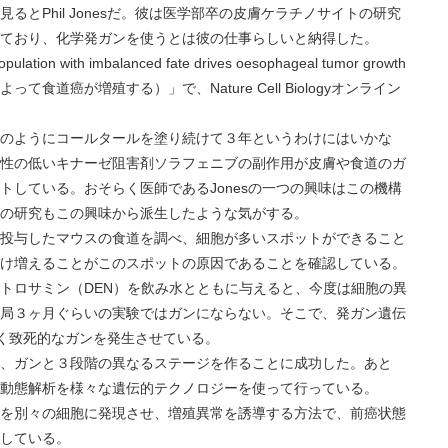
とPhil Jonesだ。彼は医学部卒の皮膚ケラチノサイトの研究
ており、化学発ガンを使うとは彼の仕事らしいと納得した。
ion with imbalanced fate drives oesophageal tumor growth
道癌が増殖する）」で、Nature Cell Biologyオンライン
ようにコールタールを塗り続けて３年というわけにはいかな
性の低いキナーゼ阻害剤ソラフェニブの副作用が皮膚や食道のガ
トしている。おそらく医師であるJonesの一つの興味はこの機構
の研究もこの興味から派生したような気がする。
与したマウスの食道を調べ、細胞が多いスポットができること
け増えることがこのスポットの原因であることを確認している。
サミン（DEN）を飲み水とともに与えると、今度は細胞の異
局３ヶ月ぐらいの実験ではガンにならない。そこで、発ガン遺伝
やく致死的なガンを発生させている。
ガンと３段階の異なるステージを作ることに成功した。あと
動態解析を様々な遺伝的テクノロジーを使って行っている。
別々の細胞に発現させ、増殖異常を誘導する方法で、前癌状態
している。