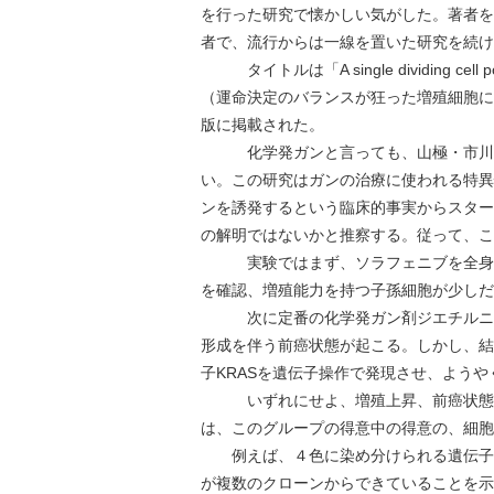
を行った研究で懐かしい気がした。著者を見る
者で、流行からは一線を置いた研究を続け
タイトルは「A single dividing cell populat
（運命決定のバランスが狂った増殖細胞によって食
版に掲載された。
化学発ガンと言っても、山極・市川の
い。この研究はガンの治療に使われる特異
ンを誘発するという臨床的事実からスター
の解明ではないかと推察する。従って、こ
実験ではまず、ソラフェニブを全身投
を確認、増殖能力を持つ子孫細胞が少しだ
次に定番の化学発ガン剤ジエチルニトロ
形成を伴う前癌状態が起こる。しかし、結
子KRASを遺伝子操作で発現させ、よう
いずれにせよ、増殖上昇、前癌状態、
は、このグループの得意中の得意の、細胞
例えば、４色に染め分けられる遺伝子を
が複数のクローンからできていることを示