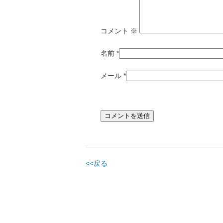
コメント
※
名前
*
メール
*
<<戻る