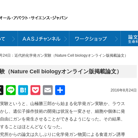
月24日：近代的化学発ガン実験（Nature Cell biologyオンライン版掲載論文）
ature Cell biologyオンライン版掲載論文）
acebook
X
Line
Hatena
Pocket
Email
共
2016年8月24日
有
というと、山極勝三郎から始まる化学発ガン実験か、ラウス
かし、遺伝子操作技術の開発は状況を一変させ、細胞や個体に発
自由にガンを発生させることができるようになった。その結果、
することはほとんどなくなった。
所からの論文は久しぶりに化学発ガン物質による食道ガン誘導