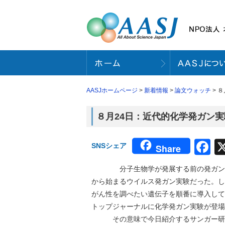
AASJホームページ
>
新着情報
>
論文ウォッチ
> ８
８月24日：近代的化学発ガン実験（N
F
SNSシェア
Share
分子生物学が発展する前の発ガン実験
から始まるウイルス発ガン実験だった。し
がん性を調べたい遺伝子を順番に導入して
トップジャーナルに化学発ガン実験が登場
その意味で今日紹介するサンガー研究