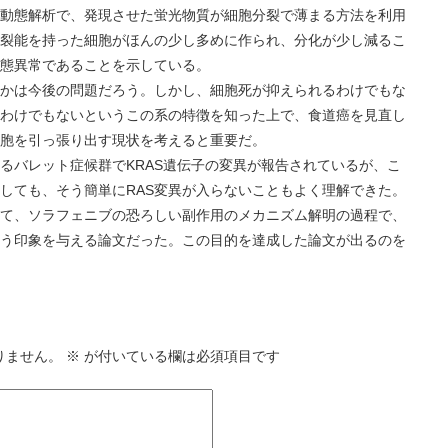
態解析で、発現させた蛍光物質が細胞分裂で薄まる方法を利用
裂能を持った細胞がほんの少し多めに作られ、分化が少し減るこ
態異常であることを示している。
は今後の問題だろう。しかし、細胞死が抑えられるわけでもな
わけでもないというこの系の特徴を知った上で、食道癌を見直し
胞を引っ張り出す現状を考えると重要だ。
レット症候群でKRAS遺伝子の変異が報告されているが、こ
しても、そう簡単にRAS変異が入らないこともよく理解できた。
、ソラフェニブの恐ろしい副作用のメカニズム解明の過程で、
う印象を与える論文だった。この目的を達成した論文が出るのを
りません。
※
が付いている欄は必須項目です