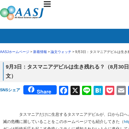
AASJホームページ
>
新着情報
>
論文ウォッチ
> 9月3日：タスマニアデビルは生き残れる
9月3日：タスマニアデビルは生き残れる？（8月30日Natur
文）
Facebook
X
Line
Haten
Poc
SNSシェア
Share
タスマニアだけに生息するタスマニアデビルが、口から口へと
滅の危機に瀕していることをこのホームページでも紹介してきた（
ht
ガンは拒絶反応を起こす免疫システムに感知されないように進化して