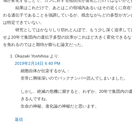
域が変化することで、ガンに対する抵抗性が進化したのではないかと
結果はこれだけで、あとはこの領域内あるいはその近くに存在す
わる遺伝子であることを強調しているが、残念ながらどの多型がガン
は特定できていない。
研究としてはかなりしり切れとんぼで、もう少し深く追求してほ
せよ20年で集団内の遺伝子多型の比率がこれほど大きく変化できる
を免れるのではと期待が膨らむ論文だった。
Okazaki Yoshihisa
より:
2019年2月14日 6:40 PM
細胞自体が伝染するがん：
非常に興味深いのでバックナンバー読んでしまいました。
しかし、絶滅の危機に瀕すると、わずか、20年で集団内の
きるんですね。
生命の神秘。進化論の神秘だと思います。
返信