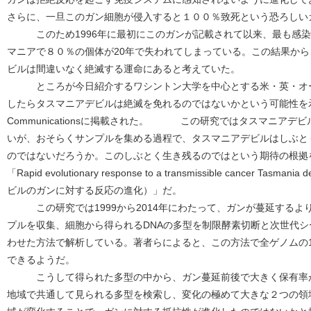
さらに、一旦このガン細胞が侵入すると１００％致死という恐ろしい
このため1996年に最初にこのガンが記載されて以来、最も感染
マニアで８０％の個体が20年で失われてしまっている。この結果か
ビルは間違いなく絶滅する運命にあると考えていた。
ところが今日紹介するワシントン大学を中心とする米・英・オー
したらタスマニアデビルは絶滅を免れるのではないかという可能性を示唆す
Communicationsに掲載された。 この研究ではタスマニア
いが、おそらくサンプルを集める過程で、タスマニアデビルはしぶと
のではないだろうか。このしぶとく生き残るのではという期待の根拠
「Rapid evolutionary response to a transmissible cancer 
ビルのガンに対する反応の進化）」だ。
この研究では1999から2014年にわたって、ガンが蔓延するよ
プルを収集、細胞から得られるDNAの多型を制限酵素切断と次世代
わせた方法で解析している。著者らによると、この方法で全ゲノムの1
できるようだ。
こうして得られた多型の中から、ガン蔓延前後で大きく保有率が
地域で共通して見られる多型を検索し、変化の極めて大きな２つの領