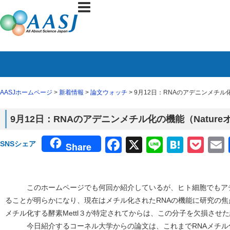
AASJホームページ
>
新着情報
>
論文ウォッチ
> 9月12日：RNAのアデニンメチル
9月12日：RNAのアデニンメチル化の機能（Natur
Facebook
X
Line
Haten
Poc
SNSシェア
Share
このホームページでも何回か紹介しているが、ヒト細胞でもアデ
ることが明らかになり、現在はメチル化されたRNAの機能に研究の焦
メチル化する酵素Mettl３が特定されてからは、この分子を欠損させ
今日紹介するコーネル大学からの論文は、これまでRNAメチル