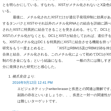
とを明らかにしている。すなわち、XISTがメチル化されないとX染
いる。
最後に、メチル化されたXISTだけが遺伝子発現抑制に効果がある
するタンパクとXISTやそれ以外のメチル化RNAとの結合を詳細に調べ、
されたXISTに特異的に結合できることを突き止める。そして、DC1と
XISTのメチル化がなくとも、DC1とXISTが結合しておれば、遺伝
ち、XISTのメチル化はDC１を特異的にXISTに結合させる機能
研究をもう一度まとめると、 「XISTはRBM15及びRBM15B
合体と結合、メチル化される。このメチル化によって初めてDC1がXI
制の引き金になる」という結論になる。 一般の方には難しすぎた
分に発揮された研究だと感心した。
橋爪良信
より:
2016年9月12日 12:41 PM
エピジェネティックwriter/eraserと疾患との関連は難
副路の存在といいましょうか、、、疾患と一対一の関連性が
は難しいターゲットです。