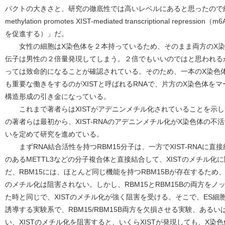
パクトの大きさと、研究の徹底性では高いレベルにあると思ったので紹介
methylation promotes XIST-mediated transcriptional repr
を促進する）」だ。
女性の細胞はX染色体を２本持っているため、そのまま両方のX染
伝子は男性の２倍量発現してしまう。２倍でもいいのではと思われる
っては致命的になることが確認されている。そのため、一本のX染色
も重要な働きをするのがXISTと呼ばれるRNAで、片方のX染色体を
構造形成の引き金になっている。
これまで著者らはXISTがアデニンメチル化されていることを示し
の著者らは最初から、XIST-RNAのアデニンメチル化がX染色体の
いを定めて研究を進めている。
まずRNA結合活性を持つRBM15分子は、一方でXIST-RNAに直
のあるMETTL3などの分子複合体と直接結合して、XISTのメチル
だ、RBM15には、ほとんど同じ機能を持つRBM15Bが存在するため
のメチル化は阻害されない。しかし、RBM15とRBM15Bの両方をノ
た時と同じで、XISTのメチル化が強く阻害を受ける。そこで、ES細胞
誘導する実験系で、RBM15/RBM15B両方を欠損させる実験、あるい
い、XISTのメチル化を阻害すると、いくらXISTが発現しても、X