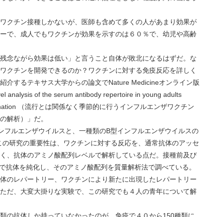
クチン接種しかないが、医師も含めて多くの人があまり効果が
ーで、成人でもワクチンが効果を示すのは６０％で、幼児や高齢
念ながら効果は低い」と言うこと自体が敗北になるはずだ。な
ワクチンを開発できるのか？ワクチンに対する免疫反応を詳しく
するテキサス大学からの論文でNature Medicineオンライン版
is of the serum antibody repertoire in young adults
luenza vaccination （流行とは関係なく季節的に行うインフルエンザワクチン
の解析）」だ。
ルエンザウイルスと、一種類のB型インフルエンザウイルスの
この研究の重要性は、ワクチンに対する反応を、通常抗体のアッセ
く、抗体のアミノ酸配列レベルで解析している点だ。接種前及び
抗原で抗体を純化し、そのアミノ酸配列を質量解析法で調べている。
体のレパートリー、ワクチンにより新たに出現したレパートリー
ただ、大変大掛りな実験で、この研究でも４人の青年について解
の抗体しか持っていなかったのが、免疫で４０から150種類に