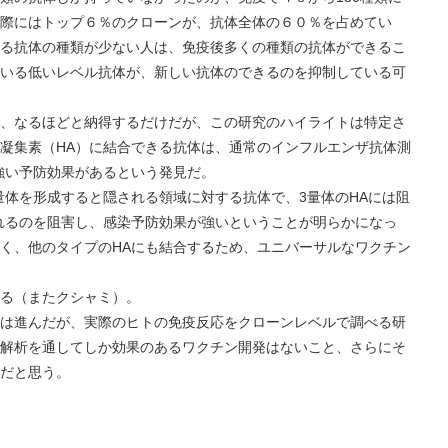
際にはトップ６％のクローンが、抗体全体の６０％を占めてい
る抗体の種類が少ない人は、免疫後多くの種類の抗体ができるこ
いる低いレベル抗体が、新しい抗体のできるのを抑制している可
なるほどと納得するだけだが、この研究のハイライトは特定さ
球凝集素（HA）に結合できる抗体は、通常のインフルエンザ抗体測
強い予防効果があるという発見だ。
を形成すると隠される領域に対する抗体で、3量体のHAには阻
れるのを阻害し、感染予防効果が強いということが明らかになっ
なく、他のタイプのHAにも結合するため、ユニバーサルなワクチン
（またクシャミ）。
進んだが、実際のヒトの免疫反応をクローンレベルで調べる研
解析を通してしか効果のあるワクチン開発はないこと、さらにそ
だと思う。