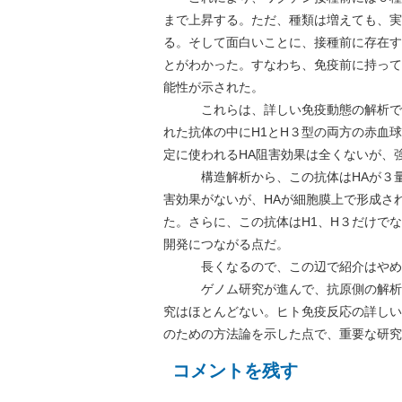
まで上昇する。ただ、種類は増えても、実
る。そして面白いことに、接種前に存在す
とがわかった。すなわち、免疫前に持って
能性が示された。
これらは、詳しい免疫動態の解析で、
れた抗体の中にH1とH３型の両方の赤血
定に使われるHA阻害効果は全くないが、
構造解析から、この抗体はHAが３量体
害効果がないが、HAが細胞膜上で形成さ
た。さらに、この抗体はH1、H３だけで
開発につながる点だ。
長くなるので、この辺で紹介はやめる
ゲノム研究が進んで、抗原側の解析は
究はほとんどない。ヒト免疫反応の詳しい
のための方法論を示した点で、重要な研究
コメントを残す