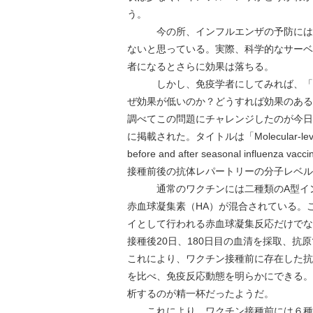
う。
今の所、インフルエンザの予防にはワ
ないと思っている。実際、科学的なサーベ
者になるとさらに効果は落ちる。
しかし、免疫学者にしてみれば、「残
ぜ効果が低いのか？どうすれば効果のある
調べてこの問題にチャレンジしたのが今日紹介
に掲載された。タイトルは「Molecular-level analys
before and after seasonal inf
接種前後の抗体レパートリーの分子レベル
通常のワクチンには二種類のA型インフ
赤血球凝集素（HA）が混合されている。
イとして行われる赤血球凝集反応だけでな
接種後20日、180日目の血清を採取、
これにより、ワクチン接種前に存在した抗
を比べ、免疫反応動態を明らかにできる。
析するのが精一杯だったようだ。
これにより、ワクチン接種前には６種類