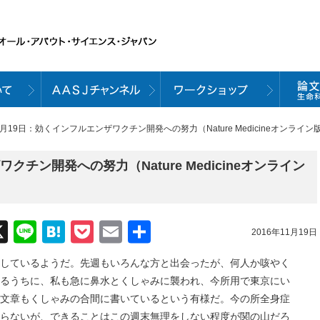
11月19日：効くインフルエンザワクチン開発への努力（Nature Medicineオンライ
クチン開発への努力（Nature Medicineオンライン
acebook
X
Line
Hatena
Pocket
Email
共
2016年11月19日
有
しているようだ。先週もいろんな方と出会ったが、何人か咳やく
るうちに、私も急に鼻水とくしゃみに襲われ、今所用で東京にい
文章もくしゃみの合間に書いているという有様だ。今の所全身症
らないが、できることはこの週末無理をしない程度が関の山だろ